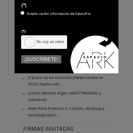
(*)
Acepto recibir información de Caloryfrio
El precio del pellet vuelve a subir…
(*)
No soy un robot
Recuperadores de calor: qué son, cómo
funcionan y cuándo son…
¡SUSCRÍBETE!
Consejos para ahorrar con el aire
acondicionado
El precio de los biocombustibles cambia en
2026: fuerte subi…
¿Cómo detectar el gas radón? Medición y
soluciones
Haier Perla Premium S: Confort, eficiencia y
tecnología para…
FIRMAS INVITADAS