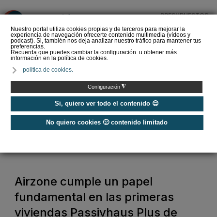
PRESUPUESTOS
❌
Nuestro portal utiliza cookies propias y de terceros para mejorar la
experiencia de navegación ofrecerte contenido multimedia (vídeos y
podcast). Si, también nos deja analizar nuestro tráfico para mantener tus
preferencias.
Recuerda que puedes cambiar la configuración u obtener más
información en la política de cookies.
SOPREMA impulsa la
política de cookies.
cubierta azul con el
sistema Skywater® y
◮
Configuración
Sopranature® en su n…
Si, quiero ver todo el contenido 😊
No quiero cookies 🙁 contenido limitado
Home
/
Construcción Sostenible
/
Casas Pasivas y EECN
/
Airzone cumple un papel fundamental en las primeras viviendas
Passivhaus Plus de Valencia
Airzone cumple un papel
fundamental en las primeras
viviendas Passivhaus Plus de