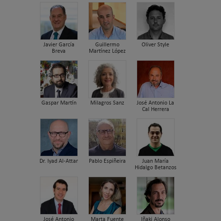
Javier García
Guillermo
Oliver Style
Breva
Martínez López
Gaspar Martín
Milagros Sanz
José Antonio La
Cal Herrera
Dr. Iyad Al-Attar
Pablo Espiñeira
Juan María
Hidalgo Betanzos
José Antonio
Marta Fuente
Iñaki Alonso