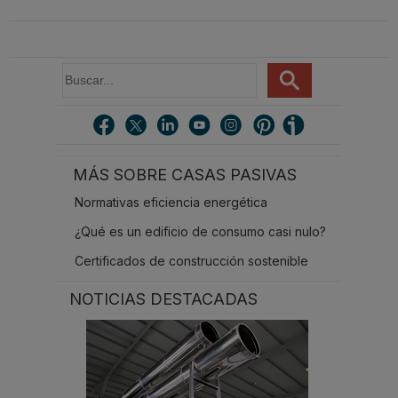
con el nuevo sistema
Sistema ERI, Easy Roof
invisible
ABN WATER INSU-PE
Integration
B
u
s
c
a
r
MÁS SOBRE CASAS PASIVAS
.
.
Normativas eficiencia energética
.
¿Qué es un edificio de consumo casi nulo?
Certificados de construcción sostenible
NOTICIAS DESTACADAS