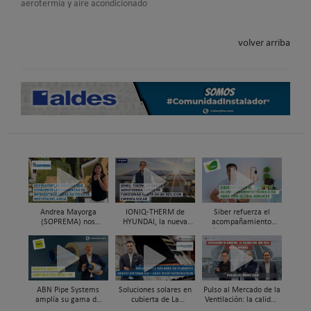
aerotermia y aire acondicionado
volver arriba
Andrea Mayorga
IONIQ-THERM de
Siber refuerza el
(SOPREMA) nos
HYUNDAI, la nueva
acompañamiento
presenta Skywater®, la
aerotermia capaz de
técnico en obra y el
cubierta azul-verde
funcionar hasta en un
soporte al instalador
98% con energía solar
con Global Services
ABN Pipe Systems
Soluciones solares en
Pulso al Mercado de la
amplía su gama de
cubierta de La
Ventilación: la calidad
soluciones preaisladas
Escandella - Nuevo
del aire deja de ser