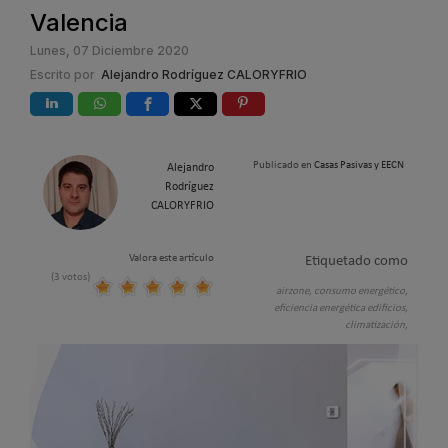
Valencia
Lunes, 07 Diciembre 2020
Escrito por
Alejandro Rodríguez CALORYFRIO
Publicado en
Casas Pasivas y EECN
Alejandro
Rodríguez
CALORYFRIO
Valora este artículo
Etiquetado como
(3 votos)
airzone,
consumo energético,
eficiencia energética edificios,
climatización,