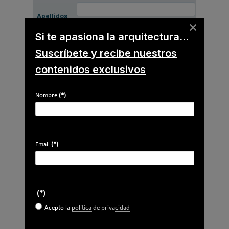
Apellidos
×
Si te apasiona la arquitectura...
Email
*
Suscríbete y recibe nuestros
Ocupación
*
contenidos exclusivos
*
Acepto la
política de privacidad
.
Nombre
(*)
*
No soy un robot
Email
(*)
Enviar
(*)
LO MÁS VISTO
Acepto la
política de privacidad