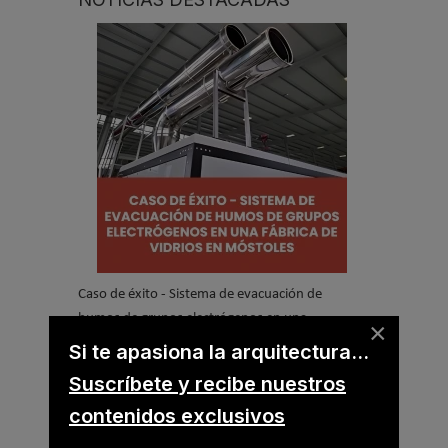
Caso de éxito - Sistema de evacuación de
humos de grupos electrógenos en una
×
fábrica de vidrios en Móstoles
Si te apasiona la arquitectura...
Suscríbete y recibe nuestros
Suscríbete a
contenidos exclusivos
nuestros boletines