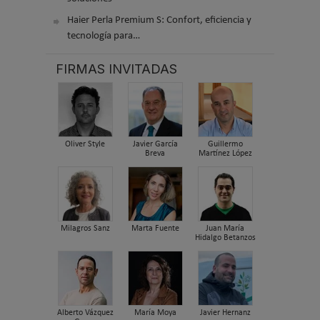
Haier Perla Premium S: Confort, eficiencia y
tecnología para…
FIRMAS INVITADAS
Oliver Style
Javier García
Guillermo
Breva
Martínez López
Milagros Sanz
Marta Fuente
Juan María
Hidalgo Betanzos
Alberto Vázquez
María Moya
Javier Hernanz