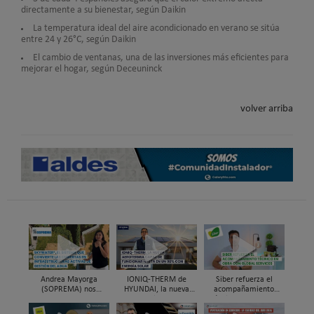
directamente a su bienestar, según Daikin
La temperatura ideal del aire acondicionado en verano se sitúa
entre 24 y 26°C, según Daikin
El cambio de ventanas, una de las inversiones más eficientes para
mejorar el hogar, según Deceuninck
volver arriba
Andrea Mayorga
IONIQ-THERM de
Siber refuerza el
(SOPREMA) nos
HYUNDAI, la nueva
acompañamiento
presenta Skywater®, la
aerotermia capaz de
técnico en obra y el
cubierta azul-verde
funcionar hasta en un
soporte al instalador