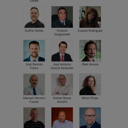
Garea
Guifre Cortés
Ernesto
Susana Rodriguez
Sanguinetti
José Ramón
José Antonio
Iñaki Alonso
Freire
García Redondo
Manuel Herrero
Rafael Bravo
Miren Rivas
Fuerte
Antolín