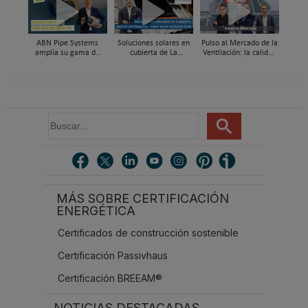
98% con energía solar
con Global Services
ABN Pipe Systems
Soluciones solares en
Pulso al Mercado de la
amplía su gama de
cubierta de La
Ventilación: la calidad
soluciones preaisladas
Escandella - Nuevo
del aire deja de ser
con el nuevo sistema
Sistema ERI, Easy Roof
invisible
ABN WATER INSU-PE
Integration
B
u
s
c
a
r
MÁS SOBRE CERTIFICACIÓN
.
ENERGÉTICA
.
.
Certificados de construcción sostenible
Certificación Passivhaus
Certificación BREEAM®
NOTICIAS DESTACADAS