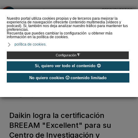
PRESUPUESTOS
❌
Nuestro portal utiliza cookies propias y de terceros para mejorar la
experiencia de navegación ofrecerte contenido multimedia (vídeos y
podcast). Si, también nos deja analizar nuestro tráfico para mantener tus
preferencias.
Recuerda que puedes cambiar la configuración u obtener más
información en la política de cookies.
Siber refuerza su
política de cookies.
propuesta de valor con
Global Services, un
◮
Configuración
nuevo estándar en s…
Si, quiero ver todo el contenido 😊
No quiero cookies 🙁 contenido limitado
Home
/
Construcción Sostenible
/
Certificación Energética
/
Daikin logra la certificación BREEAM "Excellent" para su Centro de
Investigación y Desarrollo en Gante
Daikin logra la certificación
BREEAM "Excellent" para su
Centro de Investigación y