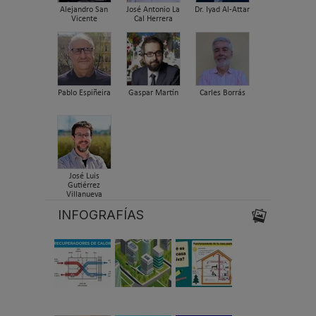
Alejandro San
José Antonio La
Dr. Iyad Al-Attar
Vicente
Cal Herrera
Pablo Espiñeira
Gaspar Martín
Carles Borrás
José Luis
Gutiérrez
Villanueva
INFOGRAFÍAS