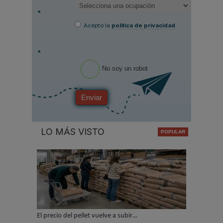
*
Acepto la
política de privacidad
.
*
No soy un robot
Enviar
LO MÁS VISTO
El precio del pellet vuelve a subir…