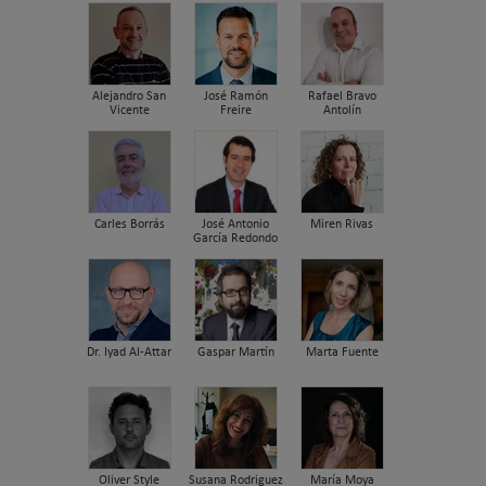
Alejandro San
José Ramón
Rafael Bravo
Vicente
Freire
Antolín
Carles Borrás
José Antonio
Miren Rivas
García Redondo
Dr. Iyad Al-Attar
Gaspar Martín
Marta Fuente
Oliver Style
Susana Rodriguez
María Moya