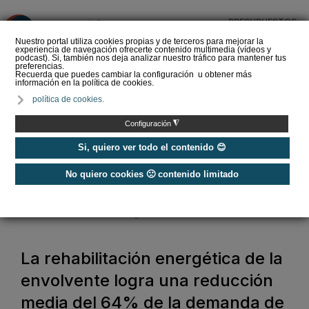
PRESUPUESTOS
❌
Nuestro portal utiliza cookies propias y de terceros para mejorar la
experiencia de navegación ofrecerte contenido multimedia (vídeos y
podcast). Si, también nos deja analizar nuestro tráfico para mantener tus
preferencias.
Recuerda que puedes cambiar la configuración u obtener más
información en la política de cookies.
SOPREMA impulsa la
política de cookies.
cubierta azul con el
sistema Skywater® y
◮
Configuración
Sopranature® en su n…
Si, quiero ver todo el contenido 😊
No quiero cookies 🙁 contenido limitado
Home
/
Construcción Sostenible
/
Rehabilitación de Edificios
/
La rehabilitación energética de la envolvente logra una reducción media
del 64% de la demanda de energía
La rehabilitación energética de la
envolvente logra una reducción
media del 64% de la demanda de