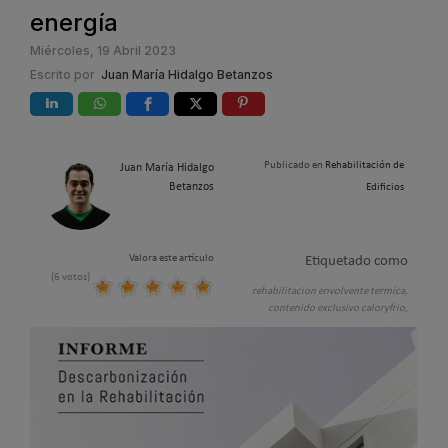
energía
Miércoles, 19 Abril 2023
Escrito por
Juan María Hidalgo Betanzos
Publicado en
Rehabilitación de
Juan María Hidalgo
Betanzos
Edificios
Valora este artículo
Etiquetado como
(6 votos)
rehabilitacion envolvente termica,
contenido exclusivo caloryfrio,