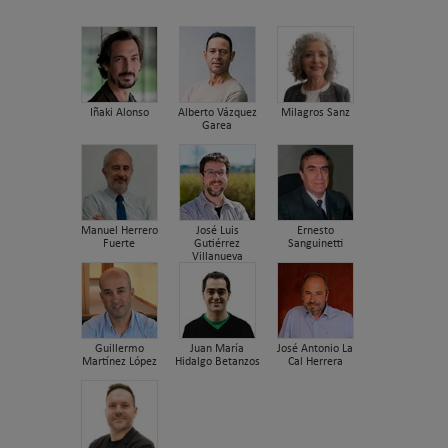
Iñaki Alonso
Alberto Vázquez
Milagros Sanz
Garea
Manuel Herrero
José Luis
Ernesto
Fuerte
Gutiérrez
Sanguinetti
Villanueva
Guillermo
Juan María
José Antonio La
Martínez López
Hidalgo Betanzos
Cal Herrera