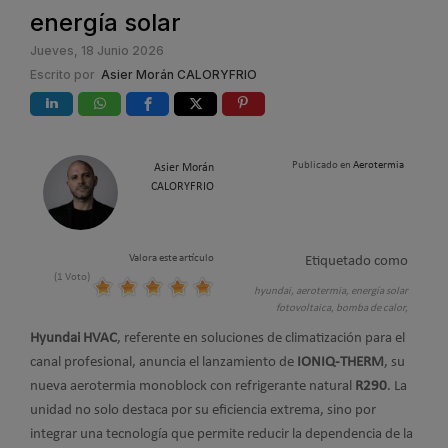
energía solar
Jueves, 18 Junio 2026
Escrito por
Asier Morán CALORYFRIO
Publicado en
Aerotermia
Asier Morán
CALORYFRIO
Valora este artículo
Etiquetado como
(1 Voto)
hyundai,
aerotermia,
energía solar
fotovoltaica,
bomba de calor,
Hyundai HVAC
, referente en soluciones de climatización para el
canal profesional, anuncia el lanzamiento de
IONIQ-THERM
, su
nueva aerotermia monoblock con refrigerante natural
R290
. La
unidad no solo destaca por su eficiencia extrema, sino por
integrar una tecnología que permite reducir la dependencia de la