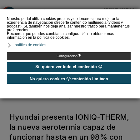
PRESUPUESTOS
❌
Nuestro portal utiliza cookies propias y de terceros para mejorar la
experiencia de navegación ofrecerte contenido multimedia (vídeos y
podcast). Si, también nos deja analizar nuestro tráfico para mantener tus
preferencias.
Recuerda que puedes cambiar la configuración u obtener más
información en la política de cookies.
WOLF lanza "CAES con
política de cookies.
WOLF": una solución
integral para impulsar la
◮
Configuración
ren…
Si, quiero ver todo el contenido 😊
No quiero cookies 🙁 contenido limitado
Home
/
Energías Renovables
/
Aerotermia
/
Hyundai presenta IONIQ-THERM, la nueva aerotermia capaz de
funcionar hasta en un 98% con energía solar
Hyundai presenta IONIQ-THERM,
la nueva aerotermia capaz de
funcionar hasta en un 98% con