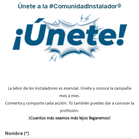
Únete a la #ComunidadInstalador®
Bomba de calor aire aire
Bomba de calor reversible
Instaladores de aerotermia
NOTICIAS DESTACADAS
La labor de los instaladores es esencial. Únete y conoce la campaña
mes a mes.
Comenta y comparte cada acción. Tú también puedes dar a conocer la
profesión.
¡Cuantos más seamos más lejos llegaremos!
Nombre
(*)
Hyundai presenta IONIQ-THERM, la nueva