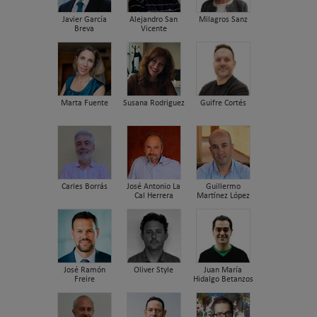
Javier García
Alejandro San
Milagros Sanz
Breva
Vicente
Marta Fuente
Susana Rodriguez
Guifre Cortés
Carles Borrás
José Antonio La
Guillermo
Cal Herrera
Martínez López
José Ramón
Oliver Style
Juan María
Freire
Hidalgo Betanzos