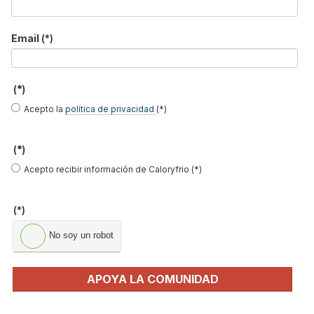
aerotermia capaz de funcionar hasta en un
98% con energía solar
Email
(*)
(*)
Acepto la
política de privacidad
(*)
(*)
Acepto recibir información de Caloryfrio (*)
(*)
Solo el 13% de los hogares cuenta con
No soy un robot
aerotermia: las falsas creencias que todavía
frenan su adopción en España
APOYA LA COMUNIDAD
Suscríbete a