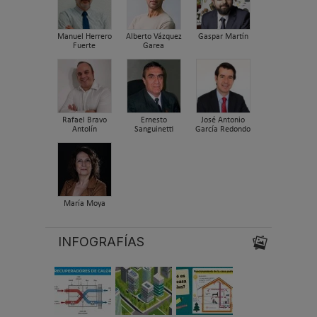
Manuel Herrero
Alberto Vázquez
Gaspar Martín
Fuerte
Garea
Rafael Bravo
Ernesto
José Antonio
Antolín
Sanguinetti
García Redondo
María Moya
INFOGRAFÍAS