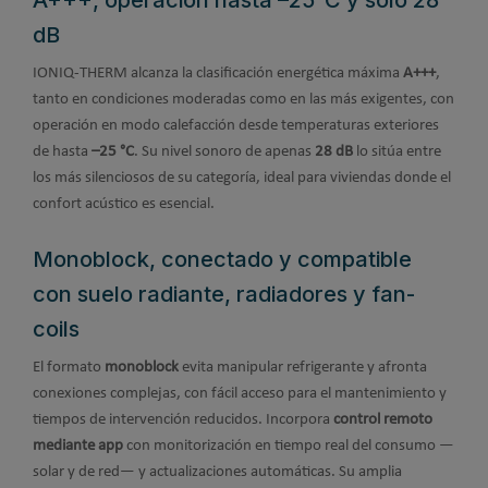
A+++, operación hasta –25°C y solo 28
dB
IONIQ-THERM alcanza la clasificación energética máxima
A+++
,
tanto en condiciones moderadas como en las más exigentes, con
operación en modo calefacción desde temperaturas exteriores
de hasta
–25 °C
. Su nivel sonoro de apenas
28 dB
lo sitúa entre
los más silenciosos de su categoría, ideal para viviendas donde el
confort acústico es esencial.
Monoblock, conectado y compatible
con suelo radiante, radiadores y fan-
coils
El formato
monoblock
evita manipular refrigerante y afronta
conexiones complejas, con fácil acceso para el mantenimiento y
tiempos de intervención reducidos. Incorpora
control remoto
mediante app
con monitorización en tiempo real del consumo —
solar y de red— y actualizaciones automáticas. Su amplia