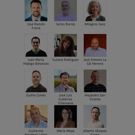
José Ramón
Carles Borrás
Milagros Sanz
Freire
Juan María
Susana Rodriguez
José Antonio La
Hidalgo Betanzos
Cal Herrera
Guifre Cortés
José Luis
Alejandro San
Gutiérrez
Vicente
Villanueva
Guillermo
María Moya
Alberto Vázquez
Martínez López
Garea