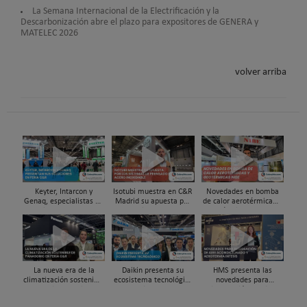
La Semana Internacional de la Electrificación y la
Descarbonización abre el plazo para expositores de GENERA y
MATELEC 2026
volver arriba
Keyter, Intarcon y
Isotubi muestra en C&R
Novedades en bomba
Genaq, especialistas en
Madrid su apuesta por
de calor aerotérmicas y
soluciones HVAC&R de
los sistemas de
geotérmicas NIBE en
alta eficiencia en Feria
prensado en acero
Feria C&R 2025
C&R 2025
inoxidable
La nueva era de la
Daikin presenta su
HMS presenta las
climatización sostenible
ecosistema tecnológico
novedades para
Panasonic en Feria C&R
en Feria C&R 2025
integración de aire
25
acondicionado y