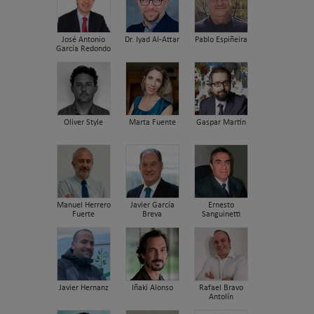
José Antonio
Dr. Iyad Al-Attar
Pablo Espiñeira
García Redondo
Oliver Style
Marta Fuente
Gaspar Martín
Manuel Herrero
Javier García
Ernesto
Fuerte
Breva
Sanguinetti
Javier Hernanz
Iñaki Alonso
Rafael Bravo
Antolín