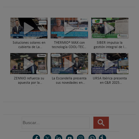
aerotermia Intesis en
C&R 2025
Soluciones solares en
THERMIO® MAX con
SIBER impulsa la
cubierta de La
tecnología COOL-TEC®,
gestión integral de la
Escandella - Nuevo
el mortero que optimiza
vivienda con Siber Home
Sistema ERI, Easy Roof
el suelo radiante -
en REBUILD 2026
Integration
refrescante
ZENNIO refuerza su
La Escandella presenta
URSA Ibérica presenta
apuesta por la
sus novedades en
en C&R 2025
industrialización en
cubiertas eficientes en
herramientas para
REBUILD 2026
REBUILD 2026
mejorar la salud y el
aislamiento en
conductos
B
u
s
c