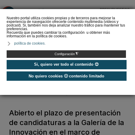
PRESUPUESTOS
❌
Nuestro portal utiliza cookies propias y de terceros para mejorar la
experiencia de navegación ofrecerte contenido multimedia (vídeos y
podcast). Si, también nos deja analizar nuestro tráfico para mantener tus
preferencias.
Recuerda que puedes cambiar la configuración u obtener más
información en la política de cookies.
REBUILD celebra su
política de cookies.
décimo aniversario en
2027 renovando su
◮
Configuración
apuesta por la constr…
Si, quiero ver todo el contenido 😊
No quiero cookies 🙁 contenido limitado
Home
/
Ferias
/
Ferias
/
Abierto el plazo de presentación de candidaturas a la Galería de la
Innovación en el marco de GENERA y MATELEC
Abierto el plazo de presentación
de candidaturas a la Galería de la
Innovación en el marco de