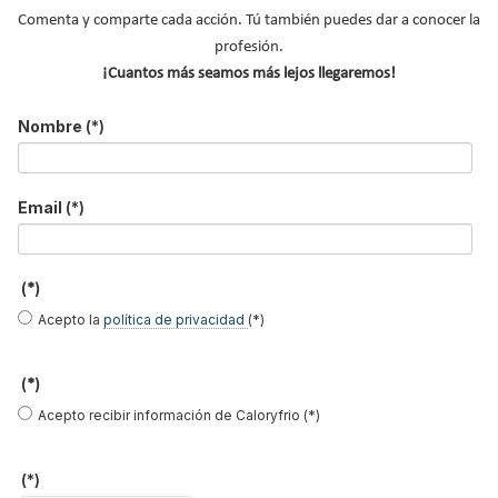
Comenta y comparte cada acción. Tú también puedes dar a conocer la
profesión.
¡Cuantos más seamos más lejos llegaremos!
Nombre
(*)
El Congreso de CONAIF 2026 perfila un
Email
(*)
potente programa de ponencias técnicas
Suscríbete a
(*)
nuestros boletines
Acepto la
política de privacidad
(*)
Y RECIBE EN TU EMAIL TODA LA
(*)
ACTUALIDAD DEL SECTOR
Acepto recibir información de Caloryfrio (*)
Nombre
*
(*)
Apellidos