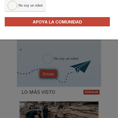
No soy un robot
Email
*
Ocupación
*
APOYA LA COMUNIDAD
*
Acepto la
política de privacidad
.
*
No soy un robot
Enviar
LO MÁS VISTO