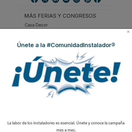
a
r
MÁS FERIAS Y CONGRESOS
.
.
Casa Decor
.
×
Agenda de eventos
Únete a la #ComunidadInstalador®
Climatización y Refrigeración
Genera
Expobiomasa
REBUILD
Congreso Tecnofrío
NOTICIAS DESTACADAS
La labor de los instaladores es esencial. Únete y conoce la campaña
mes a mes.