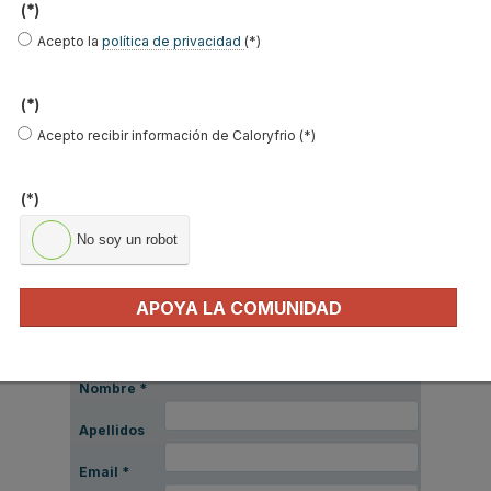
Normativas eficiencia energética
(*)
Acepto la
política de privacidad
(*)
RITE
CTE
(*)
Directiva ecodiseño ErP
Acepto recibir información de Caloryfrio (*)
NOTICIAS DESTACADAS
(*)
Suscríbete a
No soy un robot
nuestros boletines
Y RECIBE EN TU EMAIL TODA LA
APOYA LA COMUNIDAD
ACTUALIDAD DEL SECTOR
Nombre
*
Apellidos
Email
*