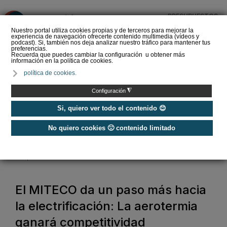
PRESUPUESTOS
❌
Nuestro portal utiliza cookies propias y de terceros para mejorar la
experiencia de navegación ofrecerte contenido multimedia (vídeos y
podcast). Si, también nos deja analizar nuestro tráfico para mantener tus
preferencias.
Recuerda que puedes cambiar la configuración u obtener más
información en la política de cookies.
La Liga de los
política de cookies.
Instaladores: Los Titanes
del Amperio (Episodio 3)
◮
Configuración
Si, quiero ver todo el contenido 😊
No quiero cookies 🙁 contenido limitado
Home
/
Noticias
/
Normativas
/
El MITECO da un paso más hacia la electrificación: La aerotermia ganará
competitividad
El MITECO da un paso más hacia
la electrificación: La aerotermia
ganará competitividad