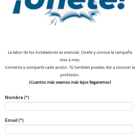
s
c
a
r
.
.
.
La labor de los instaladores es esencial. Únete y conoce la campaña
mes a mes.
Comenta y comparte cada acción. Tú también puedes dar a conocer la
profesión.
¡Cuantos más seamos más lejos llegaremos!
Nombre
(*)
MÁS SOBRE NORMATIVAS
Email
(*)
Normativas aire acondicionado
Normativas calefacción