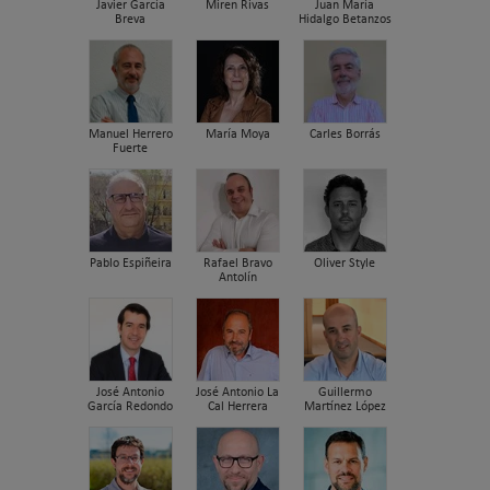
Javier García
Miren Rivas
Juan María
Breva
Hidalgo Betanzos
Manuel Herrero
María Moya
Carles Borrás
Fuerte
Pablo Espiñeira
Rafael Bravo
Oliver Style
Antolín
José Antonio
José Antonio La
Guillermo
García Redondo
Cal Herrera
Martínez López