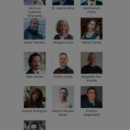
José Luis
Dr. Iyad Al-Attar
José Ramón
Gutiérrez
Freire
Villanueva
Javier Hernanz
Milagros Sanz
Marta Fuente
Iñaki Alonso
Guifre Cortés
Alejandro San
Vicente
Susana Rodriguez
Alberto Vázquez
Ernesto
Garea
Sanguinetti