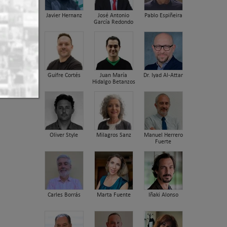
Javier Hernanz
José Antonio
Pablo Espiñeira
García Redondo
Guifre Cortés
Juan María
Dr. Iyad Al-Attar
Hidalgo Betanzos
Oliver Style
Milagros Sanz
Manuel Herrero
Fuerte
Carles Borrás
Marta Fuente
Iñaki Alonso