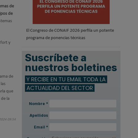
temas de
ipos de
istemas
El Congreso de CONAIF 2026 perfila un potente
programa de ponencias técnicas
fort y
Suscríbete a
nuestros boletines
 gama de
Y RECIBE EN TU EMAIL TODA LA
las
ACTUALIDAD DEL SECTOR
arla que
 de la
Nombre
*
Apellidos
 2024 09:54
Email
*