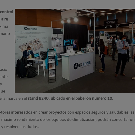
control
 aire
óxima
a mano
lacio
ante
 y
que
 la marca en el
stand B240, ubicado en el pabellón número 10
.
otores interesados en crear proyectos con espacios seguros y saludables, a
l máximo rendimiento de los equipos de climatización, podrán concertar una
 y resolver sus dudas.