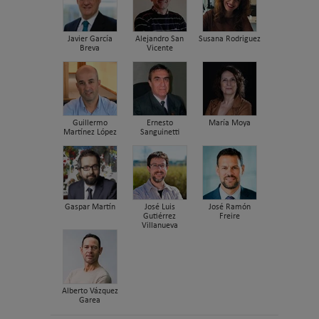
Javier García
Alejandro San
Susana Rodriguez
Breva
Vicente
Guillermo
Ernesto
María Moya
Martínez López
Sanguinetti
Gaspar Martín
José Luis
José Ramón
Gutiérrez
Freire
Villanueva
Alberto Vázquez
Garea