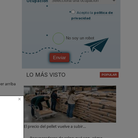
Ocupación
*
*
Acepto la
política de
privacidad
.
*
No soy un robot
Enviar
LO MÁS VISTO
er arriba
×
El precio del pellet vuelve a subir…