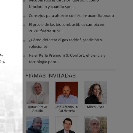
Recuperadores de calor: qué son, cómo
funcionan y cuándo son…
Consejos para ahorrar con el aire acondicionado
El precio de los biocombustibles cambia en
e la
2026: fuerte subi…
D 2026
¿Cómo detectar el gas radón? Medición y
soluciones
s.
Haier Perla Premium S: Confort, eficiencia y
ón.
tecnología para…
FIRMAS INVITADAS
025
y el
Rafael Bravo
José Antonio La
Miren Rivas
Antolín
Cal Herrera