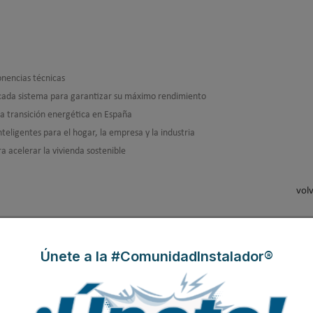
nencias técnicas
a cada sistema para garantizar su máximo rendimiento
la transición energética en España
eligentes para el hogar, la empresa y la industria
ra acelerar la vivienda sostenible
volv
Únete a la #ComunidadInstalador®