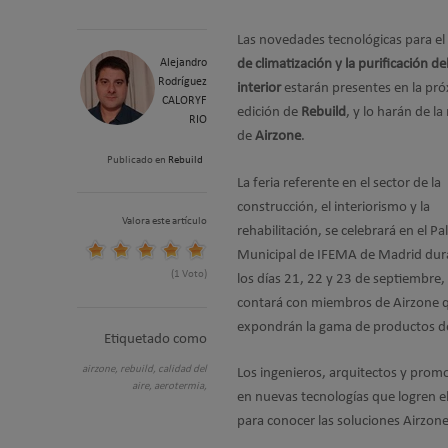
Las novedades tecnológicas para el
Alejandro
de climatización y la purificación del
Rodríguez
interior
estarán presentes en la pr
CALORYF
edición de
Rebuild
, y lo harán de l
RIO
de
Airzone
.
Publicado en
Rebuild
La feria referente en el sector de la
construcción, el interiorismo y la
Valora este artículo
rehabilitación, se celebrará en el Pa
Municipal de IFEMA de Madrid dur
(1 Voto)
los días 21, 22 y 23 de septiembre,
contará con miembros de Airzone 
expondrán la gama de productos de
Etiquetado como
airzone,
rebuild,
calidad del
Los ingenieros, arquitectos y prom
aire,
aerotermia,
en nuevas tecnologías que logren e
para conocer las soluciones Airzone