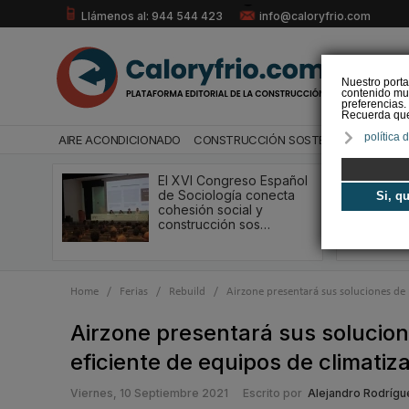
Llámenos al: 944 544 423
info@caloryfrio.com
Nuestro porta
contenido mul
preferencias.
Recuerda que 
política 
AIRE ACONDICIONADO
CONSTRUCCIÓN SOSTENIBLE
ENERGÍ
El XVI Congreso Español
de Sociología conecta
Si, q
cohesión social y
construcción sos…
Home
/
Ferias
/
Rebuild
/
Airzone presentará sus soluciones de 
Airzone presentará sus solucione
eficiente de equipos de climati
Viernes, 10 Septiembre 2021
Escrito por
Alejandro Rodríg