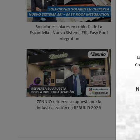
Soluciones solares en cubierta de La
THERMIO
Escandella - Nuevo Sistema ERI, Easy Roof
TEC®, el
Integration
L
Co
N
ZENNIO refuerza su apuesta por la
La Escand
industrialización en REBUILD 2026
cubiert