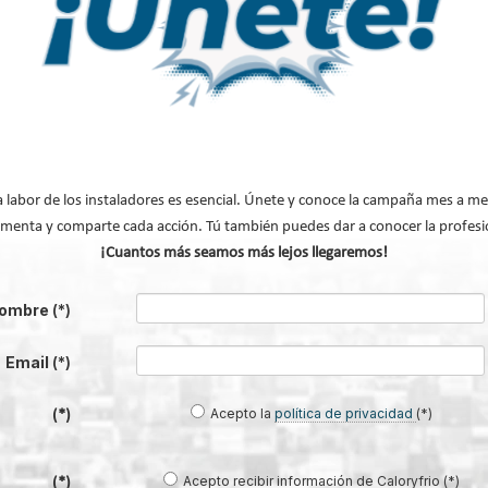
® MAX con tecnología COOL-
SIBER impulsa la gestión integral d
 mortero que optimiza el suelo
vivienda con Siber Home en REBUIL
radiante - refrescante
a labor de los instaladores es esencial. Únete y conoce la campaña mes a me
menta y comparte cada acción. Tú también puedes dar a conocer la profesi
¡Cuantos más seamos más lejos llegaremos!
ombre
(*)
ella presenta sus novedades en
URSA Ibérica presenta en C&R 2
Email
(*)
as eficientes en REBUILD 2026
herramientas para mejorar la salud 
aislamiento en conductos
Acepto la
política de privacidad
(*)
(*)
Acepto recibir información de Caloryfrio (*)
(*)