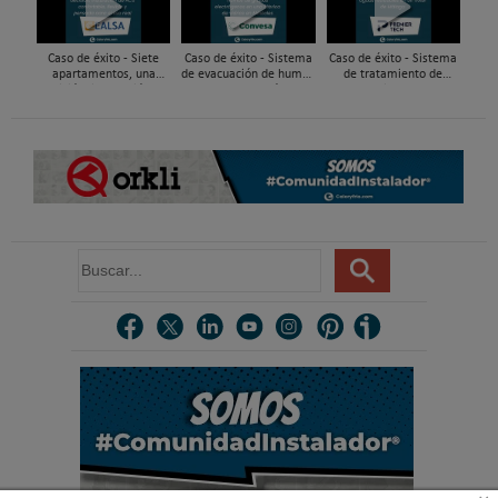
Caso de éxito - Siete
Caso de éxito - Sistema
Caso de éxito - Sistema
apartamentos, una
de evacuación de humos
de tratamiento de
decisión: instalación de
de grupos electrógenos
aguas residuales en un
ACS confortable, flexible
en una fábrica de vidrios
hotel de Málaga
y pens...
e...
B
u
s
c
a
r
.
.
.