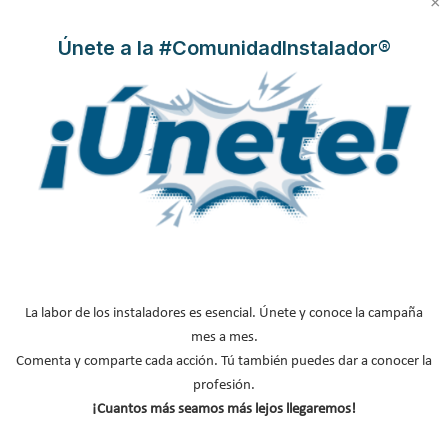
×
Únete a la #ComunidadInstalador®
MÁS ACTUALIDAD
Protagonistas del sector
Boletines de Actualidad
Contenido exclusivo Caloryfrio
Nombramientos
La labor de los instaladores es esencial. Únete y conoce la campaña
Iberoamérica
mes a mes.
Comenta y comparte cada acción. Tú también puedes dar a conocer la
Nuestras portadas
profesión.
Reportajes de mercado
¡Cuantos más seamos más lejos llegaremos!
NOTICIAS DESTACADAS