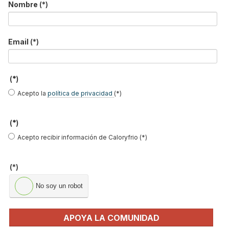
Nombre
(*)
Suscríbete a
nuestros boletines
Email
(*)
Y RECIBE EN TU EMAIL TODA LA
ACTUALIDAD DEL SECTOR
(*)
Acepto la
política de privacidad
(*)
Nombre
*
Apellidos
(*)
Acepto recibir información de Caloryfrio (*)
Email
*
Ocupación
*
(*)
*
No soy un robot
Acepto la
política de privacidad
.
APOYA LA COMUNIDAD
*