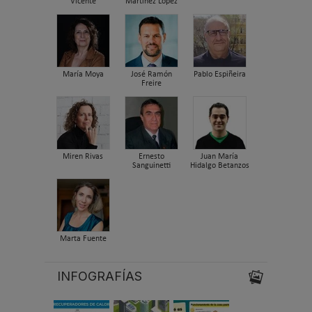
Vicente
Martínez López
María Moya
José Ramón
Pablo Espiñeira
Freire
Miren Rivas
Ernesto
Juan María
Sanguinetti
Hidalgo Betanzos
Marta Fuente
INFOGRAFÍAS