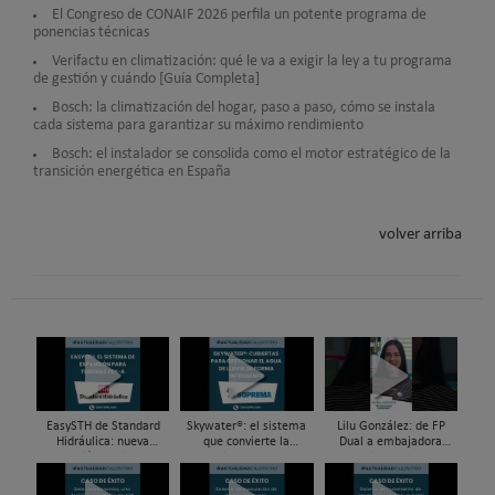
El Congreso de CONAIF 2026 perfila un potente programa de
ponencias técnicas
Verifactu en climatización: qué le va a exigir la ley a tu programa
de gestión y cuándo [Guía Completa]
Bosch: la climatización del hogar, paso a paso, cómo se instala
cada sistema para garantizar su máximo rendimiento
Bosch: el instalador se consolida como el motor estratégico de la
transición energética en España
volver arriba
EasySTH de Standard
Skywater®: el sistema
Lilu González: de FP
Hidráulica: nueva
que convierte la
Dual a embajadora
generación en sistemas
cubierta en una
#ComunidadInstalador®
de expansión para
infraestructura activa de
| Mecatrónica Industrial
tuberías PEX
gestión del agua...