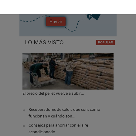
No soy un robot
Enviar
LO MÁS VISTO
El precio del pellet vuelve a subir…
Recuperadores de calor: qué son, cómo
funcionan y cuándo son…
Consejos para ahorrar con el aire
acondicionado