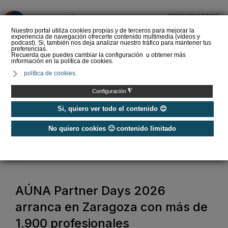
PRESUPUESTOS
❌
Nuestro portal utiliza cookies propias y de terceros para mejorar la
experiencia de navegación ofrecerte contenido multimedia (vídeos y
podcast). Si, también nos deja analizar nuestro tráfico para mantener tus
preferencias.
Recuerda que puedes cambiar la configuración u obtener más
información en la política de cookies.
La Liga de los
política de cookies.
Instaladores: Los Titanes
del Amperio (Episodio 3)
◮
Configuración
Si, quiero ver todo el contenido 😊
No quiero cookies 🙁 contenido limitado
Home
/
Noticias
/
Actualidad
/
AÚNA Partner Days 2026 arranca en Zaragoza con más de 1.900
profesionales
AÚNA Partner Days 2026
arranca en Zaragoza con más de
1.900 profesionales