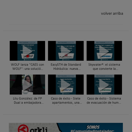
volver arriba
WOLF lanza "CAES con
EasySTH de Standard
Skywater®: el sistema
WOLF": una solución
Hidráulica: nueva
que convierte la
integral para impulsar
generación en sistemas
cubierta en una
la renovación energética
de expansión para
infraestructura activa de
mediante...
tuberías PEX
gestión del agua...
Lilu González: de FP
Caso de éxito - Siete
Caso de éxito - Sistema
Dual a embajadora
apartamentos, una
de evacuación de humos
#ComunidadInstalador®
decisión: instalación de
de grupos electrógenos
| Mecatrónica Industrial
ACS confortable, flexible
en una fábrica de vidrios
y pens...
e...