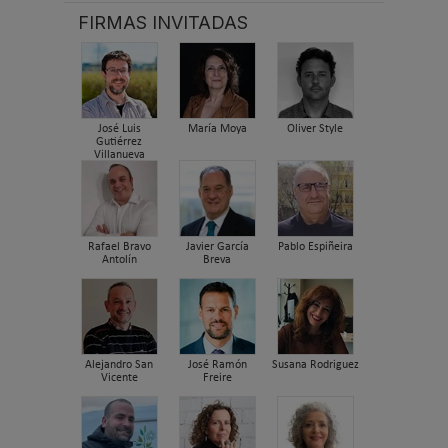
FIRMAS INVITADAS
José Luis
María Moya
Oliver Style
Gutiérrez
Villanueva
Rafael Bravo
Javier García
Pablo Espiñeira
Antolín
Breva
Alejandro San
José Ramón
Susana Rodriguez
Vicente
Freire