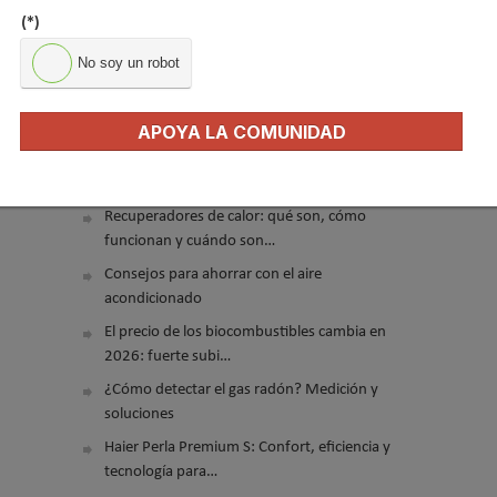
(*)
No soy un robot
APOYA LA COMUNIDAD
El precio del pellet vuelve a subir…
Recuperadores de calor: qué son, cómo
funcionan y cuándo son…
Consejos para ahorrar con el aire
acondicionado
El precio de los biocombustibles cambia en
2026: fuerte subi…
¿Cómo detectar el gas radón? Medición y
soluciones
Haier Perla Premium S: Confort, eficiencia y
tecnología para…