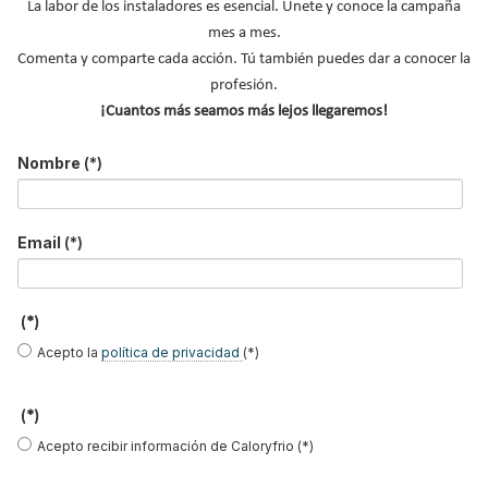
La labor de los instaladores es esencial. Únete y conoce la campaña
mes a mes.
Nombre
*
Comenta y comparte cada acción. Tú también puedes dar a conocer la
Apellidos
profesión.
¡Cuantos más seamos más lejos llegaremos!
Email
*
Ocupación
*
Nombre
(*)
*
Acepto la
política de privacidad
.
Email
(*)
*
No soy un robot
(*)
Acepto la
política de privacidad
(*)
Enviar
(*)
Acepto recibir información de Caloryfrio (*)
LO MÁS VISTO