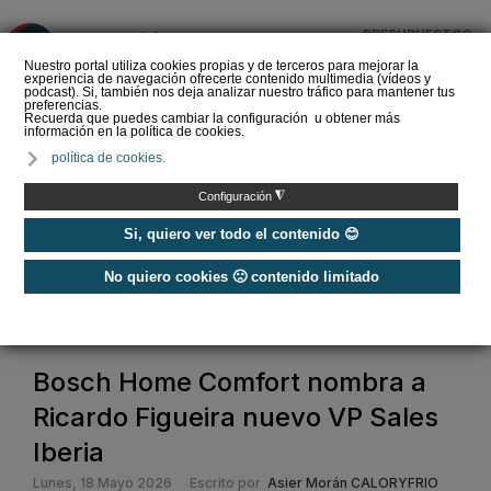
PRESUPUESTOS
❌
Nuestro portal utiliza cookies propias y de terceros para mejorar la
experiencia de navegación ofrecerte contenido multimedia (vídeos y
podcast). Si, también nos deja analizar nuestro tráfico para mantener tus
preferencias.
Recuerda que puedes cambiar la configuración u obtener más
información en la política de cookies.
La Liga de los
política de cookies.
Instaladores: Los Titanes
del Amperio (Episodio 3)
◮
Configuración
Si, quiero ver todo el contenido 😊
No quiero cookies 🙁 contenido limitado
Home
/
Noticias
/
Actualidad
/
Bosch Home Comfort nombra a Ricardo Figueira nuevo VP Sales Iberia
Bosch Home Comfort nombra a
Ricardo Figueira nuevo VP Sales
Iberia
Lunes, 18 Mayo 2026
Escrito por
Asier Morán CALORYFRIO