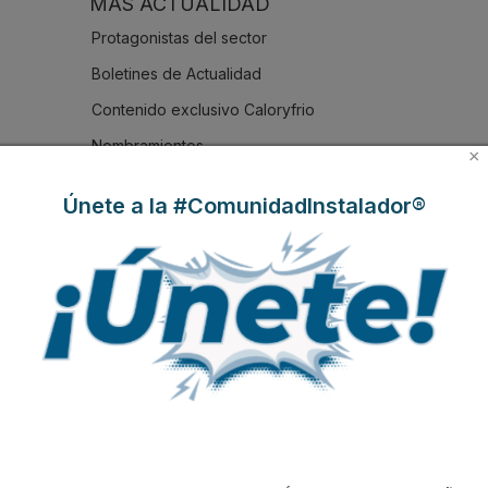
MÁS ACTUALIDAD
Protagonistas del sector
Boletines de Actualidad
Contenido exclusivo Caloryfrio
Nombramientos
×
Iberoamérica
Únete a la #ComunidadInstalador®
Nuestras portadas
Reportajes de mercado
NOTICIAS DESTACADAS
Suscríbete a
nuestros boletines
Y RECIBE EN TU EMAIL TODA LA
ACTUALIDAD DEL SECTOR