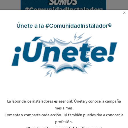
.
.
×
Únete a la #ComunidadInstalador®
MÁS ACTUALIDAD
Protagonistas del sector
Boletines de Actualidad
Contenido exclusivo Caloryfrio
La labor de los instaladores es esencial. Únete y conoce la campaña
mes a mes.
Nombramientos
Comenta y comparte cada acción. Tú también puedes dar a conocer la
Iberoamérica
profesión.