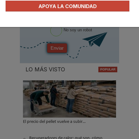
Acepto la
política de privacidad
.
APOYA LA COMUNIDAD
*
No soy un robot
Enviar
LO MÁS VISTO
El precio del pellet vuelve a subir…
Recuperadores de calor: qué son, cómo