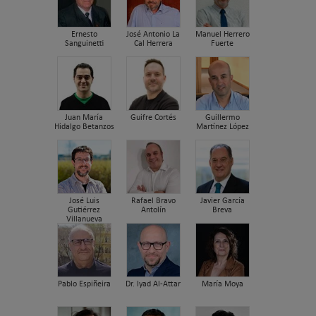
Ernesto
José Antonio La
Manuel Herrero
Sanguinetti
Cal Herrera
Fuerte
Juan María
Guifre Cortés
Guillermo
Hidalgo Betanzos
Martínez López
José Luis
Rafael Bravo
Javier García
Gutiérrez
Antolín
Breva
Villanueva
Pablo Espiñeira
Dr. Iyad Al-Attar
María Moya