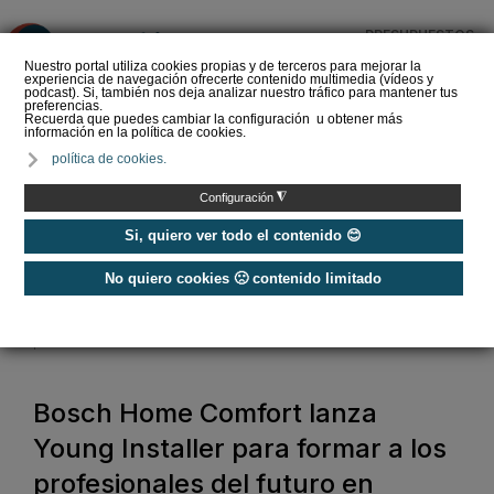
PRESUPUESTOS
❌
Nuestro portal utiliza cookies propias y de terceros para mejorar la
experiencia de navegación ofrecerte contenido multimedia (vídeos y
podcast). Si, también nos deja analizar nuestro tráfico para mantener tus
preferencias.
Recuerda que puedes cambiar la configuración u obtener más
información en la política de cookies.
La Liga de los
política de cookies.
Instaladores: Los Titanes
del Amperio (Episodio 3)
◮
Configuración
Si, quiero ver todo el contenido 😊
No quiero cookies 🙁 contenido limitado
Home
/
Noticias
/
Actualidad
/
Bosch Home Comfort lanza Young Installer para formar a los
profesionales del futuro en climatización
Bosch Home Comfort lanza
Young Installer para formar a los
profesionales del futuro en