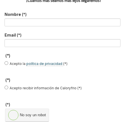
Nuestras portadas
¡Cuantos más seamos más lejos llegaremos!
Reportajes de mercado
Nombre
(*)
NOTICIAS DESTACADAS
Suscríbete a
Email
(*)
nuestros boletines
(*)
Y RECIBE EN TU EMAIL TODA LA
Acepto la
política de privacidad
(*)
ACTUALIDAD DEL SECTOR
Nombre
*
(*)
Acepto recibir información de Caloryfrio (*)
Apellidos
Email
*
(*)
Ocupación
*
No soy un robot
*