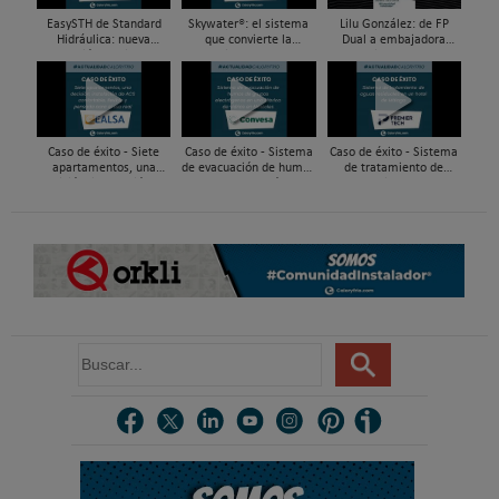
EasySTH de Standard
Skywater®: el sistema
Lilu González: de FP
Hidráulica: nueva
que convierte la
Dual a embajadora
generación en sistemas
cubierta en una
#ComunidadInstalador®
de expansión para
infraestructura activa de
| Mecatrónica Industrial
tuberías PEX
gestión del agua...
Caso de éxito - Siete
Caso de éxito - Sistema
Caso de éxito - Sistema
apartamentos, una
de evacuación de humos
de tratamiento de
decisión: instalación de
de grupos electrógenos
aguas residuales en un
ACS confortable, flexible
en una fábrica de vidrios
hotel de Málaga
y pens...
e...
B
u
s
c
a
r
.