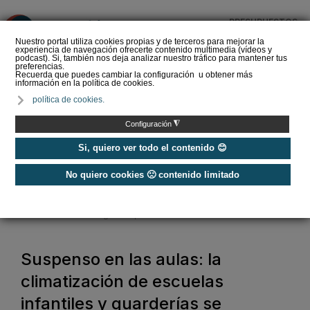
PRESUPUESTOS
❌
Nuestro portal utiliza cookies propias y de terceros para mejorar la
experiencia de navegación ofrecerte contenido multimedia (vídeos y
podcast). Si, también nos deja analizar nuestro tráfico para mantener tus
preferencias.
Recuerda que puedes cambiar la configuración u obtener más
información en la política de cookies.
La Liga de los
política de cookies.
Instaladores: Los Titanes
del Amperio (Episodio 3)
◮
Configuración
Si, quiero ver todo el contenido 😊
No quiero cookies 🙁 contenido limitado
Home
/
Noticias
/
Actualidad
/
Suspenso en las aulas: la climatización de escuelas infantiles y guarderías
se convierte en una asignatura pendiente
Suspenso en las aulas: la
climatización de escuelas
infantiles y guarderías se