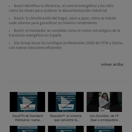
Bosch identifica la eficiencia, el control energético y los CAEs
como las claves para acelerar la descarbonización industrial
Bosch: la climatización del hogar, paso a paso, cómo se instala
cada sistema para garantizar su máximo rendimiento
Bosch: el instalador se consolida como el motor estratégico de la
transición energética en España
Gia Group lanza los catálogos profesionales 2026 de HTW y Giatsu
con nuevas soluciones eficientes
volver arriba
EasySTH de Standard
Skywater®: el sistema
Lilu González: de FP
Hidráulica: nueva
que convierte la
Dual a embajadora
generación en sistemas
cubierta en una
#ComunidadInstalador®
de expansión para
infraestructura activa de
| Mecatrónica Industrial