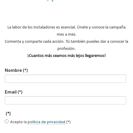
NOTICIAS DESTACADAS
Suscríbete a
nuestros boletines
La labor de los instaladores es esencial. Únete y conoce la campaña
mes a mes.
Y RECIBE EN TU EMAIL TODA LA
Comenta y comparte cada acción. Tú también puedes dar a conocer la
ACTUALIDAD DEL SECTOR
profesión.
¡Cuantos más seamos más lejos llegaremos!
Nombre
*
Nombre
(*)
Apellidos
Email
*
Email
(*)
Ocupación
*
*
Acepto la
política de privacidad
.
(*)
Acepto la
política de privacidad
(*)
*