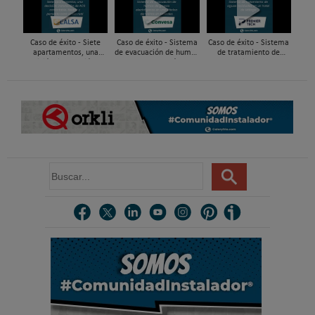
tuberías PEX
gestión del agua...
Caso de éxito - Siete
Caso de éxito - Sistema
Caso de éxito - Sistema
apartamentos, una
de evacuación de humos
de tratamiento de
decisión: instalación de
de grupos electrógenos
aguas residuales en un
ACS confortable, flexible
en una fábrica de vidrios
hotel de Málaga
y pens...
e...
B
u
s
c
a
r
.
.
.