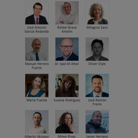
José Antonio
Rafael Bravo
Milagros Sanz
García Redondo
Antolín
Manuel Herrero
Dr. Iyad Al-Attar
Oliver Style
Fuerte
Marta Fuente
Susana Rodriguez
José Ramón
Freire
Alberto Vázquez
Miren Rivas
Javier Hernanz