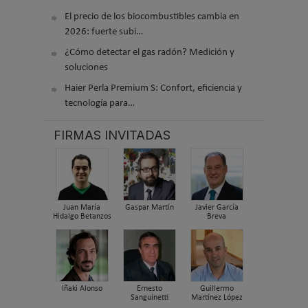
El precio de los biocombustibles cambia en
2026: fuerte subi…
¿Cómo detectar el gas radón? Medición y
soluciones
Haier Perla Premium S: Confort, eficiencia y
tecnología para…
FIRMAS INVITADAS
Juan María
Gaspar Martín
Javier García
Hidalgo Betanzos
Breva
Iñaki Alonso
Ernesto
Guillermo
Sanguinetti
Martínez López