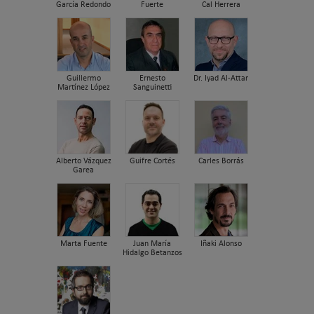
García Redondo
Fuerte
Cal Herrera
Guillermo
Ernesto
Dr. Iyad Al-Attar
Martínez López
Sanguinetti
Alberto Vázquez
Guifre Cortés
Carles Borrás
Garea
Marta Fuente
Juan María
Iñaki Alonso
Hidalgo Betanzos