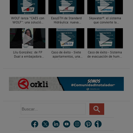
WOLF lanza "CAES con
EasySTH de Standard
Skywater®: el sistema
WOLF": una solución
Hidráulica: nueva
que convierte la
integral para impulsar
generación en sistemas
cubierta en una
la renovación energética
de expansión para
infraestructura activa de
mediante...
tuberías PEX
gestión del agua...
Lilu González: de FP
Caso de éxito - Siete
Caso de éxito - Sistema
Dual a embajadora
apartamentos, una
de evacuación de humos
#ComunidadInstalador®
decisión: instalación de
de grupos electrógenos
| Mecatrónica Industrial
ACS confortable, flexible
en una fábrica de vidrios
y pens...
e...
B
u
s
c
a