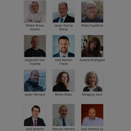
Rafael Bravo
Javier García
Pablo Espiñeira
Antolín
Breva
Alejandro San
José Ramón
Susana Rodriguez
Vicente
Freire
Javier Hernanz
Miren Rivas
Milagros Sanz
José Antonio
Manuel Herrero
José Antonio La