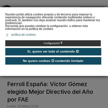
PRESUPUESTOS
❌
Nuestro portal utiliza cookies propias y de terceros para mejorar la
experiencia de navegación ofrecerte contenido multimedia (vídeos y
podcast). Si, también nos deja analizar nuestro tráfico para mantener tus
preferencias.
Recuerda que puedes cambiar la configuración u obtener más
información en la política de cookies.
La Liga de los
política de cookies.
Instaladores: Los Titanes
del Amperio (Episodio 3)
◮
Configuración
Si, quiero ver todo el contenido 😊
No quiero cookies 🙁 contenido limitado
Home
/
Noticias
/
Actualidad
/
Ferroli España: Víctor Gómez elegido Mejor Directivo del Año por FAE
Ferroli España: Víctor Gómez
elegido Mejor Directivo del Año
por FAE
Lunes, 25 Mayo 2026