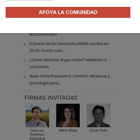
APOYA LA COMUNIDAD
Recuperadores de calor: qué son, cómo
funcionan y cuándo son…
Consejos para ahorrar con el aire
acondicionado
El precio de los biocombustibles cambia en
2026: fuerte subi…
¿Cómo detectar el gas radón? Medición y
soluciones
Haier Perla Premium S: Confort, eficiencia y
tecnología para…
FIRMAS INVITADAS
José Luis
María Moya
Oliver Style
Gutiérrez
Villanueva