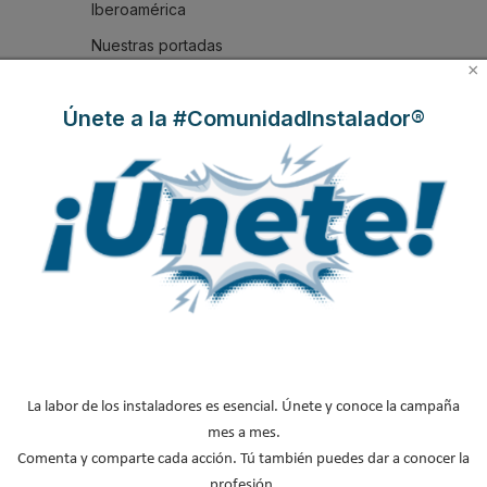
Iberoamérica
Nuestras portadas
×
Reportajes de mercado
Únete a la #ComunidadInstalador®
NOTICIAS DESTACADAS
Suscríbete a
nuestros boletines
Y RECIBE EN TU EMAIL TODA LA
ACTUALIDAD DEL SECTOR
Nombre
*
Apellidos
La labor de los instaladores es esencial. Únete y conoce la campaña
Email
*
mes a mes.
Comenta y comparte cada acción. Tú también puedes dar a conocer la
Ocupación
*
profesión.