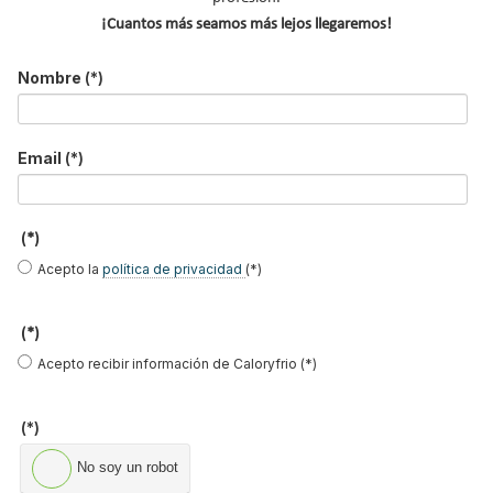
¡Cuantos más seamos más lejos llegaremos!
*
Acepto la
política de privacidad
.
Nombre
(*)
*
No soy un robot
Email
(*)
Enviar
(*)
Acepto la
política de privacidad
(*)
LO MÁS VISTO
(*)
Acepto recibir información de Caloryfrio (*)
(*)
No soy un robot
El precio del pellet vuelve a subir…