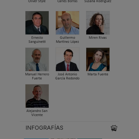
Oliver Style
Carles Borrás
Susana Rodriguez
Ernesto
Guillermo
Miren Rivas
Sanguinetti
Martínez López
Manuel Herrero
José Antonio
Marta Fuente
Fuerte
García Redondo
Alejandro San
Vicente
INFOGRAFÍAS