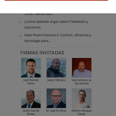
acondicionado
El precio de los biocombustibles cambia en
2026: fuerte subi…
¿Cómo detectar el gas radón? Medición y
soluciones
Haier Perla Premium S: Confort, eficiencia y
tecnología para…
FIRMAS INVITADAS
José Ramón
Javier Hernanz
José Antonio La
Freire
Cal Herrera
Javier García
Dr. Iyad Al-Attar
Alberto Vázquez
Breva
Garea