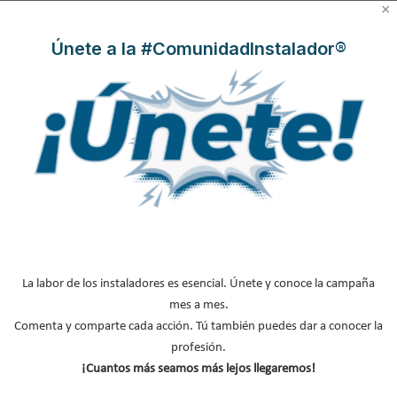
NOTICIAS DESTACADAS
×
Únete a la #ComunidadInstalador®
Suscríbete a
nuestros boletines
Y RECIBE EN TU EMAIL TODA LA
ACTUALIDAD DEL SECTOR
Nombre
*
Apellidos
Email
*
La labor de los instaladores es esencial. Únete y conoce la campaña
Ocupación
*
mes a mes.
*
Comenta y comparte cada acción. Tú también puedes dar a conocer la
Acepto la
política de privacidad
.
profesión.
¡Cuantos más seamos más lejos llegaremos!
*