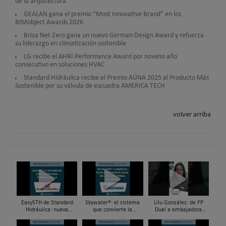
de la arquitectura
GEALAN gana el premio “Most Innovative Brand” en los
BIMobject Awards 2026
Briza Net Zero gana un nuevo German Design Award y refuerza
su liderazgo en climatización sostenible
LG recibe el AHRI Performance Award por noveno año
consecutivo en soluciones HVAC
Standard Hidráulica recibe el Premio AÚNA 2025 al Producto Más
Sostenible por su válvula de escuadra AMERICA TECH
volver arriba
EasySTH de Standard
Skywater®: el sistema
Lilu González: de FP
Hidráulica: nueva
que convierte la
Dual a embajadora
generación en sistemas
cubierta en una
#ComunidadInstalador®
de expansión para
infraestructura activa de
| Mecatrónica Industrial