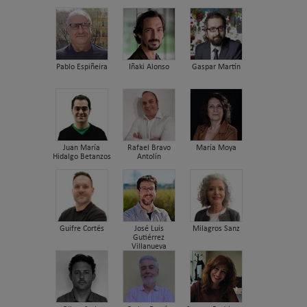
Pablo Espiñeira
Iñaki Alonso
Gaspar Martín
Juan María
Rafael Bravo
María Moya
Hidalgo Betanzos
Antolín
Guifre Cortés
José Luis
Milagros Sanz
Gutiérrez
Villanueva