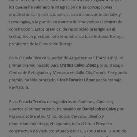
Guillermo Cisneros, se ha dado lectura a cuatro galardones, en
los que se ha valorado la integración de las concepciones
arquitectónicas y estructurales; el uso de nuevos materiales y
tecnologías, y la puesta en marcha de innovadoras técnicas de
construcción. Estos premios, de reconocido prestigio en el
sector, llevan precisamente el nombre de José Antonio Torroja,
presidente de la Fundación Torroja.
En la Escuela Técnica Superior de Arquitectura ETSAM-UPM, el
primer premio ha sido para
Cristina Calvo López
por su trabajo
Centro de Refugiados y Mercado en Iloilo City Proper. El segundo
premio, ha sido otorgado a
José Zacarías López
por su trabajo
Re-Natura.
En la Escuela Técnica de Ingenieros de Caminos, Canales y
Puertos el primer premio, ha recaído en
Daniel Lohse Calvo
por
Pasarela sobre el río Miño, Goián, Cerveira. Diseño y
dimensionamiento; y, el segundo, bajo el título Proyecto
constructivo de viaducto situado del P.K. 2+900 al P.K. 3+400 de