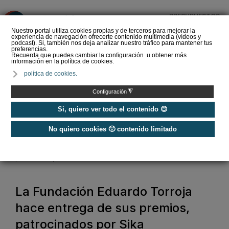
PRESUPUESTOS
❌
Nuestro portal utiliza cookies propias y de terceros para mejorar la
experiencia de navegación ofrecerte contenido multimedia (vídeos y
podcast). Si, también nos deja analizar nuestro tráfico para mantener tus
preferencias.
Recuerda que puedes cambiar la configuración u obtener más
información en la política de cookies.
La Liga de los
política de cookies.
Instaladores: Los Titanes
del Amperio (Episodio 3)
◮
Configuración
Si, quiero ver todo el contenido 😊
No quiero cookies 🙁 contenido limitado
Home
/
Noticias
/
Actualidad
/
La Fundación Eduardo Torroja hace entrega de sus premios,
patrocinados por Sika
La Fundación Eduardo Torroja
hace entrega de sus premios,
patrocinados por Sika