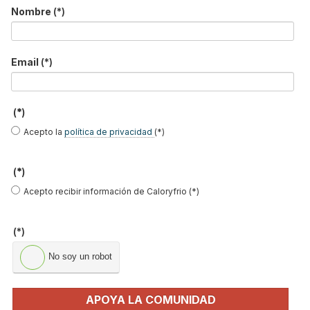
Nombre
(*)
No soy un robot
Enviar
Email
(*)
LO MÁS VISTO
(*)
Acepto la
política de privacidad
(*)
(*)
Acepto recibir información de Caloryfrio (*)
El precio del pellet vuelve a subir…
(*)
No soy un robot
Recuperadores de calor: qué son, cómo
funcionan y cuándo son…
Consejos para ahorrar con el aire
APOYA LA COMUNIDAD