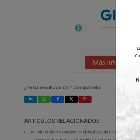
L
Co
Más informació
N
¿Te ha resultado útil? Compártelo
ARTÍCULOS RELACIONADOS
Del WiFi al ahorro energético: el decálogo de funciones intelig