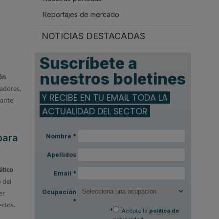
Reportajes de mercado
NOTICIAS DESTACADAS
Suscríbete a
nuestros boletines
ón
ladores,
Y RECIBE EN TU EMAIL TODA LA
tante
ACTUALIDAD DEL SECTOR
para
Nombre
*
Apellidos
ético
Email
*
 del
Ocupación
er
*
ectos.
*
Acepto la
política de