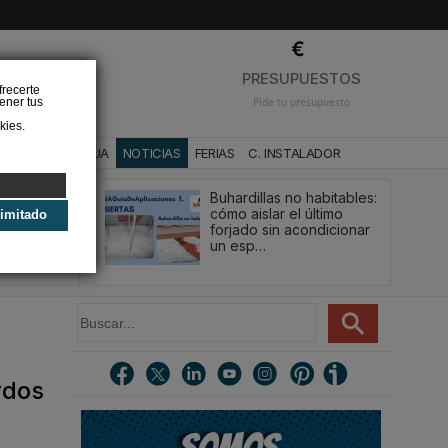
❌
PRESUPUESTOS
frecerte
ener tus
Pide tu presupuesto
kies.
CA
BAÑO Y AGUA
NOTICIAS
FERIAS
C. INSTALADOR
Buhardillas no habitables:
qué le va a
cómo aislar el último
limitado
u
forjado sin acondicionar
estión y…
un esp…
B
u
s
c
rdos
a
r
.
.