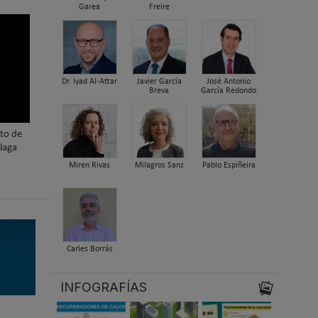
Garea
Freire
Dr. Iyad Al-Attar
Javier García
José Antonio
Breva
García Redondo
nto de
laga
Miren Rivas
Milagros Sanz
Pablo Espiñeira
Carles Borrás
INFOGRAFÍAS