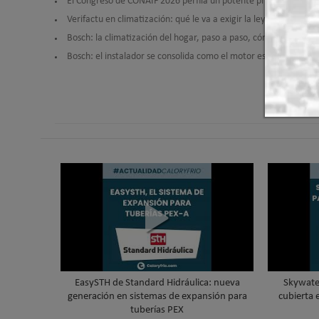
El Congreso de CONAIF 2026 perfila un potente programa de po
Verifactu en climatización: qué le va a exigir la ley a tu prog
Bosch: la climatización del hogar, paso a paso, cómo se instal
Bosch: el instalador se consolida como el motor estratégico de 
EasySTH de Standard Hidráulica: nueva
Skywater
generación en sistemas de expansión para
cubierta 
tuberías PEX