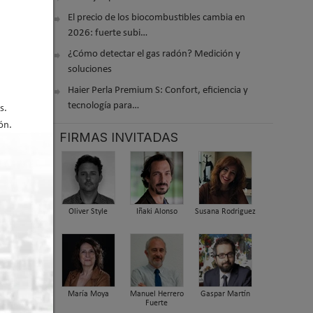
El precio de los biocombustibles cambia en
2026: fuerte subi…
¿Cómo detectar el gas radón? Medición y
soluciones
Haier Perla Premium S: Confort, eficiencia y
tecnología para…
s.
ón.
FIRMAS INVITADAS
 2026 10:39
Oliver Style
Iñaki Alonso
Susana Rodriguez
María Moya
Manuel Herrero
Gaspar Martín
Fuerte