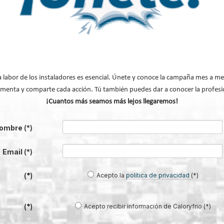
a labor de los instaladores es esencial. Únete y conoce la campaña mes a me
menta y comparte cada acción. Tú también puedes dar a conocer la profesi
n sobre Gia Group
¡Cuantos más seamos más lejos llegaremos!
Modificado por última vez enLunes, 18 Mayo
ombre
(*)
Email
(*)
Acepto la
política de privacidad
(*)
(*)
Acepto recibir información de Caloryfrio (*)
(*)
entes de Bosch para sacar el máximo partido a tu sistema de climatización