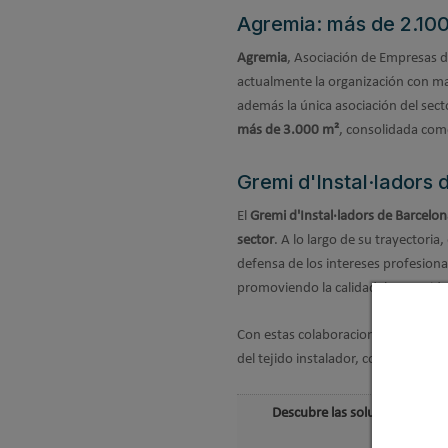
Agremia: más de 2.100
Agremia
, Asociación de Empresas de
actualmente la organización con may
además la única asociación del sec
más de 3.000 m²
, consolidada como
Gremi d'Instal·ladors
El
Gremi d'Instal·ladors de Barcelon
sector
. A lo largo de su trayectori
defensa de los intereses profesiona
promoviendo la calidad, la seguridad
Con estas colaboraciones, Gia Grou
del tejido instalador, contribuyendo
Descubre las soluciones de cl