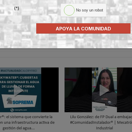
nencias técnicas
(*)
rama de gestión y cuándo [Guía Completa]
No soy un robot
a cada sistema para garantizar su máximo rendimiento
la transición energética en España
APOYA LA COMUNIDAD
volv
®: el sistema que convierte la
Lilu González: de FP Dual a embaja
en una infraestructura activa de
#ComunidadInstalador® | Mecatró
gestión del agua...
Industrial