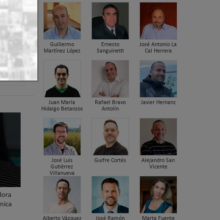
Guillermo
Ernesto
José Antonio La
Martínez López
Sanguinetti
Cal Herrera
er arriba
Juan María
Rafael Bravo
Javier Hernanz
Hidalgo Betanzos
Antolín
José Luis
Guifre Cortés
Alejandro San
Gutiérrez
Vicente
Villanueva
dora
nica
Alberto Vázquez
José Ramón
Marta Fuente