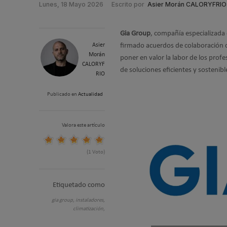
Lunes, 18 Mayo 2026
Escrito por
Asier Morán CALORYFRIO
Gia Group
, compañía especializada 
Asier
firmado acuerdos de colaboración
Morán
poner en valor la labor de los profe
CALORYF
de soluciones eficientes y sostenibl
RIO
Publicado en
Actualidad
Valora este artículo
(1 Voto)
Etiquetado como
gia group,
instaladores,
climatización,