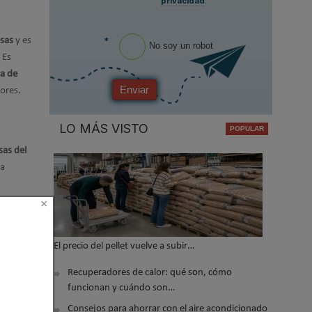
privacidad
.
*
sas
y es
No soy un robot
 Es
ca de
Enviar
dores.
LO MÁS VISTO
as del
la
×
ecimiento
El precio del pellet vuelve a subir…
Recuperadores de calor: qué son, cómo
funcionan y cuándo son…
Consejos para ahorrar con el aire acondicionado