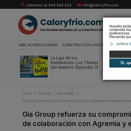
Llámenos al: 944 544 423
info@caloryfrio.com
Nuestro porta
contenido mul
preferencias.
Recuerda que 
política 
AIRE ACONDICIONADO
CONSTRUCCIÓN SOSTENIBLE
ENERGÍ
La Liga de los
Instaladores: Los Titanes
Si, q
del Amperio (Episodio 3)
Home
/
Noticias
/
Actualidad
/
Gia Group refuerza su compromiso con los instaladores mediante acue
Gia Group refuerza su compromi
de colaboración con Agremia y e