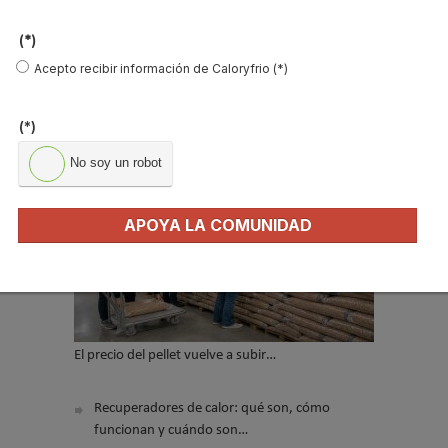
*
(*)
No soy un robot
Acepto recibir información de Caloryfrio (*)
Enviar
(*)
No soy un robot
LO MÁS VISTO
APOYA LA COMUNIDAD
El precio del pellet vuelve a subir…
Recuperadores de calor: qué son, cómo
funcionan y cuándo son…