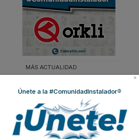
MÁS ACTUALIDAD
Protagonistas del sector
×
Boletines de Actualidad
Únete a la #ComunidadInstalador®
Contenido exclusivo Caloryfrio
Nombramientos
Iberoamérica
Nuestras portadas
Reportajes de mercado