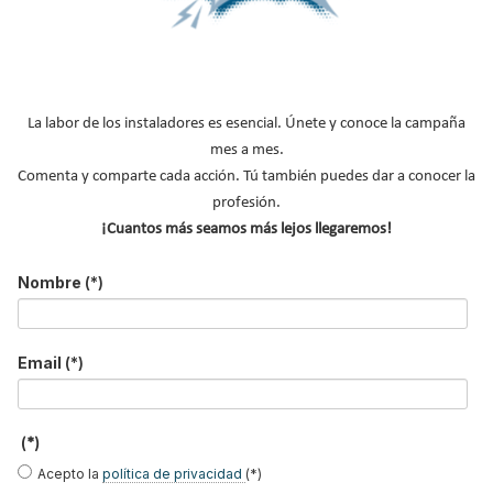
NOTICIAS DESTACADAS
Suscríbete a
La labor de los instaladores es esencial. Únete y conoce la campaña
nuestros boletines
mes a mes.
Comenta y comparte cada acción. Tú también puedes dar a conocer la
Y RECIBE EN TU EMAIL TODA LA
profesión.
ACTUALIDAD DEL SECTOR
¡Cuantos más seamos más lejos llegaremos!
Nombre
*
Nombre
(*)
Apellidos
Email
*
Email
(*)
Ocupación
*
*
(*)
Acepto la
política de privacidad
.
Acepto la
política de privacidad
(*)