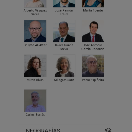
Alberto Vázquez
José Ramón
Marta Fuente
Garea
Freire
Dr. Iyad Al-Attar
Javier García
José Antonio
Breva
García Redondo
Miren Rivas
Milagros Sanz
Pablo Espiñeira
Carles Borrás
INFOGRAFÍAS