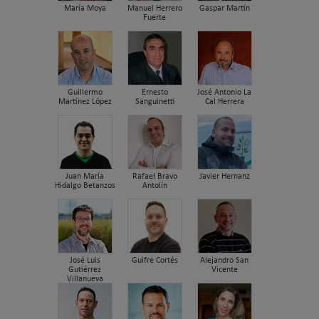
María Moya
Manuel Herrero
Gaspar Martín
Fuerte
Guillermo
Ernesto
José Antonio La
Martínez López
Sanguinetti
Cal Herrera
Juan María
Rafael Bravo
Javier Hernanz
Hidalgo Betanzos
Antolín
José Luis
Guifre Cortés
Alejandro San
Gutiérrez
Vicente
Villanueva