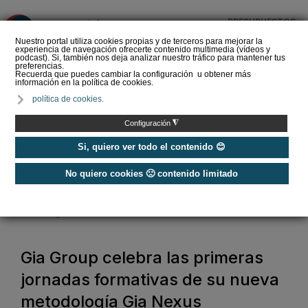
PRESUPUESTOS
❌
Nuestro portal utiliza cookies propias y de terceros para mejorar la
experiencia de navegación ofrecerte contenido multimedia (vídeos y
podcast). Si, también nos deja analizar nuestro tráfico para mantener tus
preferencias.
Recuerda que puedes cambiar la configuración u obtener más
información en la política de cookies.
La Liga de los
política de cookies.
Instaladores: Los Titanes
del Amperio (Episodio 3)
◮
Configuración
Si, quiero ver todo el contenido 😊
No quiero cookies 🙁 contenido limitado
Home
/
Noticias
/
Actualidad
/
Gia Group celebra las primeras jornadas formativas de su nueva
metodología Gia Nexus
Gia Group celebra las primeras
jornadas formativas de su nueva
metodología Gia Nexus