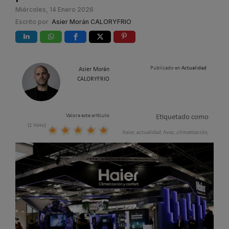
Miércoles, 14 Enero 2026
Escrito por
Asier Morán CALORYFRIO
Publicado en
Actualidad
Asier Morán
CALORYFRIO
Valora este artículo
Etiquetado como
(1 Voto)
haier,
actualidad,
hvac,
climatización,