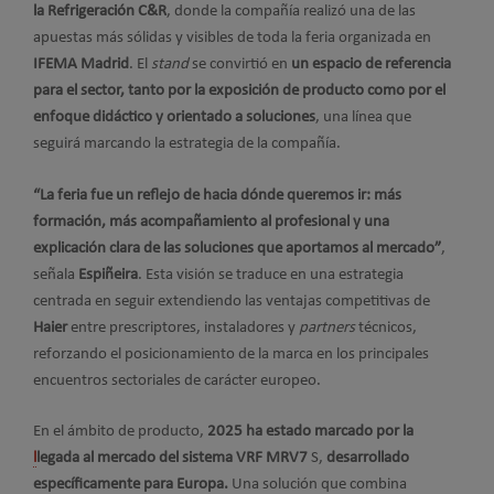
la Refrigeración C&R
, donde la compañía realizó una de las
apuestas más sólidas y visibles de toda la feria organizada en
IFEMA Madrid
. El
stand
se convirtió en
un espacio de referencia
para el sector, tanto por la exposición de producto como por el
enfoque didáctico y orientado a soluciones
, una línea que
seguirá marcando la estrategia de la compañía.
“La feria fue un reflejo de hacia dónde queremos ir: más
formación, más acompañamiento al profesional y una
explicación clara de las soluciones que aportamos al mercado”
,
señala
Espiñeira
. Esta visión se traduce en una estrategia
centrada en seguir extendiendo las ventajas competitivas de
Haier
entre prescriptores, instaladores y
partners
técnicos,
reforzando el posicionamiento de la marca en los principales
encuentros sectoriales de carácter europeo.
En el ámbito de producto,
2025 ha estado marcado por la
l
legada al me
r
cado del sistema VRF MRV7
S,
desarrollado
específicamente para Europa.
Una solución que combina