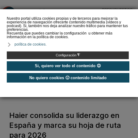
PRESUPUESTOS
❌
Nuestro portal utiliza cookies propias y de terceros para mejorar la
experiencia de navegación ofrecerte contenido multimedia (vídeos y
podcast). Si, también nos deja analizar nuestro tráfico para mantener tus
preferencias.
Recuerda que puedes cambiar la configuración u obtener más
información en la política de cookies.
La Liga de los
política de cookies.
Instaladores: Los Titanes
del Amperio (Episodio 3)
◮
Configuración
Si, quiero ver todo el contenido 😊
No quiero cookies 🙁 contenido limitado
Home
/
Noticias
/
Actualidad
/
Haier consolida su liderazgo en España y marca su hoja de ruta para
2026
Haier consolida su liderazgo en
España y marca su hoja de ruta
para 2026