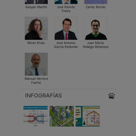
Gaspar Martín
José Ramón
Carles Borrás
Freire
Miren Rivas
José Antonio
Juan María
García Redondo
Hidalgo Betanzos
Manuel Herrero
Fuerte
INFOGRAFÍAS