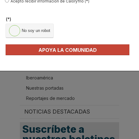
Acepto recibir información de Caloryfrio (*)
(*)
MÁS ACTUALIDAD
No soy un robot
Protagonistas del sector
Boletines de Actualidad
APOYA LA COMUNIDAD
Contenido exclusivo Caloryfrio
Nombramientos
Iberoamérica
Nuestras portadas
Reportajes de mercado
NOTICIAS DESTACADAS
Suscríbete a