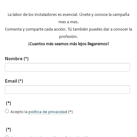
ACS confortable, flexible
en una fábrica de vidrios
hotel de Málaga
y pens...
e...
La labor de los instaladores es esencial. Únete y conoce la campaña
mes a mes.
Comenta y comparte cada acción. Tú también puedes dar a conocer la
profesión.
¡Cuantos más seamos más lejos llegaremos!
B
u
s
Nombre
(*)
c
a
r
Email
(*)
.
.
.
(*)
Acepto la
política de privacidad
(*)
(*)