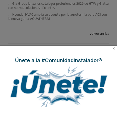
Gia Group lanza los catálogos profesionales 2026 de HTW y Giatsu
con nuevas soluciones eficientes
Hyundai HVAC amplía su apuesta por la aerotermia para ACS con
la nueva gama AQUATHERM
volver arriba
×
Únete a la #ComunidadInstalador®
EasySTH de Standard
Skywater®: el sistema
Lilu González: de FP
Hidráulica: nueva
que convierte la
Dual a embajadora
generación en sistemas
cubierta en una
#ComunidadInstalador®
de expansión para
infraestructura activa de
| Mecatrónica Industrial
tuberías PEX
gestión del agua...
Caso de éxito - Siete
Caso de éxito - Sistema
Caso de éxito - Sistema
apartamentos, una
de evacuación de humos
de tratamiento de
decisión: instalación de
de grupos electrógenos
aguas residuales en un