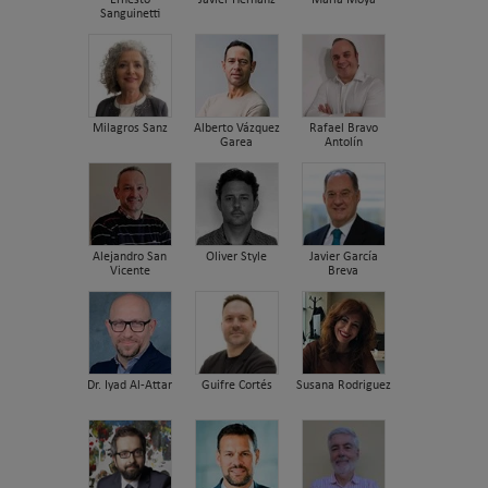
Ernesto
Javier Hernanz
María Moya
Sanguinetti
Milagros Sanz
Alberto Vázquez
Rafael Bravo
Garea
Antolín
Alejandro San
Oliver Style
Javier García
Vicente
Breva
Dr. Iyad Al-Attar
Guifre Cortés
Susana Rodriguez