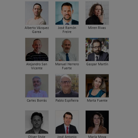
Alberto Vázquez
José Ramón
Miren Rivas
Garea
Freire
Alejandro San
Manuel Herrero
Gaspar Martín
Vicente
Fuerte
Carles Borrás
Pablo Espiñeira
Marta Fuente
Oliver Style
José Antonio
María Moya