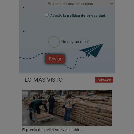
*
Acepto la
política de privacidad
.
*
No soy un robot
Enviar
LO MÁS VISTO
El precio del pellet vuelve a subir…