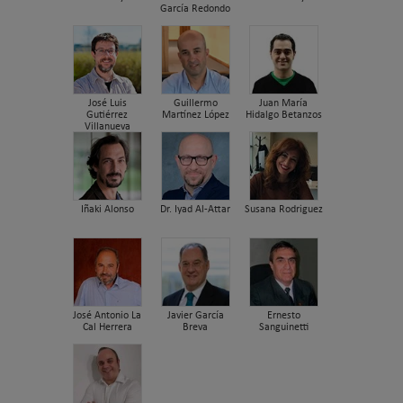
García Redondo
José Luis
Guillermo
Juan María
Gutiérrez
Martínez López
Hidalgo Betanzos
Villanueva
Iñaki Alonso
Dr. Iyad Al-Attar
Susana Rodriguez
José Antonio La
Javier García
Ernesto
Cal Herrera
Breva
Sanguinetti