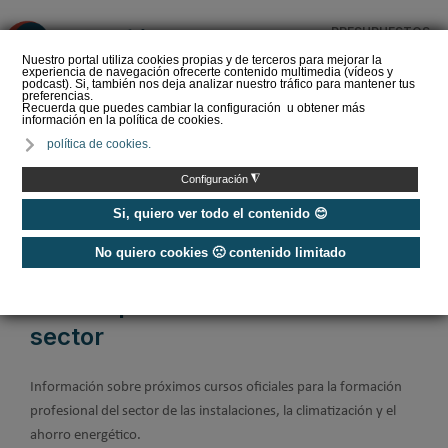
PRESUPUESTOS
❌
Nuestro portal utiliza cookies propias y de terceros para mejorar la
experiencia de navegación ofrecerte contenido multimedia (vídeos y
podcast). Si, también nos deja analizar nuestro tráfico para mantener tus
preferencias.
Recuerda que puedes cambiar la configuración u obtener más
información en la política de cookies.
La Liga de los
política de cookies.
Instaladores: Los Titanes
del Amperio (Episodio 3)
◮
Configuración
Si, quiero ver todo el contenido 😊
No quiero cookies 🙁 contenido limitado
Home
/
Noticias
/
Cursos
Cursos para Profesionales del
sector
Información sobre próximos cursos oficiales para la formación
profesional del sector de las instalaciones, la climatización y el
ahorro energético.