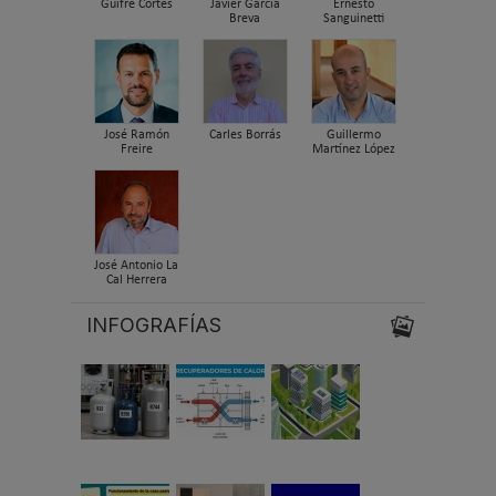
Guifre Cortés
Javier García
Ernesto
Breva
Sanguinetti
José Ramón
Carles Borrás
Guillermo
Freire
Martínez López
José Antonio La
Cal Herrera
INFOGRAFÍAS