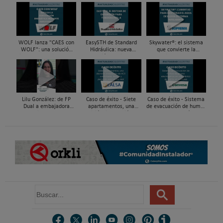
WOLF lanza "CAES con
EasySTH de Standard
Skywater®: el sistema
WOLF": una solución
Hidráulica: nueva
que convierte la
integral para impulsar
generación en sistemas
cubierta en una
la renovación energética
de expansión para
infraestructura activa de
mediante...
tuberías PEX
gestión del agua...
Lilu González: de FP
Caso de éxito - Siete
Caso de éxito - Sistema
Dual a embajadora
apartamentos, una
de evacuación de humos
#ComunidadInstalador®
decisión: instalación de
de grupos electrógenos
| Mecatrónica Industrial
ACS confortable, flexible
en una fábrica de vidrios
y pens...
e...
B
u
s
c