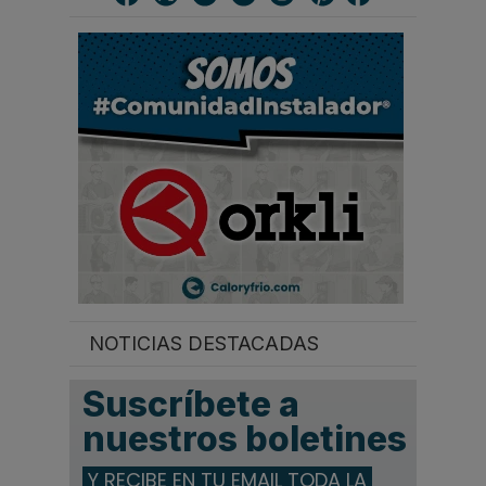
a
r
.
.
.
NOTICIAS DESTACADAS
Suscríbete a
nuestros boletines
Y RECIBE EN TU EMAIL TODA LA