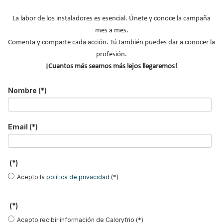
LO MÁS VISTO
La labor de los instaladores es esencial. Únete y conoce la campaña
mes a mes.
Comenta y comparte cada acción. Tú también puedes dar a conocer la
profesión.
¡Cuantos más seamos más lejos llegaremos!
Nombre
(*)
Gases refrigerantes actuales y nuevos
refrigerantes: qué…
Email
(*)
El precio del pellet vuelve a subir en España:
esto cuesta u…
Recuperadores de calor: qué son, cómo
(*)
funcionan y cuándo son…
Acepto la
política de privacidad
(*)
Consejos para ahorrar con el aire
acondicionado
(*)
El precio de los biocombustibles cambia en
2026: fuerte subi…
Acepto recibir información de Caloryfrio (*)