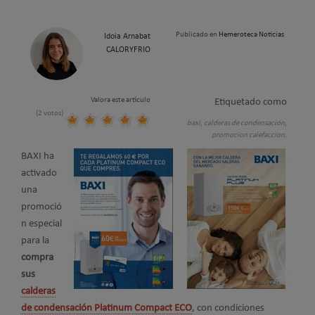
Publicado en
Hemeroteca Noticias
Idoia Arnabat
CALORYFRIO
Valora este artículo
Etiquetado como
(2 votos)
baxi,
calderas de condensación,
promocion calefaccion,
BAXI ha
activado
una
promoció
n especial
para la
compra
sus
calderas
de condensación Platinum Compact ECO
, con condiciones