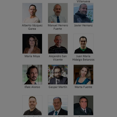
Villanueva
Alberto Vázquez
Manuel Herrero
Javier Hernanz
Garea
Fuerte
María Moya
Alejandro San
Juan María
Vicente
Hidalgo Betanzos
Iñaki Alonso
Gaspar Martín
Marta Fuente