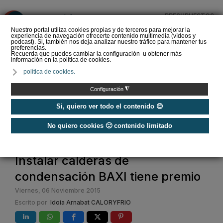
PRESUPUESTOS
❌
Nuestro portal utiliza cookies propias y de terceros para mejorar la
experiencia de navegación ofrecerte contenido multimedia (vídeos y
podcast). Si, también nos deja analizar nuestro tráfico para mantener tus
preferencias.
Recuerda que puedes cambiar la configuración u obtener más
información en la política de cookies.
La Liga de los
política de cookies.
Instaladores: Los Titanes
del Amperio (Episodio 3)
◮
Configuración
Si, quiero ver todo el contenido 😊
No quiero cookies 🙁 contenido limitado
Home
Instalar calderas de
condensación BAXI tiene premio
Viernes, 06 Noviembre 2015
Escrito por
Idoia Arnabat CALORYFRIO