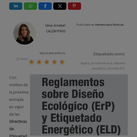
Publicado en
Hemeroteca Noticias
Idoia Arnabat
CALORYFRIO
Valora este artículo
Etiquetado como
(1 Voto)
fegeca,
jornada técnica,
etiqueta
energética,
directiva ErP,
Con
motivo de
la próxima
entrada
en vigor
de las
Directivas
de
Etiquetad