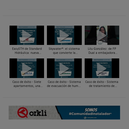
EasySTH de Standard
Skywater®: el sistema
Lilu González: de FP
Hidráulica: nueva
que convierte la
Dual a embajadora
generación en sistemas
cubierta en una
#ComunidadInstalador®
de expansión para
infraestructura activa de
| Mecatrónica Industrial
tuberías PEX
gestión del agua...
Caso de éxito - Siete
Caso de éxito - Sistema
Caso de éxito - Sistema
apartamentos, una
de evacuación de humos
de tratamiento de
decisión: instalación de
de grupos electrógenos
aguas residuales en un
ACS confortable, flexible
en una fábrica de vidrios
hotel de Málaga
y pens...
e...