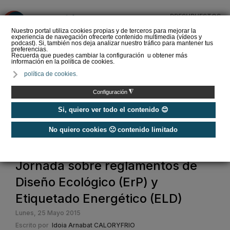
PRESUPUESTOS
❌
Nuestro portal utiliza cookies propias y de terceros para mejorar la
experiencia de navegación ofrecerte contenido multimedia (vídeos y
podcast). Si, también nos deja analizar nuestro tráfico para mantener tus
preferencias.
Recuerda que puedes cambiar la configuración u obtener más
información en la política de cookies.
La Liga de los
política de cookies.
Instaladores: Los Titanes
del Amperio (Episodio 3)
◮
Configuración
Si, quiero ver todo el contenido 😊
No quiero cookies 🙁 contenido limitado
Home
Jornada sobre reglamentos de
Diseño Ecológico (ErP) y
Etiquetado Energético (ELD)
Lunes, 25 Mayo 2015
Escrito por
Idoia Arnabat CALORYFRIO