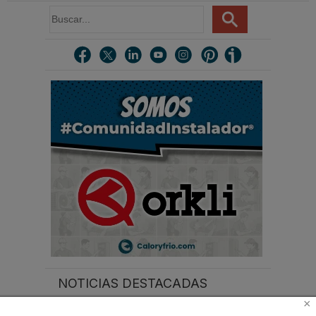
B
u
s
c
a
r
.
.
.
NOTICIAS DESTACADAS
×