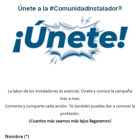
Suscríbete a
Únete a la #ComunidadInstalador®
nuestros boletines
Y RECIBE EN TU EMAIL TODA LA
ACTUALIDAD DEL SECTOR
Nombre
*
Apellidos
Email
*
Ocupación
*
La labor de los instaladores es esencial. Únete y conoce la campaña
*
mes a mes.
Acepto la
política de privacidad
.
Comenta y comparte cada acción. Tú también puedes dar a conocer la
profesión.
*
¡Cuantos más seamos más lejos llegaremos!
No soy un robot
Nombre
(*)