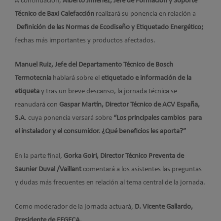
A continuación,
Alberto Jiménez, Jefe de Formación y Soporte
Técnico de Baxi Calefacción
realizará su ponencia en relación a
Definición de las Normas de Ecodiseño y Etiquetado Energético;
fechas más importantes y productos afectados.
Manuel Ruiz, Jefe del Departamento Técnico de Bosch
Termotecnia
hablará sobre el
etiquetado e información de la
etiqueta
y tras un breve descanso, la jornada técnica se
reanudará con
Gaspar Martín, Director Técnico de ACV España,
S.A
. cuya ponencia versará sobre
“Los principales cambios para
el instalador y el consumidor. ¿
Qué beneficios les aporta?”
En la parte final,
Gorka Goiri, Director Técnico Preventa de
Saunier Duval /Vaillant
comentará a los asistentes las preguntas
y dudas más frecuentes en relación al tema central de la jornada.
Como moderador de la jornada actuará,
D. Vicente Gallardo,
Presidente de FEGECA.