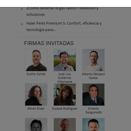
¿Cómo detectar el gas radón? Medición y
soluciones
Haier Perla Premium S: Confort, eficiencia y
tecnología para…
FIRMAS INVITADAS
Guifre Cortés
José Luis
Alberto Vázquez
Gutiérrez
Garea
Villanueva
Miren Rivas
Susana Rodriguez
Ernesto
Sanguinetti