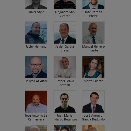
Oliver Style
Alejandro San
José Ramón
Vicente
Freire
Javier Hernanz
Javier García
Manuel Herrero
Breva
Fuerte
Dr. Iyad Al-Attar
Rafael Bravo
Marta Fuente
Antolín
José Antonio La
Juan María
José Antonio
Cal Herrera
Hidalgo Betanzos
García Redondo