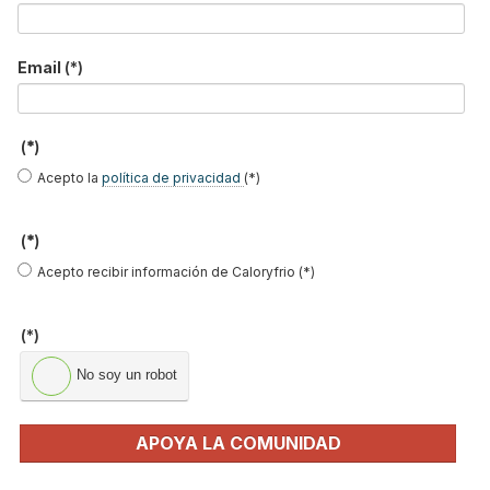
Enviar
Email
(*)
LO MÁS VISTO
(*)
Acepto la
política de privacidad
(*)
(*)
Acepto recibir información de Caloryfrio (*)
El precio del pellet vuelve a subir…
(*)
Recuperadores de calor: qué son, cómo
funcionan y cuándo son…
No soy un robot
Consejos para ahorrar con el aire
acondicionado
APOYA LA COMUNIDAD
El precio de los biocombustibles cambia en
2026: fuerte subi…