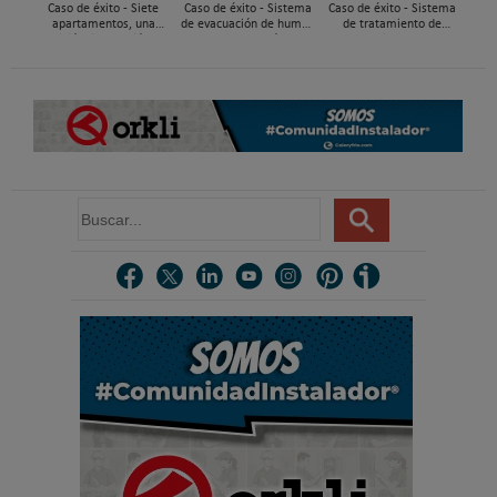
Caso de éxito - Siete
Caso de éxito - Sistema
Caso de éxito - Sistema
apartamentos, una
de evacuación de humos
de tratamiento de
decisión: instalación de
de grupos electrógenos
aguas residuales en un
ACS confortable, flexible
en una fábrica de vidrios
hotel de Málaga
y pens...
e...
B
u
s
c
a
r
.
.
.