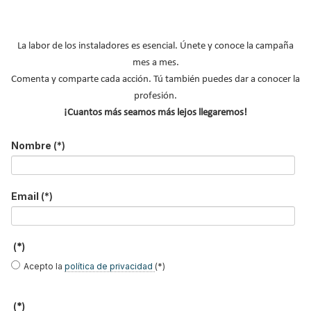
Suscríbete a
nuestros boletines
La labor de los instaladores es esencial. Únete y conoce la campaña
Y RECIBE EN TU EMAIL TODA LA
mes a mes.
ACTUALIDAD DEL SECTOR
Comenta y comparte cada acción. Tú también puedes dar a conocer la
profesión.
Nombre
*
¡Cuantos más seamos más lejos llegaremos!
Apellidos
Nombre
(*)
Email
*
Ocupación
*
Email
(*)
*
Acepto la
política de privacidad
.
(*)
*
Acepto la
política de privacidad
(*)
No soy un robot
(*)