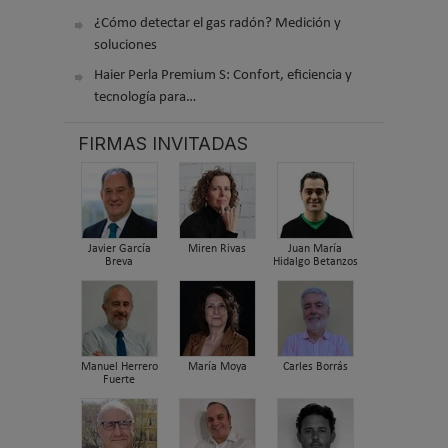
¿Cómo detectar el gas radón? Medición y
soluciones
Haier Perla Premium S: Confort, eficiencia y
tecnología para…
FIRMAS INVITADAS
Javier García
Miren Rivas
Juan María
Breva
Hidalgo Betanzos
Manuel Herrero
María Moya
Carles Borrás
Fuerte