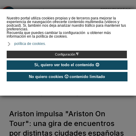
PRESUPUESTOS
❌
Nuestro portal utiliza cookies propias y de terceros para mejorar la
experiencia de navegación ofrecerte contenido multimedia (vídeos y
podcast). Si, también nos deja analizar nuestro tráfico para mantener tus
preferencias.
Recuerda que puedes cambiar la configuración u obtener más
información en la política de cookies.
La Liga de los
política de cookies.
Instaladores: Los Titanes
del Amperio (Episodio 3)
◮
Configuración
Si, quiero ver todo el contenido 😊
No quiero cookies 🙁 contenido limitado
Home
/
Noticias
/
Actualidad
/
Ariston impulsa "Ariston On Tour": una gira de encuentros por distintas
ciudades españolas para conectar con los profesionales del sector
Ariston impulsa "Ariston On
Tour": una gira de encuentros
por distintas ciudades españolas