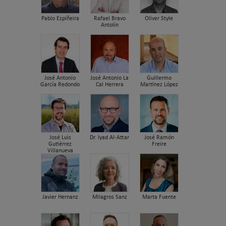
Pablo Espiñeira
Rafael Bravo
Oliver Style
Antolín
José Antonio
José Antonio La
Guillermo
García Redondo
Cal Herrera
Martínez López
José Luis
Dr. Iyad Al-Attar
José Ramón
Gutiérrez
Freire
Villanueva
Javier Hernanz
Milagros Sanz
Marta Fuente