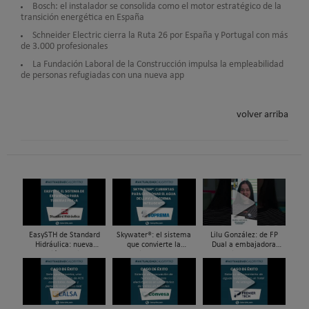
Bosch: el instalador se consolida como el motor estratégico de la
transición energética en España
Schneider Electric cierra la Ruta 26 por España y Portugal con más
de 3.000 profesionales
La Fundación Laboral de la Construcción impulsa la empleabilidad
de personas refugiadas con una nueva app
volver arriba
EasySTH de Standard
Skywater®: el sistema
Lilu González: de FP
Hidráulica: nueva
que convierte la
Dual a embajadora
generación en sistemas
cubierta en una
#ComunidadInstalador®
de expansión para
infraestructura activa de
| Mecatrónica Industrial
tuberías PEX
gestión del agua...