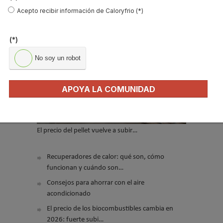
Acepto recibir información de Caloryfrio (*)
Enviar
(*)
LO MÁS VISTO
No soy un robot
APOYA LA COMUNIDAD
El precio del pellet vuelve a subir…
Recuperadores de calor: qué son, cómo
funcionan y cuándo son…
Consejos para ahorrar con el aire
acondicionado
El precio de los biocombustibles cambia en
2026: fuerte subi…