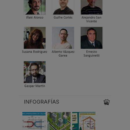
Iñaki Alonso
Guifre Cortés
Alejandro San
Vicente
Susana Rodriguez
Alberto Vázquez
Ernesto
Garea
Sanguinetti
Gaspar Martín
INFOGRAFÍAS