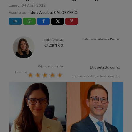
Lunes, 04 Abril 2022
Escrito por
Idoia Arnabat CALORYFRIO
Publicado en
Sala de Prensa
Idoia Arnabat
CALORYFRIO
Valora este artículo
Etiquetado como
(5 votos)
noticias caloryfrio,
actecir,
acuerdos,