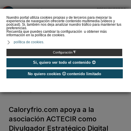
PRESUPUESTOS
❌
Nuestro portal utiliza cookies propias y de terceros para mejorar la
experiencia de navegación ofrecerte contenido multimedia (vídeos y
podcast). Si, también nos deja analizar nuestro tráfico para mantener tus
preferencias.
Recuerda que puedes cambiar la configuración u obtener más
información en la política de cookies.
La Liga de los
política de cookies.
Instaladores: Los Titanes
del Amperio (Episodio 3)
◮
Configuración
Si, quiero ver todo el contenido 😊
No quiero cookies 🙁 contenido limitado
Home
/
Noticias
/
Sala de Prensa
/
Caloryfrio.com apoya a la asociación ACTECIR como Divulgador
Estratégico Digital
Caloryfrio.com apoya a la
asociación ACTECIR como
Divulgador Estratégico Digital