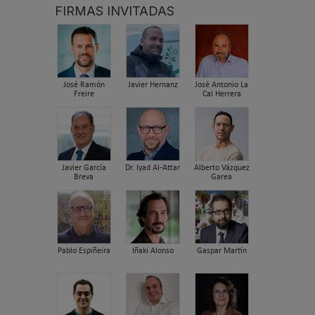
FIRMAS INVITADAS
José Ramón
Javier Hernanz
José Antonio La
Freire
Cal Herrera
Javier García
Dr. Iyad Al-Attar
Alberto Vázquez
Breva
Garea
Pablo Espiñeira
Iñaki Alonso
Gaspar Martín