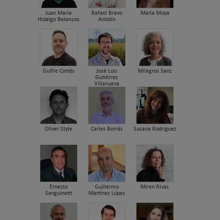
Juan María
Rafael Bravo
María Moya
Hidalgo Betanzos
Antolín
Guifre Cortés
José Luis
Milagros Sanz
Gutiérrez
Villanueva
Oliver Style
Carles Borrás
Susana Rodriguez
Ernesto
Guillermo
Miren Rivas
Sanguinetti
Martínez López