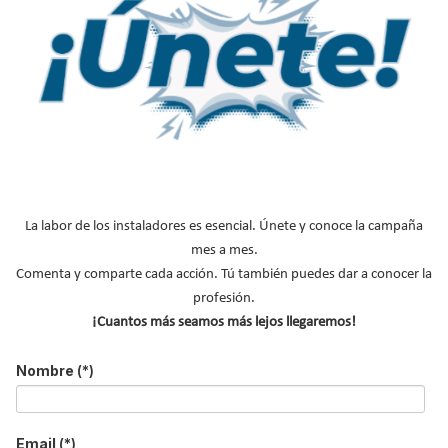
MÁS SOBRE CALORYFRIO.COM
Noticias caloryfrio
Acuerdos
Infografías
Marketing digital
Cobertura de eventos
Nuestras portadas
La labor de los instaladores es esencial. Únete y conoce la campaña
mes a mes.
NOTICIAS DESTACADAS
Comenta y comparte cada acción. Tú también puedes dar a conocer la
profesión.
Suscríbete a
¡Cuantos más seamos más lejos llegaremos!
nuestros boletines
Nombre
(*)
Y RECIBE EN TU EMAIL TODA LA
ACTUALIDAD DEL SECTOR
Email
(*)