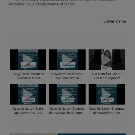
entender hacia dónde avanza el sector
volver arriba
EasySTH de Standard
Skywater®: el sistema
Lilu González: de FP
Hidráulica: nueva
que convierte la
Dual a embajadora
generación en sistemas
cubierta en una
#ComunidadInstalador®
de expansión para
infraestructura activa de
| Mecatrónica Industrial
tuberías PEX
gestión del agua...
Caso de éxito - Siete
Caso de éxito - Sistema
Caso de éxito - Sistema
apartamentos, una
de evacuación de humos
de tratamiento de
decisión: instalación de
de grupos electrógenos
aguas residuales en un
ACS confortable, flexible
en una fábrica de vidrios
hotel de Málaga
y pens...
e...