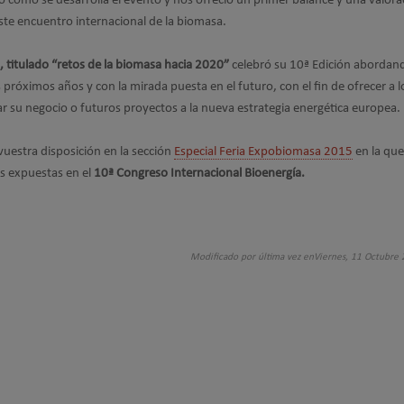
 cómo se desarrolla el evento y nos ofreció un primer balance y una valora
ste encuentro internacional de la biomasa.
, titulado “retos de la biomasa hacia 2020”
celebró su 10ª Edición abordan
 próximos años y con la mirada puesta en el futuro, con el fin de ofrecer a l
ar su negocio o futuros proyectos a la nueva estrategia energética europea.
vuestra disposición en la sección
Especial Feria Expobiomasa 2015
en la que
as expuestas en el
10ª Congreso Internacional Bioenergía.
Modificado por última vez enViernes, 11 Octubre