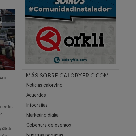
.
MÁS SOBRE CALORYFRIO.COM
com
Noticias caloryfrio
Acuerdos
Infografías
obre los
el
Marketing digital
Cobertura de eventos
 de la
Nuestras portadas