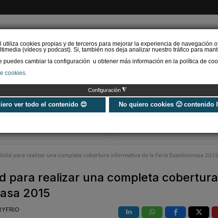
l utiliza cookies propias y de terceros para mejorar la experiencia de navegación o
timedia (vídeos y podcast). Si, también nos deja analizar nuestro tráfico para mant
puedes cambiar la configuración u obtener más información en la política de coo
de cookies.
AS RENOVABLES
CALEFACCIÓN
REFRIGERACIÓN
EFICIENCIA ENERGÉTI
◮
Configuración
Universo Aniversario - Un
Verifactu en
año, muchos momentos
climatización: 
uiero ver todo el contenido 😊
No quiero cookies 🙁 contenido 
exigir la ley a t
programa de g
dolid para realizar una completa cobertura informativa de la Feria Expobiomasa 201
id para realizar una completa cobertura
masa 2015
RYFRIO