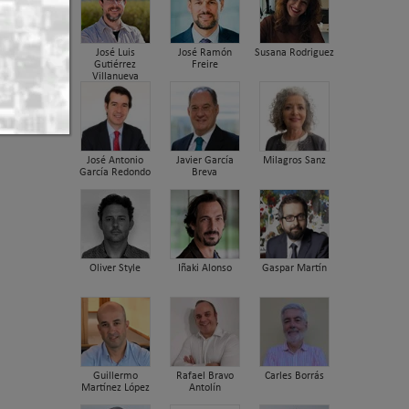
José Luis
José Ramón
Susana Rodriguez
Gutiérrez
Freire
Villanueva
José Antonio
Javier García
Milagros Sanz
García Redondo
Breva
Oliver Style
Iñaki Alonso
Gaspar Martín
Guillermo
Rafael Bravo
Carles Borrás
Martínez López
Antolín