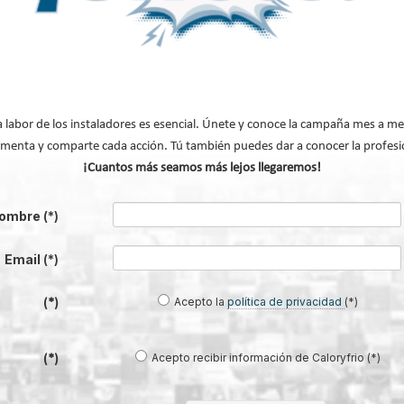
en una infraestructura activa de
#ComunidadInstalador® | Mecatró
gestión del agua...
Industrial
a labor de los instaladores es esencial. Únete y conoce la campaña mes a me
menta y comparte cada acción. Tú también puedes dar a conocer la profesi
¡Cuantos más seamos más lejos llegaremos!
xito - Sistema de evacuación de
Caso de éxito - Sistema de tratamie
ombre
(*)
e grupos electrógenos en una
aguas residuales en un hotel de Má
fábrica de vidrios e...
Email
(*)
Acepto la
política de privacidad
(*)
(*)
Acepto recibir información de Caloryfrio (*)
(*)