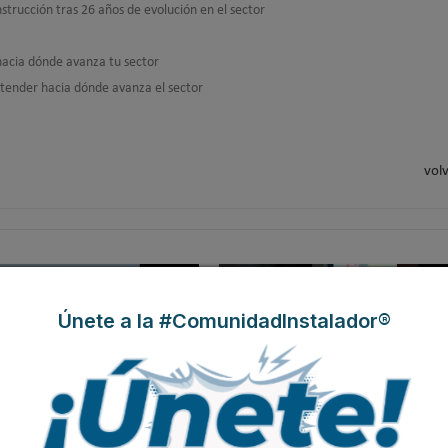
strucción tras 26 años de evolución en el sector
acia dónde avanza tu sector
ntender hacia dónde avanza el sector
volv
Únete a la #ComunidadInstalador®
®: el sistema que convierte la
Lilu González: de FP Dual a embaja