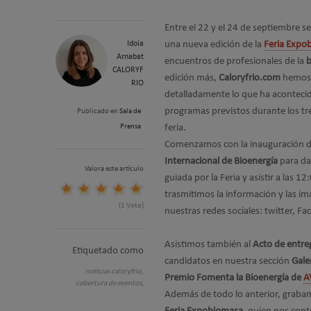
Entre el 22 y el 24 de septiembre s
Idoia
una nueva edición de la
Feria Expo
Arnabat
encuentros de profesionales de la
CALORYF
edición más,
Caloryfrio.com
hemos e
RIO
detalladamente lo que ha acontecid
programas previstos durante los tre
Publicado en
Sala de
Prensa
feria.
Comenzamos con la inauguración 
Internacional de Bioenergía
para dar
Valora este artículo
guiada por la Feria y asistir a las
trasmitimos la información y las im
(1 Voto)
nuestras redes sociales: twitter, Fa
Asistimos también al
Acto de entre
Etiquetado como
candidatos en nuestra sección
Gale
noticias caloryfrio,
Premio Fomenta la Bioenergía de
A
cobertura de eventos,
Además de todo lo anterior, grabam