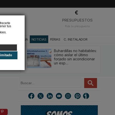
❌
PRESUPUESTOS
frecerte
ener tus
Pide tu presupuesto
kies.
CA
BAÑO Y AGUA
NOTICIAS
FERIAS
C. INSTALADOR
Buhardillas no habitables:
qué le va a
cómo aislar el último
limitado
u
forjado sin acondicionar
estión y…
un esp…
B
5
u
s
c
a
r
.
.