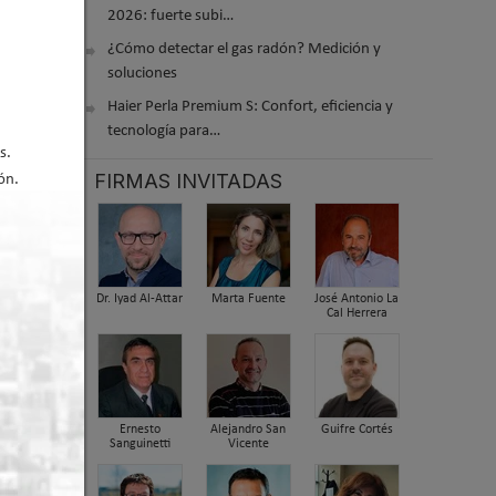
nica
2026: fuerte subi…
¿Cómo detectar el gas radón? Medición y
soluciones
Haier Perla Premium S: Confort, eficiencia y
tecnología para…
s.
FIRMAS INVITADAS
ón.
nto de
laga
Dr. Iyad Al-Attar
Marta Fuente
José Antonio La
Cal Herrera
Ernesto
Alejandro San
Guifre Cortés
Sanguinetti
Vicente