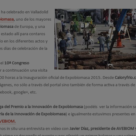
e ha celebrado en Valladolid
biomasa
,
uno de los mayores
biomasa
de Europa, y una
stado allí para contaros
o en los diferentes actos y
s días de celebración de la
del
10ª Congreso
 a continuación una visita
 12:00 horas a la Inauguración oficial de Expobiomasa 2015. Desde
Caloryfrio.
ágenes, no sólo a través del portal sino también de forma activa a través de
cebook, google+, etc.
ga del Premio a la Innovación de Expobiomasa
(podéis ver la información s
ría de la Innovación de Expobiomasa
) e igualmente estuvimos presentes en 
VEBIOM.
os in situ una entrevista en video con
Javier Díaz, presidente de AVEBIOM y