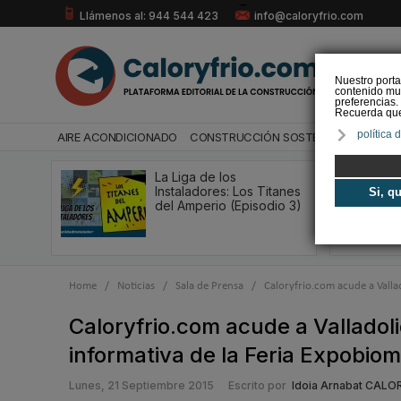
Llámenos al: 944 544 423
info@caloryfrio.com
Nuestro porta
contenido mul
preferencias.
Recuerda que 
política 
AIRE ACONDICIONADO
CONSTRUCCIÓN SOSTENIBLE
ENERGÍ
La Liga de los
Instaladores: Los Titanes
Si, q
del Amperio (Episodio 3)
Home
/
Noticias
/
Sala de Prensa
/
Caloryfrio.com acude a Valla
Caloryfrio.com acude a Valladol
informativa de la Feria Expobio
Lunes, 21 Septiembre 2015
Escrito por
Idoia Arnabat CALO