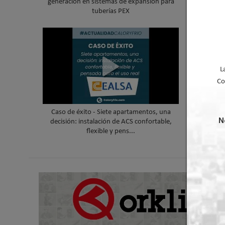
generación en sistemas de expansión para
cubierta 
tuberías PEX
L
Co
Caso de éxito - Siete apartamentos, una
Caso de é
N
decisión: instalación de ACS confortable,
humos d
flexible y pens...