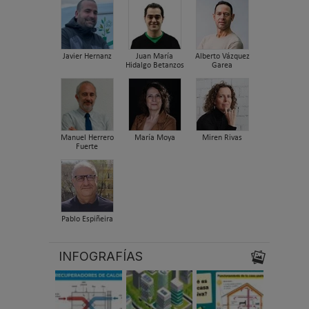
Javier Hernanz
Juan María
Alberto Vázquez
Hidalgo Betanzos
Garea
Manuel Herrero
María Moya
Miren Rivas
Fuerte
Pablo Espiñeira
INFOGRAFÍAS