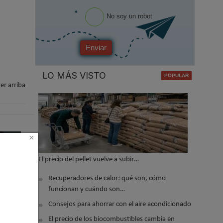
*
No soy un robot
Enviar
LO MÁS VISTO
er arriba
×
El precio del pellet vuelve a subir…
Recuperadores de calor: qué son, cómo
funcionan y cuándo son…
Consejos para ahorrar con el aire acondicionado
dora
El precio de los biocombustibles cambia en