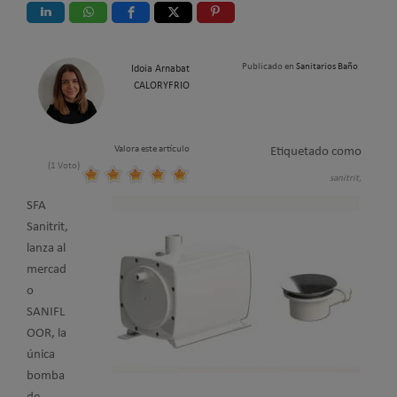
Publicado en
Sanitarios Baño
Idoia Arnabat
CALORYFRIO
Valora este artículo
Etiquetado como
(1 Voto)
sanitrit,
SFA
Sanitrit,
lanza al
mercad
o
SANIFL
OOR, la
única
bomba