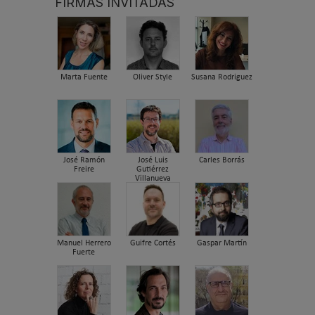
FIRMAS INVITADAS
Marta Fuente
Oliver Style
Susana Rodriguez
José Ramón
José Luis
Carles Borrás
Freire
Gutiérrez
Villanueva
Manuel Herrero
Guifre Cortés
Gaspar Martín
Fuerte