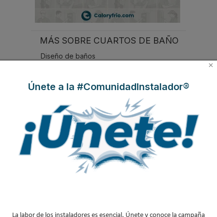
MÁS SOBRE CUARTOS DE BAÑO
Diseño de baños
×
Duchas
Únete a la #ComunidadInstalador®
Lavabos
Instaladores fontaneros
NOTICIAS DESTACADAS
Suscríbete a
nuestros boletines
Y RECIBE EN TU EMAIL TODA LA
ACTUALIDAD DEL SECTOR
La labor de los instaladores es esencial. Únete y conoce la campaña