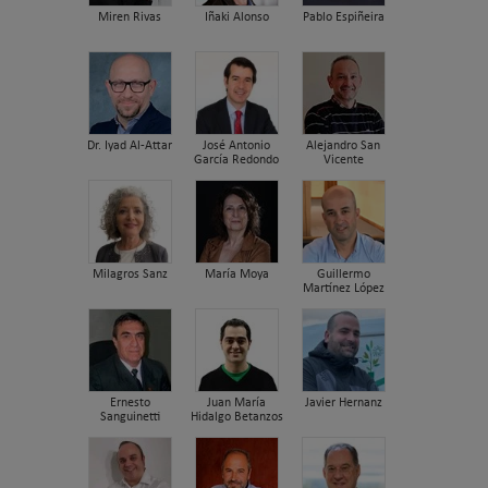
Miren Rivas
Iñaki Alonso
Pablo Espiñeira
Dr. Iyad Al-Attar
José Antonio
Alejandro San
García Redondo
Vicente
Milagros Sanz
María Moya
Guillermo
Martínez López
Ernesto
Juan María
Javier Hernanz
Sanguinetti
Hidalgo Betanzos