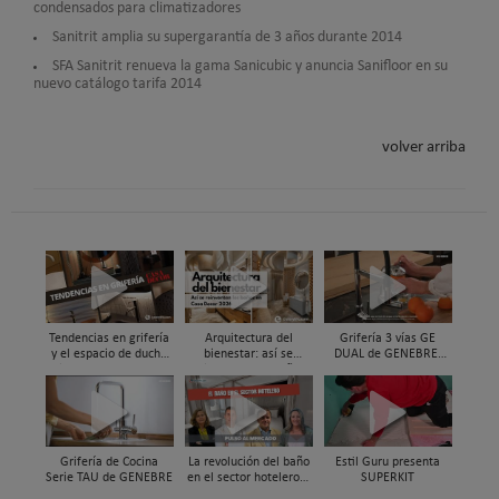
condensados para climatizadores
Sanitrit amplia su supergarantía de 3 años durante 2014
SFA Sanitrit renueva la gama Sanicubic y anuncia Sanifloor en su
nuevo catálogo tarifa 2014
volver arriba
Tendencias en grifería
Arquitectura del
Grifería 3 vías GE
y el espacio de ducha
bienestar: así se
DUAL de GENEBRE,
vistas en Casa Decor
reinventan los baños
compatible con
2026
en Casa Decor 2026
sistemas de filtrado de
agua y ósmosis
Grifería de Cocina
La revolución del baño
Estil Guru presenta
Serie TAU de GENEBRE
en el sector hotelero |
SUPERKIT
Pulso al Mercado