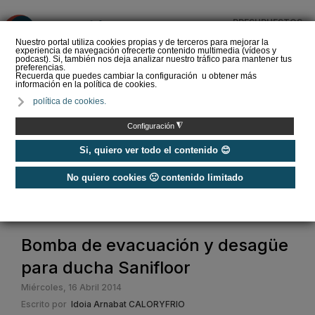
PRESUPUESTOS
❌
Nuestro portal utiliza cookies propias y de terceros para mejorar la
experiencia de navegación ofrecerte contenido multimedia (vídeos y
podcast). Si, también nos deja analizar nuestro tráfico para mantener tus
preferencias.
Recuerda que puedes cambiar la configuración u obtener más
información en la política de cookies.
EasySTH de Standard
política de cookies.
Hidráulica: nueva
generación en sistemas
◮
Configuración
de expansión para t…
Si, quiero ver todo el contenido 😊
No quiero cookies 🙁 contenido limitado
Home
/
Baño y agua
/
Sanitarios y baño
/
Bomba de evacuación y desagüe para ducha Sanifloor
Bomba de evacuación y desagüe
para ducha Sanifloor
Miércoles, 16 Abril 2014
Escrito por
Idoia Arnabat CALORYFRIO