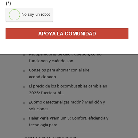
(*)
No soy un robot
APOYA LA COMUNIDAD
El precio del pellet vuelve a subir…
Recuperadores de calor: qué son, cómo
funcionan y cuándo son…
Consejos para ahorrar con el aire
acondicionado
El precio de los biocombustibles cambia en
2026: fuerte subi…
¿Cómo detectar el gas radón? Medición y
soluciones
Haier Perla Premium S: Confort, eficiencia y
tecnología para…