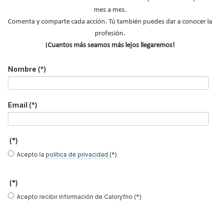
Nombre
*
mes a mes.
Comenta y comparte cada acción. Tú también puedes dar a conocer la
Apellidos
profesión.
Email
*
¡Cuantos más seamos más lejos llegaremos!
Ocupación
*
Nombre
(*)
*
Acepto la
política de privacidad
.
Email
(*)
*
No soy un robot
(*)
Acepto la
política de privacidad
(*)
Enviar
(*)
LO MÁS VISTO
Acepto recibir información de Caloryfrio (*)