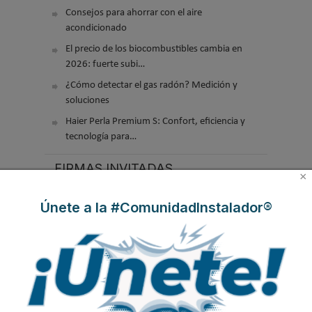
Consejos para ahorrar con el aire
acondicionado
El precio de los biocombustibles cambia en
2026: fuerte subi…
¿Cómo detectar el gas radón? Medición y
soluciones
Haier Perla Premium S: Confort, eficiencia y
tecnología para…
FIRMAS INVITADAS
×
Únete a la #ComunidadInstalador®
José Luis
Manuel Herrero
Ernesto
Gutiérrez
Fuerte
Sanguinetti
Villanueva