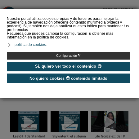
PRESUPUESTOS
❌
Nuestro portal utiliza cookies propias y de terceros para mejorar la
experiencia de navegación ofrecerte contenido multimedia (vídeos y
podcast). Si, también nos deja analizar nuestro tráfico para mantener tus
preferencias.
Recuerda que puedes cambiar la configuración u obtener más
información en la política de cookies.
La Liga de los
política de cookies.
Instaladores: Los Titanes
del Amperio (Episodio 3)
◮
Configuración
Si, quiero ver todo el contenido 😊
No quiero cookies 🙁 contenido limitado
Home
EasySTH de Standard
Skywater®: el sistema
Lilu González: de FP