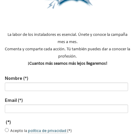
Iñaki Alonso
Milagros Sanz
Oliver Style
La labor de los instaladores es esencial. Únete y conoce la campaña
Pablo Espiñeira
María Moya
Marta Fuente
mes a mes.
Comenta y comparte cada acción. Tú también puedes dar a conocer la
profesión.
¡Cuantos más seamos más lejos llegaremos!
Javier Hernanz
José Antonio
José Ramón
Nombre
(*)
García Redondo
Freire
Email
(*)
Rafael Bravo
Miren Rivas
Gaspar Martín
Antolín
(*)
Acepto la
política de privacidad
(*)