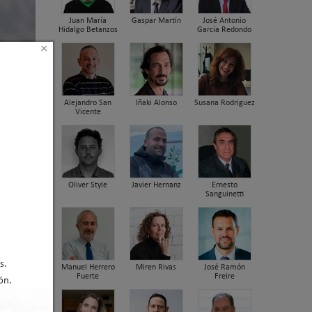
Juan María
Gaspar Martín
José Antonio
Hidalgo Betanzos
García Redondo
×
Alejandro San
Iñaki Alonso
Susana Rodriguez
Vicente
Oliver Style
Javier Hernanz
Ernesto
Sanguinetti
s.
Manuel Herrero
Miren Rivas
José Ramón
Fuerte
Freire
ón.