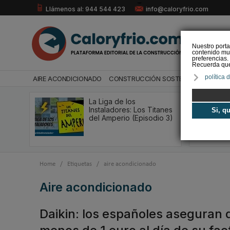
Llámenos al: 944 544 423
info@caloryfrio.com
Nuestro porta
contenido mul
preferencias.
Recuerda que 
política 
AIRE ACONDICIONADO
CONSTRUCCIÓN SOSTENIBLE
ENERGÍ
La Liga de los
Instaladores: Los Titanes
Si, q
del Amperio (Episodio 3)
Home
/
Etiquetas
/
aire acondicionado
aire acondicionado
Daikin: los españoles aseguran 