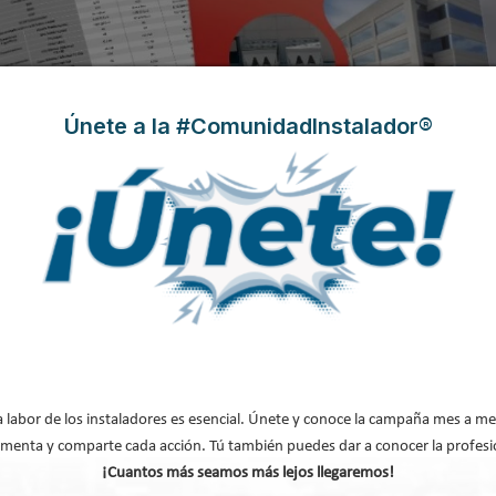
Únete a la #ComunidadInstalador®
a labor de los instaladores es esencial. Únete y conoce la campaña mes a me
ogía de LG que combate la alergia esta
menta y comparte cada acción. Tú también puedes dar a conocer la profesi
¡Cuantos más seamos más lejos llegaremos!