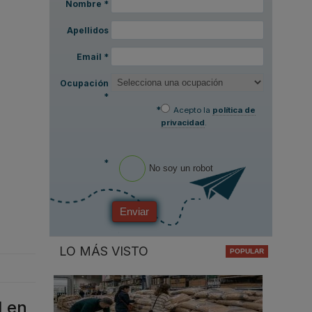
Nombre
*
Apellidos
Email
*
Ocupación
*
*
Acepto la
política de
privacidad
.
*
No soy un robot
Enviar
LO MÁS VISTO
1 en