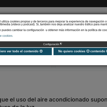
l utiliza cookies propias y de terceros para mejorar la experiencia de navegación o
timedia (vídeos y podcast). Si, también nos deja analizar nuestro tráfico para mant
puedes cambiar la configuración u obtener más información en la política de coo
de cookies.
AS RENOVABLES
CALEFACCIÓN
REFRIGERACIÓN
EFICIENCIA ENERGÉTI
◮
Configuración
Universo Aniversario - Un
Verifactu en
año, muchos momentos
climatización: 
uiero ver todo el contenido 😊
No quiero cookies 🙁 contenido 
exigir la ley a t
programa de g
que el uso del aire acondicionado supo