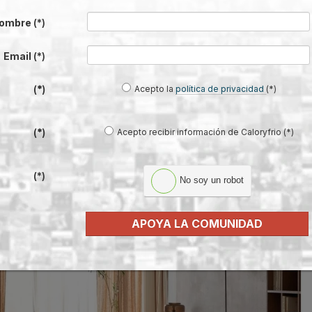
ombre
(*)
en en España
(según datos de la SEAIC) y una primavera con niveles elevado
Email
(*)
LG
ofrece soluciones de climatización avanzadas diseñadas para transformar
de filtración de vanguardia con eficiencia energética y durabilidad.
Acepto la
política de privacidad
(*)
(*)
Acepto recibir información de Caloryfrio (*)
(*)
(*)
No soy un robot
APOYA LA COMUNIDAD