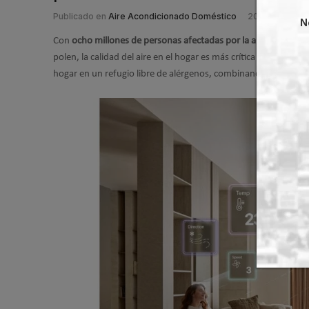
Publicado en
Aire Acondicionado Doméstico
20 May 2026
N
Con
ocho millones de personas afectadas por la alergia al pol
polen, la calidad del aire en el hogar es más crítica que nunca.
hogar en un refugio libre de alérgenos, combinando tecnología 