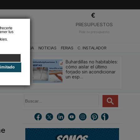
❌
PRESUPUESTOS
frecerte
ener tus
Pide tu presupuesto
kies.
CA
BAÑO Y AGUA
NOTICIAS
FERIAS
C. INSTALADOR
Buhardillas no habitables:
qué le va a
cómo aislar el último
limitado
u
forjado sin acondicionar
estión y…
un esp…
B
u
s
c
a
r
ne
.
.