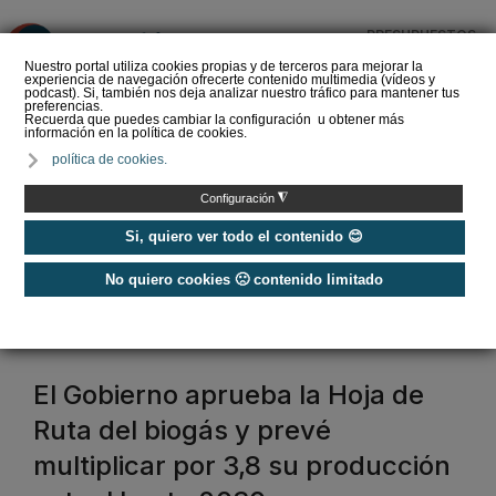
PRESUPUESTOS
❌
Nuestro portal utiliza cookies propias y de terceros para mejorar la
experiencia de navegación ofrecerte contenido multimedia (vídeos y
podcast). Si, también nos deja analizar nuestro tráfico para mantener tus
preferencias.
Recuerda que puedes cambiar la configuración u obtener más
información en la política de cookies.
La Liga de los
política de cookies.
Instaladores: Los Titanes
del Amperio (Episodio 3)
◮
Configuración
Si, quiero ver todo el contenido 😊
No quiero cookies 🙁 contenido limitado
Home
/
Etiquetas
/
biocombustibles
biocombustibles
El Gobierno aprueba la Hoja de
Ruta del biogás y prevé
multiplicar por 3,8 su producción