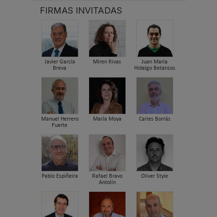
FIRMAS INVITADAS
Javier García
Miren Rivas
Juan María
Breva
Hidalgo Betanzos
Manuel Herrero
María Moya
Carles Borrás
Fuerte
Pablo Espiñeira
Rafael Bravo
Oliver Style
Antolín