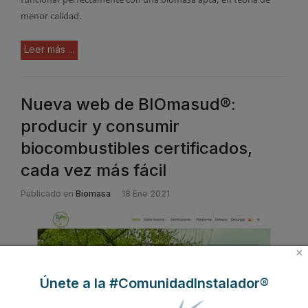
funcionar perfectamente con una biomasa apta, en teoría de
menor calidad.
Leer más ...
Nueva web de BIOmasud®:
producir y consumir
biocombustibles certificados,
cada vez más fácil
Publicado en
Biomasa
18 Ene 2021
×
Únete a la #ComunidadInstalador®