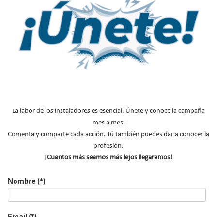
El sistema de certificación BIOmasud®
, que en 2021 cumplirá 7
años,
garantiza al consumidor final que el producto que adquiere
se ha producido conforme a unos parámetros mínimos de
calidad y sostenibilidad
. El usuario que compra BIOmasud® está
protegido, además, por un sistema de quejas que el
La labor de los instaladores es esencial. Únete y conoce la campaña
suministrador debe facilitarle para que puede consignar las
mes a mes.
incidencias. Se estrena web, con la que se mejora el acceso a la
Comenta y comparte cada acción. Tú también puedes dar a conocer la
información a las empresas productoras y suministradoras de
profesión.
biocombustibles
, así como a los usuarios finales.
¡Cuantos más seamos más lejos llegaremos!
Por otra parte, para garantizar que el producto que llega al
Nombre
(*)
consumidor es el mismo que se ha producido se ha establecido
una plataforma de trazabilidad.
Email
(*)