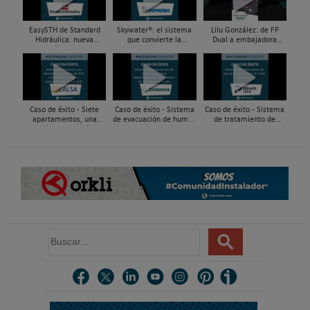
EasySTH de Standard
Skywater®: el sistema
Lilu González: de FP
Hidráulica: nueva
que convierte la
Dual a embajadora
generación en sistemas
cubierta en una
#ComunidadInstalador®
de expansión para
infraestructura activa de
| Mecatrónica Industrial
tuberías PEX
gestión del agua...
Caso de éxito - Siete
Caso de éxito - Sistema
Caso de éxito - Sistema
apartamentos, una
de evacuación de humos
de tratamiento de
decisión: instalación de
de grupos electrógenos
aguas residuales en un
ACS confortable, flexible
en una fábrica de vidrios
hotel de Málaga
y pens...
e...
B
u
s
c
a
r