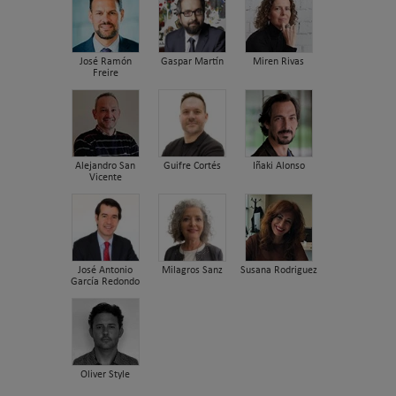
José Ramón
Gaspar Martín
Miren Rivas
Freire
Alejandro San
Guifre Cortés
Iñaki Alonso
Vicente
José Antonio
Milagros Sanz
Susana Rodriguez
García Redondo
Oliver Style