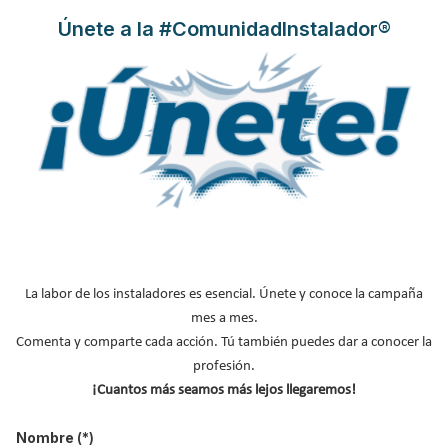
Únete a la #ComunidadInstalador®
Panasonic ofrece soluciones de
gama doméstica que cumplen
con la nueva directiva europea,
en vigor en 2013
Publicado en
Hemeroteca Aire Acondicionado
31 Dic 2012
La labor de los instaladores es esencial. Únete y conoce la campaña
mes a mes.
Comenta y comparte cada acción. Tú también puedes dar a conocer la
profesión.
¡Cuantos más seamos más lejos llegaremos!
Nombre
(*)