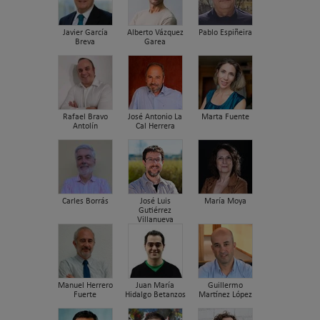
Javier García
Alberto Vázquez
Pablo Espiñeira
Breva
Garea
Rafael Bravo
José Antonio La
Marta Fuente
Antolín
Cal Herrera
Carles Borrás
José Luis
María Moya
Gutiérrez
Villanueva
Manuel Herrero
Juan María
Guillermo
Fuerte
Hidalgo Betanzos
Martínez López