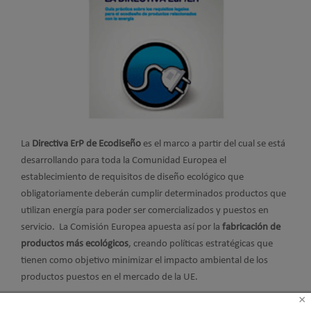
La
Directiva ErP de Ecodiseño
es el marco a partir del cual se está
desarrollando para toda la Comunidad Europea el
establecimiento de requisitos de diseño ecológico que
obligatoriamente deberán cumplir determinados productos que
utilizan energía para poder ser comercializados y puestos en
servicio. La Comisión Europea apuesta así por la
fabricación de
productos más ecológicos
, creando políticas estratégicas que
tienen como objetivo minimizar el impacto ambiental de los
productos puestos en el mercado de la UE.
×
Leer más ...