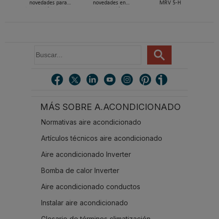
novedades para
novedades en
MRV 5-H
integración de aire
climatización y
acondicionado y
refrigeración en Feria
aerotermia Intesis en
C&R 2025
C&R 2025
B
u
s
c
a
r
MÁS SOBRE A.ACONDICIONADO
.
.
Normativas aire acondicionado
.
Artículos técnicos aire acondicionado
Aire acondicionado Inverter
Bomba de calor Inverter
Aire acondicionado conductos
Instalar aire acondicionado
Glosario de términos climatización