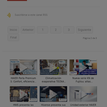
Suscribirse a este canal RSS
Inicio
Anterior
1
2
3
Siguiente
Final
Página 2 de 3
HAIER Perla Premium
Climatización
Nueva serie KN de
S: Confort, eficiencia y
evaporativa TECNA,
Fujitsu: altas
cuidado del aire en el
alternativa sostenible
prestaciones y elevada
hogar
para enfriar naves
eficiencia
industriales
HMS presenta las
Hisense presenta sus
Unidad exterior HAIER