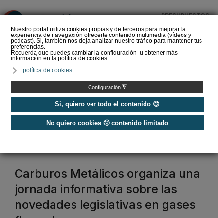
PRESUPUESTOS
❌
Nuestro portal utiliza cookies propias y de terceros para mejorar la
experiencia de navegación ofrecerte contenido multimedia (vídeos y
podcast). Si, también nos deja analizar nuestro tráfico para mantener tus
preferencias.
Recuerda que puedes cambiar la configuración u obtener más
información en la política de cookies.
Eurofred propone
política de cookies.
la nueva serie KN de
Fujitsu como un equipo
◮
Configuración
de altas prestacion…
Si, quiero ver todo el contenido 😊
No quiero cookies 🙁 contenido limitado
Home
/
Normativas aire acondicionado
normativa aire acondicionado
Carburos Metálicos organiza una
jornada informativa sobre las
novedades legislativas en gases