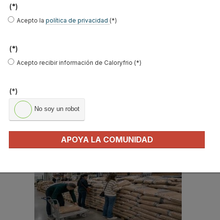
(*)
Ocupación
*
Acepto la
política de privacidad
(*)
*
Acepto la
política de privacidad
.
(*)
Acepto recibir información de Caloryfrio (*)
*
No soy un robot
(*)
No soy un robot
Enviar
APOYA LA COMUNIDAD
LO MÁS VISTO