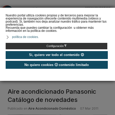
PRESUPUESTOS
❌
Nuestro portal utiliza cookies propias y de terceros para mejorar la
experiencia de navegación ofrecerte contenido multimedia (vídeos y
podcast). Si, también nos deja analizar nuestro tráfico para mantener tus
preferencias.
Recuerda que puedes cambiar la configuración u obtener más
información en la política de cookies.
La Liga de los
política de cookies.
Instaladores: Los Titanes
del Amperio (Episodio 3)
◮
Configuración
Si, quiero ver todo el contenido 😊
No quiero cookies 🙁 contenido limitado
Home
/
Etiquetas
/
panasonic
panasonic
Aire acondicionado Panasonic
Catálogo de novedades
Publicado en
Aire Acondicionado Doméstico
07 Mar 2011