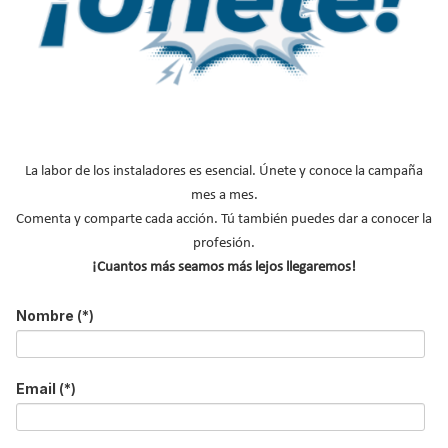
NOTICIAS DESTACADAS
La labor de los instaladores es esencial. Únete y conoce la campaña
mes a mes.
Suscríbete a
Comenta y comparte cada acción. Tú también puedes dar a conocer la
nuestros boletines
profesión.
¡Cuantos más seamos más lejos llegaremos!
Y RECIBE EN TU EMAIL TODA LA
ACTUALIDAD DEL SECTOR
Nombre
(*)
Nombre
*
Email
(*)
Apellidos
Email
*