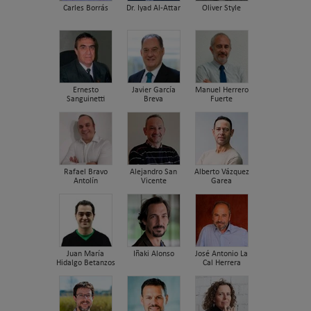
Carles Borrás
Dr. Iyad Al-Attar
Oliver Style
Ernesto
Javier García
Manuel Herrero
Sanguinetti
Breva
Fuerte
Rafael Bravo
Alejandro San
Alberto Vázquez
Antolín
Vicente
Garea
Juan María
Iñaki Alonso
José Antonio La
Hidalgo Betanzos
Cal Herrera