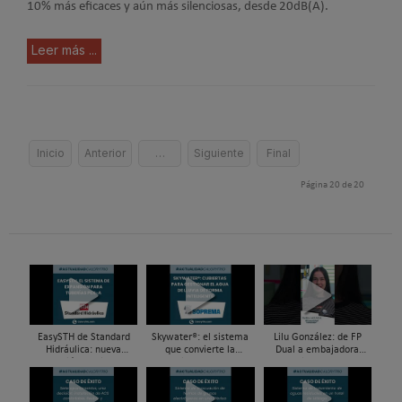
10% más eficaces y aún más silenciosas, desde 20dB(A).
Leer más ...
Inicio
Anterior
…
Siguiente
Final
Página 20 de 20
EasySTH de Standard
Skywater®: el sistema
Lilu González: de FP
Hidráulica: nueva
que convierte la
Dual a embajadora
generación en sistemas
cubierta en una
#ComunidadInstalador®
de expansión para
infraestructura activa de
| Mecatrónica Industrial
tuberías PEX
gestión del agua...