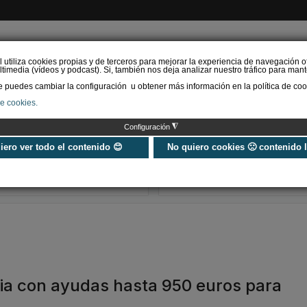
l utiliza cookies propias y de terceros para mejorar la experiencia de navegación o
timedia (vídeos y podcast). Si, también nos deja analizar nuestro tráfico para mant
puedes cambiar la configuración u obtener más información en la política de coo
de cookies.
AS RENOVABLES
CALEFACCIÓN
REFRIGERACIÓN
EFICIENCIA ENERGÉTI
◮
Configuración
Universo Aniversario - Un
Verifactu en
año, muchos momentos
climatización: 
uiero ver todo el contenido 😊
No quiero cookies 🙁 contenido 
exigir la ley a t
programa de g
ia con ayudas hasta 950 euros para