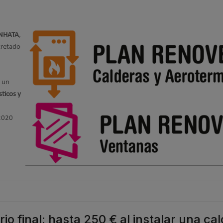
ENHATA
,
cretado
a un
ticos y
2020
o final: hasta 250 € al instalar una ca