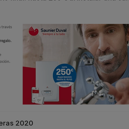
 través
regalo.
e
moción.
eras 2020