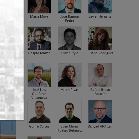
María Moya
José Ramón
Javier Hernanz
Freire
 de
Gaspar Martín
Oliver Style
Susana Rodriguez
José Luis
Miren Rivas
Rafael Bravo
Gutiérrez
Antolín
Villanueva
Guifre Cortés
Juan María
Dr. Iyad Al-Attar
Hidalgo Betanzos