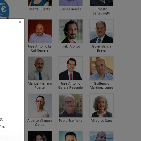
Marta Fuente
Carles Borrás
Ernesto
Sanguinetti
×
José Antonio La
Iñaki Alonso
Javier García
Cal Herrera
Breva
Manuel Herrero
José Antonio
Guillermo
Fuerte
García Redondo
Martínez López
s.
Alberto Vázquez
Pablo Espiñeira
Milagros Sanz
Garea
ón.