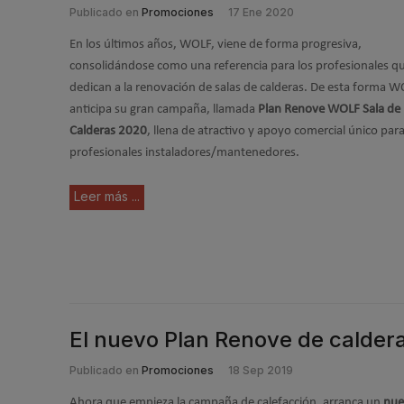
Publicado en
Promociones
17 Ene 2020
En los últimos años, WOLF, viene de forma progresiva,
consolidándose como una referencia para los profesionales q
dedican a la renovación de salas de calderas. De esta forma 
anticipa su gran campaña, llamada
Plan Renove WOLF Sala de
Calderas 2020
, llena de atractivo y apoyo comercial único par
profesionales instaladores/mantenedores.
Leer más ...
El nuevo Plan Renove de caldera
Publicado en
Promociones
18 Sep 2019
Ahora que empieza la campaña de calefacción, arranca un
nue