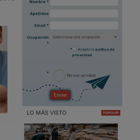
Nombre
*
Apellidos
Email
*
Ocupación
*
*
Acepto la
política de
privacidad
.
*
No soy un robot
Enviar
LO MÁS VISTO