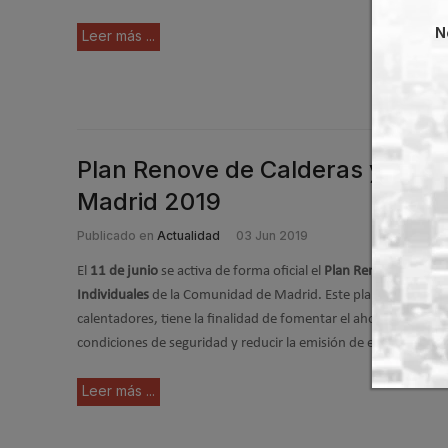
N
Leer más ...
Plan Renove de Calderas y Cale
Madrid 2019
Publicado en
Actualidad
03 Jun 2019
El
11 de junio
se activa de forma oficial el
Plan Renove de Cald
Individuales
de la Comunidad de Madrid. Este plan de ayudas a
calentadores, tiene la finalidad de fomentar el ahorro energét
condiciones de seguridad y reducir la emisión de elementos.
Leer más ...