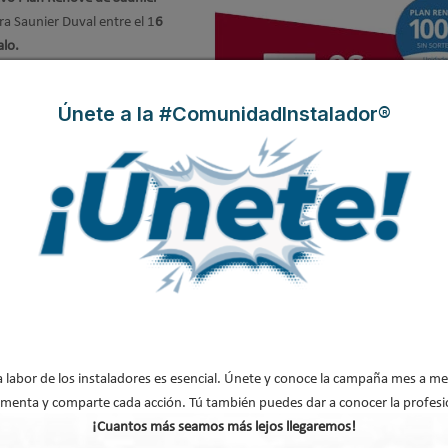
era Saunier Duval entre el 1
6
alo.
Únete a la #ComunidadInstalador®
alderas y calentadores individuales
madrileños
us calderas y calentadores
a labor de los instaladores es esencial. Únete y conoce la campaña mes a me
Comunidad de Madrid
a
menta y comparte cada acción. Tú también puedes dar a conocer la profesi
ión de Empresas del Sector
¡Cuantos más seamos más lejos llegaremos!
Calderas Madrid
.