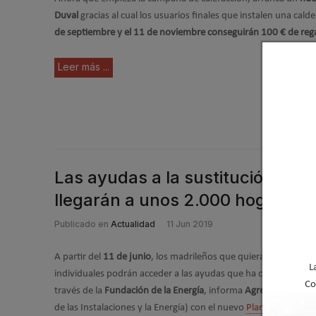
Duval
gracias al cual los usuarios finales que instalen una cald
de septiembre y el 11 de noviembre conseguirán 100 € de reg
Leer más ...
Las ayudas a la sustitución de c
llegarán a unos 2.000 hogares 
Publicado en
Actualidad
11 Jun 2019
A partir del
11 de junio
, los madrileños que quieran sustituir s
L
individuales podrán acceder a las ayudas que ha convocado la
Co
través de la
Fundación de la Energía
, informa
Agremia
(Asociac
de las Instalaciones y la Energía) con el nuevo
Plan Renove de 