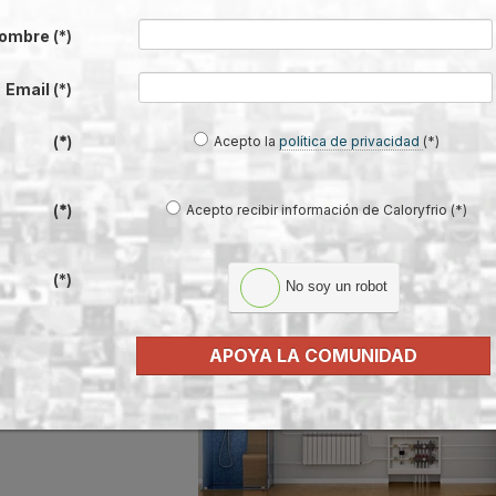
ombre
(*)
Email
(*)
Acepto la
política de privacidad
(*)
(*)
ntadores Individuales de la Comunidad
Acepto recibir información de Caloryfrio (*)
(*)
(*)
No soy un robot
eras y Calentadores
l cambio de calderas y
APOYA LA COMUNIDAD
ico y económico, mejorar las