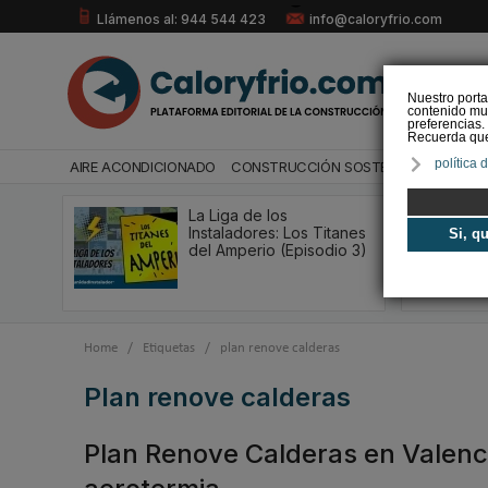
Llámenos al: 944 544 423
info@caloryfrio.com
Nuestro porta
contenido mul
preferencias.
Recuerda que 
política 
AIRE ACONDICIONADO
CONSTRUCCIÓN SOSTENIBLE
ENERGÍ
La Liga de los
Instaladores: Los Titanes
Si, q
del Amperio (Episodio 3)
Home
/
Etiquetas
/
plan renove calderas
plan renove calderas
Plan Renove Calderas en Valenc