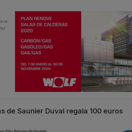
ue se
WOLF
a
s de Saunier Duval regala 100 euros
vo Plan Renove de Saunier