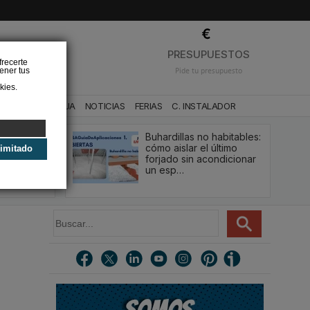
❌
PRESUPUESTOS
frecerte
ener tus
Pide tu presupuesto
kies.
CA
BAÑO Y AGUA
NOTICIAS
FERIAS
C. INSTALADOR
Buhardillas no habitables:
qué le va a
cómo aislar el último
limitado
u
forjado sin acondicionar
estión y…
un esp…
B
u
s
c
a
r
.
.