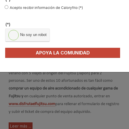
Acepto recibir información de Caloryfrio (*)
(*)
No soy un robot
APOYA LA COMUNIDAD
Fujitsu Aire Acondicionado
, empresa japonesa distribuida en
exclusiva por Eurofred, premia todas las compras realizadas este
verano con 5 viajes al origen del Fujitsu (Japón) para 2
personas.
Ser uno de estos 10 afortunados es tan fácil como
comprar un equipo de aire acondicionado de cualquier gama de
Fujitsu y
en cualquier punto de venta autorizado, entrar en
www.disfrutaelfujitsu.com
para rellenar el formulario de registro
y subir el ticket de compra del equipo adquirido.
Leer más ...