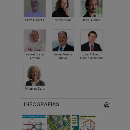
Carles Borrás
Miren Rivas
Iñaki Alonso
Rafael Bravo
Javier García
José Antonio
Antolín
Breva
García Redondo
Milagros Sanz
INFOGRAFÍAS