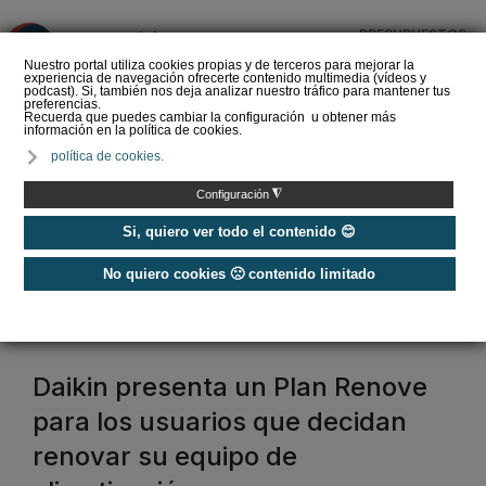
PRESUPUESTOS
❌
Nuestro portal utiliza cookies propias y de terceros para mejorar la
experiencia de navegación ofrecerte contenido multimedia (vídeos y
podcast). Si, también nos deja analizar nuestro tráfico para mantener tus
preferencias.
Recuerda que puedes cambiar la configuración u obtener más
información en la política de cookies.
La Liga de los
política de cookies.
Instaladores: Los Titanes
del Amperio (Episodio 3)
◮
Configuración
Si, quiero ver todo el contenido 😊
No quiero cookies 🙁 contenido limitado
Home
/
Promociones aire acondicionado
promoción aire acondicionado
Daikin presenta un Plan Renove
para los usuarios que decidan
renovar su equipo de