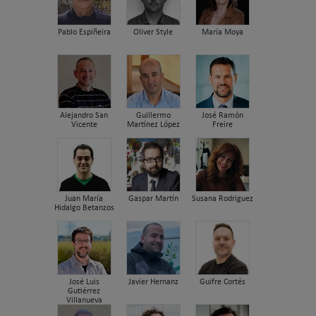
Pablo Espiñeira
Oliver Style
María Moya
Alejandro San
Guillermo
José Ramón
Vicente
Martínez López
Freire
Juan María
Gaspar Martín
Susana Rodriguez
Hidalgo Betanzos
José Luis
Javier Hernanz
Guifre Cortés
Gutiérrez
Villanueva