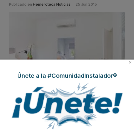
Publicado en
Hemeroteca Noticias
25 Jun 2015
×
Únete a la #ComunidadInstalador®
Daikin
pone en marcha su nueva promoción
“Renuévate con
Daikin”
para poder disfrutar este verano de un ambiente
confortable en el hogar, adquiriendo un sistema de climatización
eficiente y de última tecnología.
Esta campañaofrece un
reembolso de 60€ si decides cambiar de “aires”
del 1 de julio al
31 de agosto de 2015 al comprar un equipo Daikin modelo RX-K