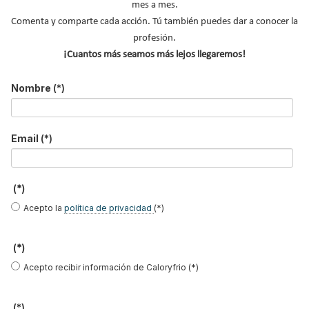
mes a mes.
conexión a Internet
, permite la centralización del control de los
Comenta y comparte cada acción. Tú también puedes dar a conocer la
diferentes sistemas de climatización instalados para que las
profesión.
empresas usuarias puedan conocer el detalle de cómo están
¡Cuantos más seamos más lejos llegaremos!
funcionando los equipos desde cualquier lugar del mundo las 24
horas del día, 365 días del año.
Nombre
(*)
Leer más ...
Email
(*)
Regulación Airzone en la
urbanización de lujo Varandas de
(*)
Moser en Estoril
Acepto la
política de privacidad
(*)
Publicado en
Hemeroteca Calefacción
26 Sep 2016
(*)
Acepto recibir información de Caloryfrio (*)
(*)