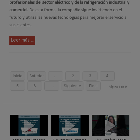
profesionales del sector eléctrico y de la refrigeración industrial y
comercial.
De esta forma, la compañía sigue invirtiendo en el
futuro y utiliza las nuevas tecnologías para mejorar el servicio a
sus clientes.
Leer más ...
Inicio
Anterior
…
2
3
4
5
6
…
Siguiente
Final
Página 4 de 9