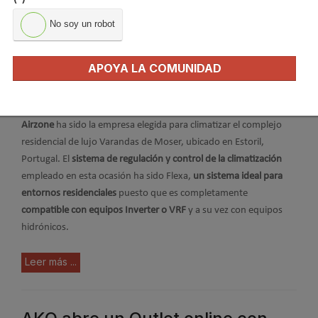
No soy un robot
APOYA LA COMUNIDAD
Airzone
ha sido la empresa elegida para climatizar el complejo
residencial de lujo Varandas de Moser, ubicado en Estoril,
Portugal. El
sistema de regulación y control de la climatización
empleado en esta ocasión ha sido Flexa,
un sistema ideal para
entornos residenciales
puesto que es completamente
compatible con equipos Inverter o VRF
y a su vez con equipos
hidrónicos.
Leer más ...