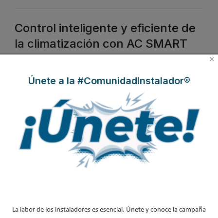
Control inteligente y eficiente de
la climatización con AC SMART
CLOUD de Panasonic
×
Publicado en
Hemeroteca Calefacción
29 Sep 2016
Únete a la #ComunidadInstalador®
La labor de los instaladores es esencial. Únete y conoce la campaña
El nuevo
AC Smart Cloud, un sistema de control remoto con