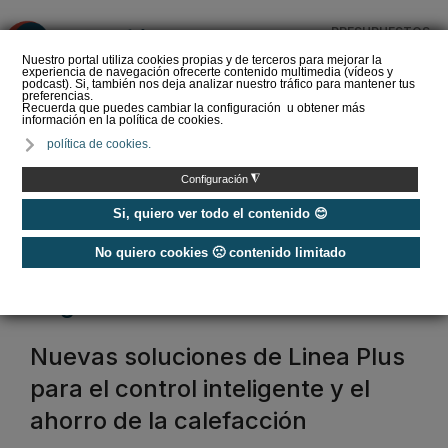
PRESUPUESTOS
❌
Nuestro portal utiliza cookies propias y de terceros para mejorar la
experiencia de navegación ofrecerte contenido multimedia (vídeos y
podcast). Si, también nos deja analizar nuestro tráfico para mantener tus
preferencias.
Recuerda que puedes cambiar la configuración u obtener más
información en la política de cookies.
La Liga de los
política de cookies.
Instaladores: Los Titanes
del Amperio (Episodio 3)
◮
Configuración
Si, quiero ver todo el contenido 😊
No quiero cookies 🙁 contenido limitado
Home
/
Etiquetas
/
regulación
regulación
Nuevas soluciones de Linea Plus
para el control inteligente y el
ahorro de la calefacción