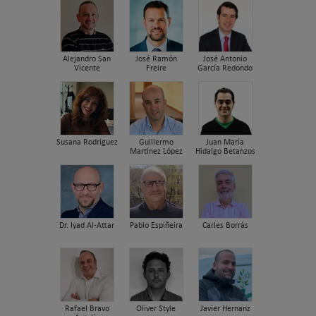
Alejandro San
José Ramón
José Antonio
Vicente
Freire
García Redondo
Susana Rodriguez
Guillermo
Juan María
Martínez López
Hidalgo Betanzos
Dr. Iyad Al-Attar
Pablo Espiñeira
Carles Borrás
Rafael Bravo
Oliver Style
Javier Hernanz