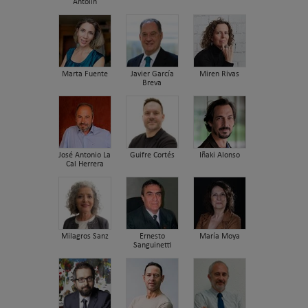
Antolín
Marta Fuente
Javier García
Miren Rivas
Breva
José Antonio La
Guifre Cortés
Iñaki Alonso
Cal Herrera
Milagros Sanz
Ernesto
María Moya
Sanguinetti