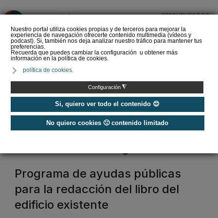
PRESUPUESTOS
❌
Nuestro portal utiliza cookies propias y de terceros para mejorar la
experiencia de navegación ofrecerte contenido multimedia (vídeos y
podcast). Si, también nos deja analizar nuestro tráfico para mantener tus
preferencias.
Recuerda que puedes cambiar la configuración u obtener más
información en la política de cookies.
La Liga de los
política de cookies.
Instaladores: Los Titanes
del Amperio (Episodio 3)
◮
Configuración
Si, quiero ver todo el contenido 😊
No quiero cookies 🙁 contenido limitado
Home
/
Etiquetas
/
rehabilitación energética
rehabilitación energética
Programa de ayudas públicas
para la redacción del libro del
edificio existente