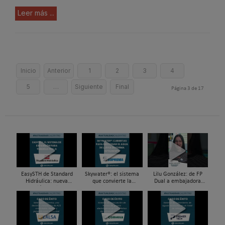
Leer más ...
Inicio
Anterior
1
2
3
4
5
…
Siguiente
Final
Página 3 de 17
EasySTH de Standard
Skywater®: el sistema
Lilu González: de FP
Hidráulica: nueva
que convierte la
Dual a embajadora
generación en sistemas
cubierta en una
#ComunidadInstalador®
de expansión para
infraestructura activa de
| Mecatrónica Industrial
tuberías PEX
gestión del agua...