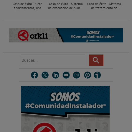
Caso de éxito - Siete
Caso de éxito - Sistema
Caso de éxito - Sistema
apartamentos, una
de evacuación de humos
de tratamiento de
decisión: instalación de
de grupos electrógenos
aguas residuales en un
ACS confortable, flexible
en una fábrica de vidrios
hotel de Málaga
y pens...
e...
B
u
s
c
a
r
.
.
.