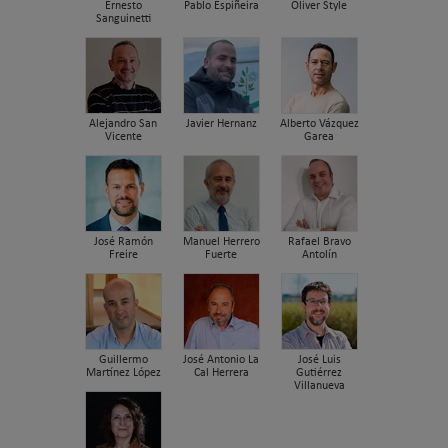
Ernesto
Pablo Espiñeira
Oliver Style
Sanguinetti
Alejandro San
Javier Hernanz
Alberto Vázquez
Vicente
Garea
José Ramón
Manuel Herrero
Rafael Bravo
Freire
Fuerte
Antolín
Guillermo
José Antonio La
José Luis
Martínez López
Cal Herrera
Gutiérrez
Villanueva