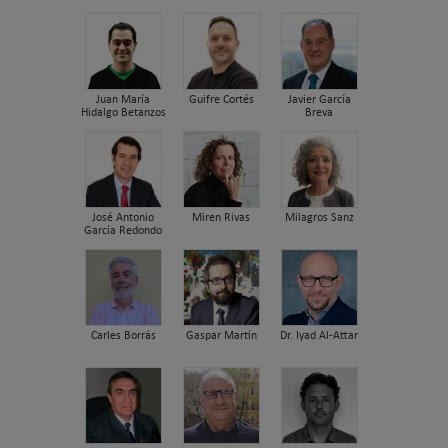
Juan María
Guifre Cortés
Javier García
Hidalgo Betanzos
Breva
José Antonio
Miren Rivas
Milagros Sanz
García Redondo
Carles Borrás
Gaspar Martín
Dr. Iyad Al-Attar