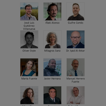
José Luis
Iñaki Alonso
Guifre Cortés
Gutiérrez
Villanueva
Oliver Style
Milagros Sanz
Dr. Iyad Al-Attar
Marta Fuente
Javier Hernanz
Manuel Herrero
Fuerte