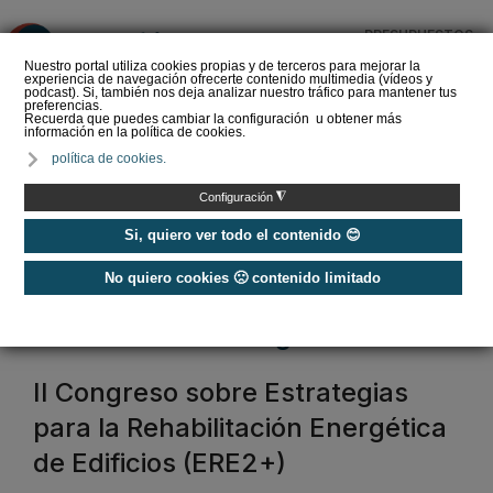
PRESUPUESTOS
❌
Nuestro portal utiliza cookies propias y de terceros para mejorar la
experiencia de navegación ofrecerte contenido multimedia (vídeos y
podcast). Si, también nos deja analizar nuestro tráfico para mantener tus
preferencias.
Recuerda que puedes cambiar la configuración u obtener más
información en la política de cookies.
La Liga de los
política de cookies.
Instaladores: Los Titanes
del Amperio (Episodio 3)
◮
Configuración
Si, quiero ver todo el contenido 😊
No quiero cookies 🙁 contenido limitado
Home
/
Etiquetas
/
rehabilitación energética
rehabilitación energética
II Congreso sobre Estrategias
para la Rehabilitación Energética
de Edificios (ERE2+)