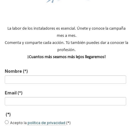
B
u
La labor de los instaladores es esencial. Únete y conoce la campaña
s
mes a mes.
c
Comenta y comparte cada acción. Tú también puedes dar a conocer la
a
r
profesión.
.
¡Cuantos más seamos más lejos llegaremos!
.
.
Nombre
(*)
Email
(*)
(*)
Acepto la
política de privacidad
(*)