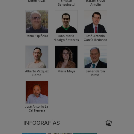
Miren Rivas
Ernesto
Rafael Bravo
Sanguinetti
Antolín
Pablo Espiñeira
Juan María
José Antonio
Hidalgo Betanzos
García Redondo
Alberto Vázquez
María Moya
Javier García
Garea
Breva
José Antonio La
Cal Herrera
INFOGRAFÍAS