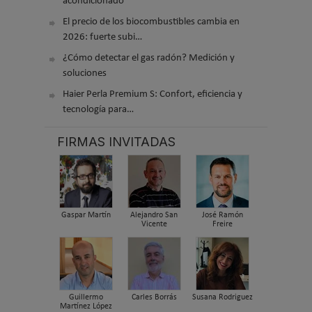
acondicionado
El precio de los biocombustibles cambia en
2026: fuerte subi…
¿Cómo detectar el gas radón? Medición y
soluciones
Haier Perla Premium S: Confort, eficiencia y
tecnología para…
FIRMAS INVITADAS
Gaspar Martín
Alejandro San
José Ramón
Vicente
Freire
Guillermo
Carles Borrás
Susana Rodriguez
Martínez López