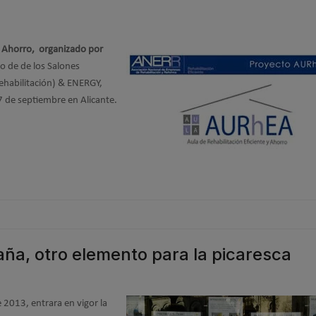
 y Ahorro, organizado por
o de de los Salones
ehabilitación) & ENERGY,
27 de septiembre en Alicante.
aña, otro elemento para la picaresca
 2013, entrara en vigor la