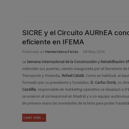
SICRE y el Circuito AURhEA conce
eficiente en IFEMA
Publicado en
Hemeroteca Ferias
08 May 2014
La
Semana Internacional de la Construcción y Rehabilitación Ef
miércoles sus puertas, siendo inaugurada por el Secretario de 
Transporte y Vivienda,
Rafael Catalá
. Como es habitual, el eq
formado por su presidente y fundador,
D. Carlos Doria
, su dir
Cazalilla
, responsable de márketing operativo se desplazó a IF
se unieron al corresponsal en Madrid y a un equipo audiovisua
de primera mano las novedades de la feria para poder trasladár
Leer más ...