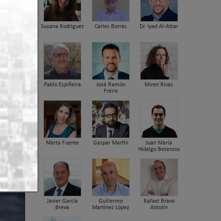
Susana Rodriguez
Carles Borrás
Dr. Iyad Al-Attar
Pablo Espiñeira
José Ramón
Miren Rivas
Freire
Marta Fuente
Gaspar Martín
Juan María
a III
Hidalgo Betanzos
Javier García
Guillermo
Rafael Bravo
Breva
Martínez López
Antolín