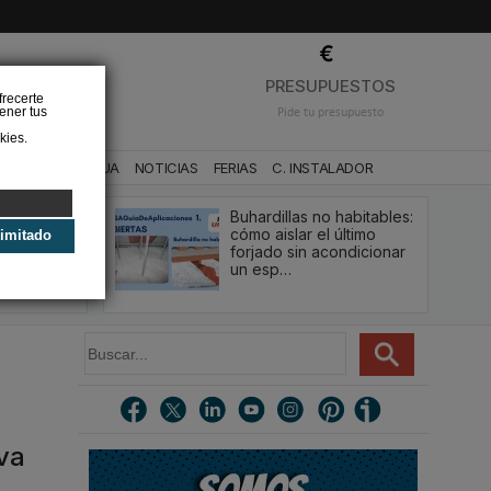
❌
PRESUPUESTOS
frecerte
ener tus
Pide tu presupuesto
kies.
CA
BAÑO Y AGUA
NOTICIAS
FERIAS
C. INSTALADOR
Buhardillas no habitables:
qué le va a
cómo aislar el último
limitado
u
forjado sin acondicionar
estión y…
un esp…
B
u
s
c
a
r
eva
.
.