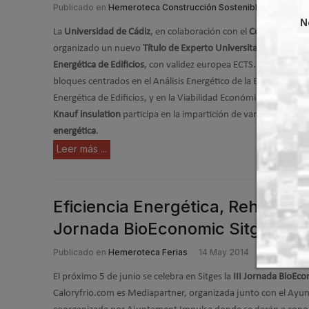
Publicado en
Hemeroteca Construcción Sostenible
28 May 
N
La
Universidad de Cádiz
, en colaboración con el
Colegio de Arq
organizado un nuevo
Título de Experto Universitario (TEU) en 
Energética de Edificios
, con validez europea ECTS. El curso, de 
bloques centrados en el Análisis Energético de la Edificación, e
Energética de Edificios, y en la Viabilidad Económica de la Inte
Knauf insulation
participa en la impartición de varios módulo
energética
.
Leer más ...
Eficiencia Energética, Rehabilita
Jornada BioEconomic Sitges
Publicado en
Hemeroteca Ferias
14 May 2014
El próximo 5 de junio se celebra en Sitges la
III Jornada BioEc
Caloryfrio.com es Mediapartner, organizada junto con el Ayun