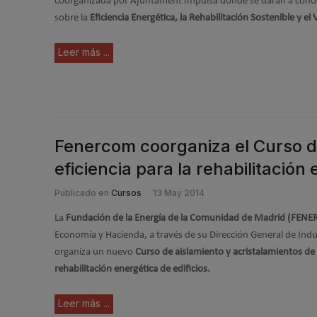
coorganizada por Ajuntament Impulsa donde se darán a conoc
sobre la
Eficiencia Energética, la Rehabilitación Sostenible y el 
Leer más ...
Fenercom coorganiza el Curso de
eficiencia para la rehabilitación 
Publicado en
Cursos
13 May 2014
La
Fundación de la Energía de la Comunidad de Madrid (FEN
Economía y Hacienda, a través de su Dirección General de Indu
organiza un nuevo
Curso de aislamiento y acristalamientos de a
rehabilitación energética de edificios.
Leer más ...