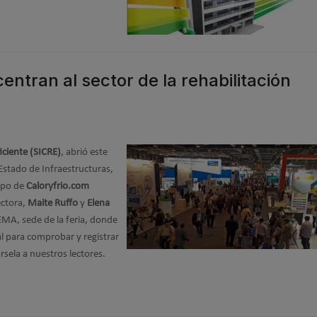
ntran al sector de la rehabilitación
iciente (SICRE)
, abrió este
Estado de Infraestructuras,
uipo de
Caloryfrio.com
ectora,
Maite Ruffo
y
Elena
EMA, sede de la feria, donde
l para comprobar y registrar
sela a nuestros lectores.