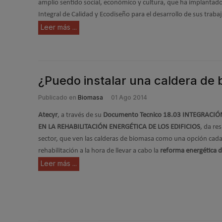
amplio sentido social, económico y cultura, que ha implantad
Integral de Calidad y Ecodiseño para el desarrollo de sus traba
Leer más ...
¿Puedo instalar una caldera de
Publicado en
Biomasa
01 Ago 2014
Atecyr
, a través de su
Documento Tecnico 18.03 INTEGRACI
EN LA REHABILITACIÓN ENERGÉTICA DE LOS EDIFICIOS
, da re
sector, que ven las calderas de biomasa como una opción cada
rehabilitación a la hora de llevar a cabo la
reforma energética de
Leer más ...