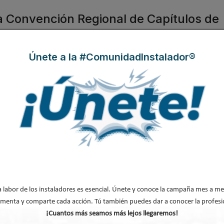
la Convención Regional de Capítulos de
Únete a la #ComunidadInstalador®
 en
Patrocinador Platino de la
arge) que se celebrará por
 Como Patrocinador Platino,
ntro de este foro tecnológico
 reúne a profesionales del
nidades para cualquier
s de nuestro entorno.
a labor de los instaladores es esencial. Únete y conoce la campaña mes a me
 en el nuevo título universitario de
menta y comparte cada acción. Tú también puedes dar a conocer la profesi
ética
¡Cuantos más seamos más lejos llegaremos!