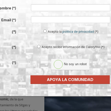
2014
ombre
(*)
uitectos de Cádiz,
ha
Auditoría y Rehabilitación
Email
(*)
500 horas, se divide en tres
l Proyecto de Rehabilitación
Acepto la
política de privacidad
(*)
(*)
rvención Energética en el que
s sobre
rehabilitación
Acepto recibir información de Caloryfrio (*)
(*)
(*)
No soy un robot
ción Sostenible y Vehículo Eléctrico en L
APOYA LA COMUNIDAD
onomic
, de la que
tamiento de Sitges y