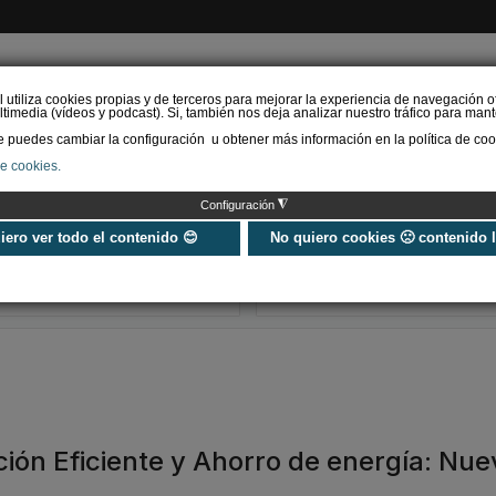
l utiliza cookies propias y de terceros para mejorar la experiencia de navegación o
timedia (vídeos y podcast). Si, también nos deja analizar nuestro tráfico para mant
puedes cambiar la configuración u obtener más información en la política de coo
de cookies.
AS RENOVABLES
CALEFACCIÓN
REFRIGERACIÓN
EFICIENCIA ENERGÉTI
◮
Configuración
Universo Aniversario - Un
Verifactu en
año, muchos momentos
climatización: 
uiero ver todo el contenido 😊
No quiero cookies 🙁 contenido 
exigir la ley a t
programa de g
ación Eficiente y Ahorro de energía: Nu