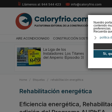
Llámenos al: 944 544 423
info@caloryfrio.com
Nuestro porta
contenido mul
preferencias.
Recuerda que 
política 
AIRE ACONDICIONADO
CONSTRUCCIÓN SOSTENIBLE
ENERGÍ
La Liga de los
Instaladores: Los Titanes
Si, q
del Amperio (Episodio 3)
Home
/
Etiquetas
/
rehabilitación energética
rehabilitación energética
Eficiencia energética, Rehabilit