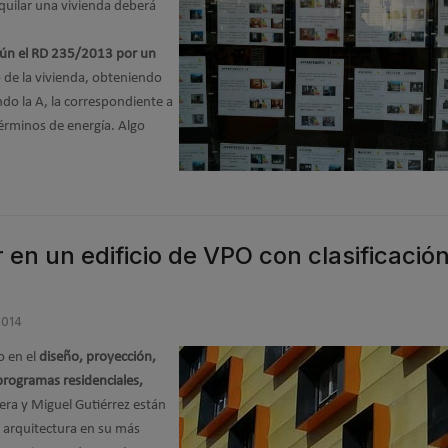
lquilar una vivienda deberá
ún el RD 235/2013 por un
co de la vivienda, obteniendo
ndo la A, la correspondiente a
 términos de energía. Algo
 en un edificio de VPO con clasificació
2014
o en el
diseño, proyección,
 programas residenciales,
era y Miguel Gutiérrez están
 arquitectura en su más