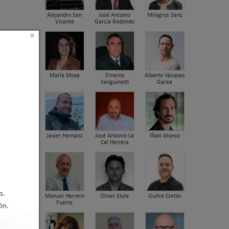
Alejandro San
José Antonio
Milagros Sanz
Vicente
García Redondo
×
María Moya
Ernesto
Alberto Vázquez
Sanguinetti
Garea
Javier Hernanz
José Antonio La
Iñaki Alonso
Cal Herrera
s.
Manuel Herrero
Oliver Style
Guifre Cortés
Fuerte
ón.