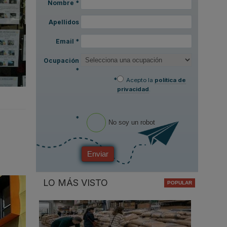
Nombre
*
Apellidos
Email
*
Ocupación
*
*
Acepto la
política de
privacidad
.
*
No soy un robot
n
Enviar
LO MÁS VISTO