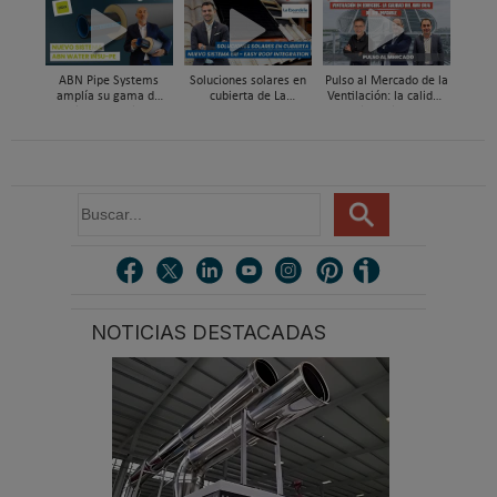
cubierta azul-verde
funcionar hasta en un
soporte al instalador
98% con energía solar
con Global Services
ABN Pipe Systems
Soluciones solares en
Pulso al Mercado de la
amplía su gama de
cubierta de La
Ventilación: la calidad
soluciones preaisladas
Escandella - Nuevo
del aire deja de ser
con el nuevo sistema
Sistema ERI, Easy Roof
invisible
ABN WATER INSU-PE
Integration
B
u
s
c
a
r
NOTICIAS DESTACADAS
.
.
.