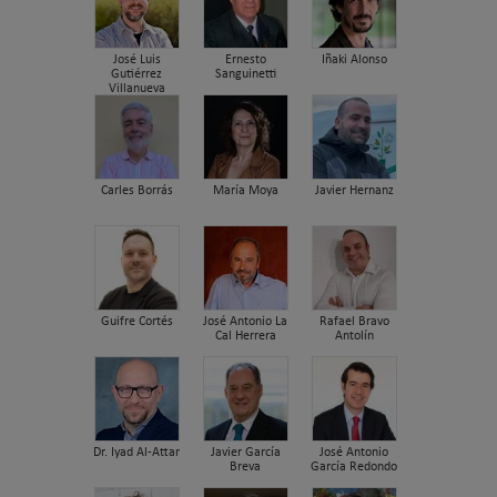
José Luis
Ernesto
Iñaki Alonso
Gutiérrez
Sanguinetti
Villanueva
Carles Borrás
María Moya
Javier Hernanz
Guifre Cortés
José Antonio La
Rafael Bravo
Cal Herrera
Antolín
Dr. Iyad Al-Attar
Javier García
José Antonio
Breva
García Redondo