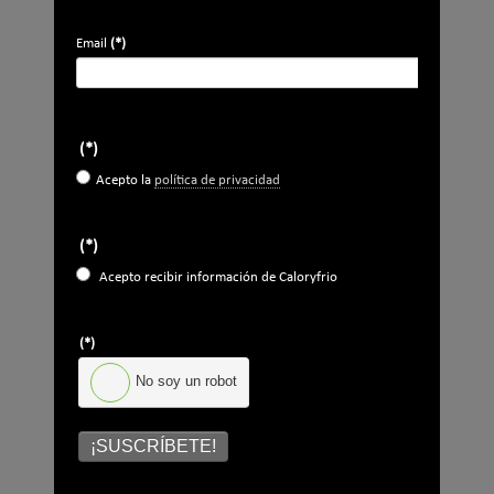
Email
*
Email
(*)
Ocupación
*
*
Acepto la
política de privacidad
.
(*)
Acepto la
política de privacidad
*
No soy un robot
(*)
Acepto recibir información de Caloryfrio
Enviar
(*)
LO MÁS VISTO
No soy un robot
¡SUSCRÍBETE!