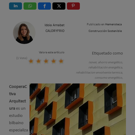
Publicado en
Hemeroteca
Idoia Arnabat
CALORYFRIO
Construcción Sostenible
Valora este artículo
Etiquetado como
(1 Voto)
isover,
ahorro energético,
rehabilitación energética,
rehabilitacion envolvente termica,
consumo energético,
CooperaC
tiva
Arquitect
ura
es un
estudio
bilbaíno
especializa