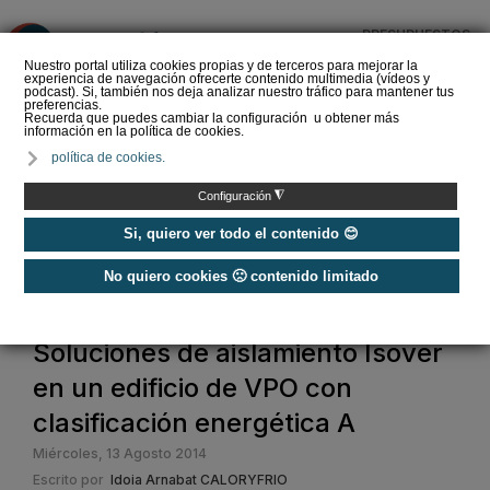
PRESUPUESTOS
❌
Nuestro portal utiliza cookies propias y de terceros para mejorar la
experiencia de navegación ofrecerte contenido multimedia (vídeos y
podcast). Si, también nos deja analizar nuestro tráfico para mantener tus
preferencias.
Recuerda que puedes cambiar la configuración u obtener más
información en la política de cookies.
Panel sándwich para la
política de cookies.
construcción de edificios
◮
Configuración
Si, quiero ver todo el contenido 😊
No quiero cookies 🙁 contenido limitado
Home
Soluciones de aislamiento Isover
en un edificio de VPO con
clasificación energética A
Miércoles, 13 Agosto 2014
Escrito por
Idoia Arnabat CALORYFRIO