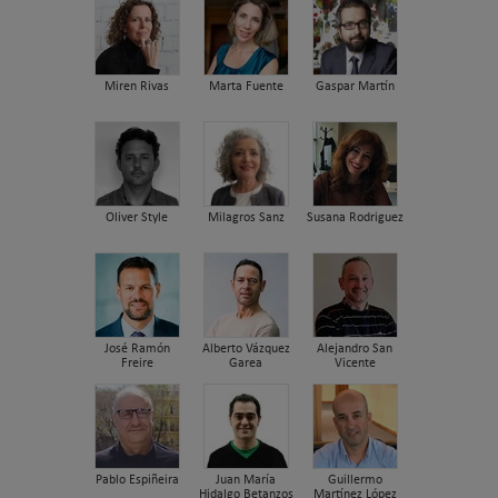
Miren Rivas
Marta Fuente
Gaspar Martín
Oliver Style
Milagros Sanz
Susana Rodriguez
José Ramón
Alberto Vázquez
Alejandro San
Freire
Garea
Vicente
Pablo Espiñeira
Juan María
Guillermo
Hidalgo Betanzos
Martínez López