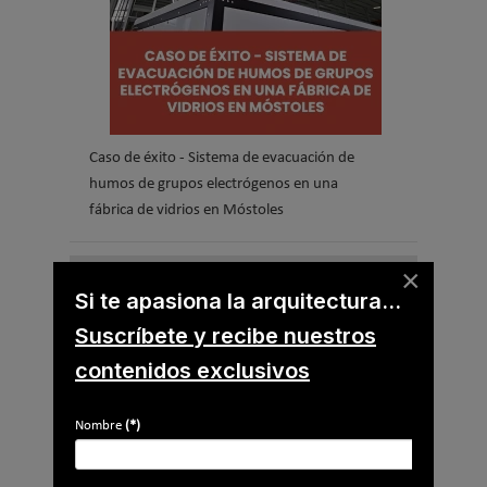
Caso de éxito - Sistema de evacuación de
humos de grupos electrógenos en una
fábrica de vidrios en Móstoles
Suscríbete a
×
Si te apasiona la arquitectura...
nuestros boletines
Suscríbete y recibe nuestros
Y RECIBE EN TU EMAIL TODA LA
contenidos exclusivos
ACTUALIDAD DEL SECTOR
Nombre
(*)
Nombre
*
Apellidos