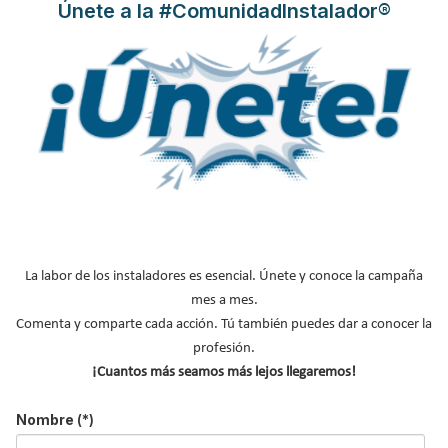
Únete a la #ComunidadInstalador®
Vehículo Eléctrico se dan cita en
la II Jornada BioEconomic ® Alt
Penedés
Publicado en
Hemeroteca Ferias
16 Sep 2014
La labor de los instaladores es esencial. Únete y conoce la campaña
mes a mes.
Comenta y comparte cada acción. Tú también puedes dar a conocer la
profesión.
¡Cuantos más seamos más lejos llegaremos!
El 15 de octubre se celebra la
II Jornada BioEconomic® Alt
Nombre
(*)
Penedés 2014
dedicada a la
Eficiencia Energética, Rehabilitación