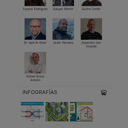
Susana Rodriguez
Gaspar Martín
Guifre Cortés
Dr. Iyad Al-Attar
Javier Hernanz
Alejandro San
Vicente
Rafael Bravo
Antolín
INFOGRAFÍAS