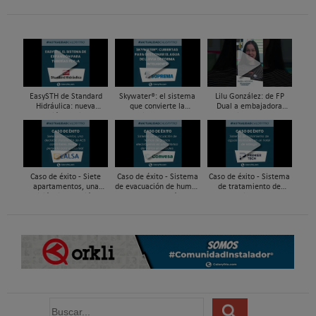
EasySTH de Standard
Skywater®: el sistema
Lilu González: de FP
Hidráulica: nueva
que convierte la
Dual a embajadora
generación en sistemas
cubierta en una
#ComunidadInstalador®
de expansión para
infraestructura activa de
| Mecatrónica Industrial
tuberías PEX
gestión del agua...
Caso de éxito - Siete
Caso de éxito - Sistema
Caso de éxito - Sistema
apartamentos, una
de evacuación de humos
de tratamiento de
decisión: instalación de
de grupos electrógenos
aguas residuales en un
ACS confortable, flexible
en una fábrica de vidrios
hotel de Málaga
y pens...
e...
B