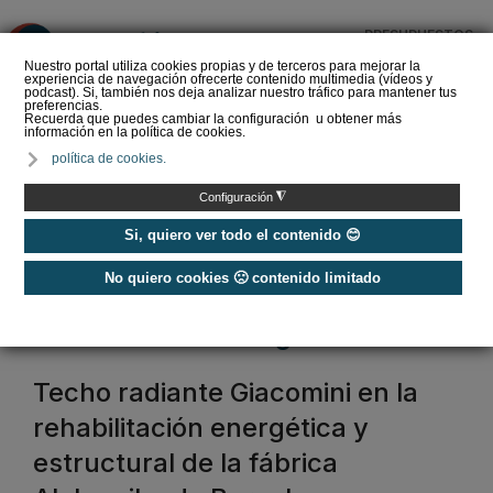
PRESUPUESTOS
❌
Nuestro portal utiliza cookies propias y de terceros para mejorar la
experiencia de navegación ofrecerte contenido multimedia (vídeos y
podcast). Si, también nos deja analizar nuestro tráfico para mantener tus
preferencias.
Recuerda que puedes cambiar la configuración u obtener más
información en la política de cookies.
La Liga de los
política de cookies.
Instaladores: Los Titanes
del Amperio (Episodio 3)
◮
Configuración
Si, quiero ver todo el contenido 😊
No quiero cookies 🙁 contenido limitado
Home
/
Etiquetas
/
rehabilitación energética
rehabilitación energética
Techo radiante Giacomini en la
rehabilitación energética y
estructural de la fábrica