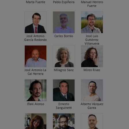
Marta Fuente
Pablo Espiñeira
Manuel Herrero
Fuerte
José Antonio
Carles Borrás
José Luis
García Redondo
Gutiérrez
Villanueva
José Antonio La
Milagros Sanz
Miren Rivas
Cal Herrera
Iñaki Alonso
Ernesto
Alberto Vázquez
Sanguinetti
Garea