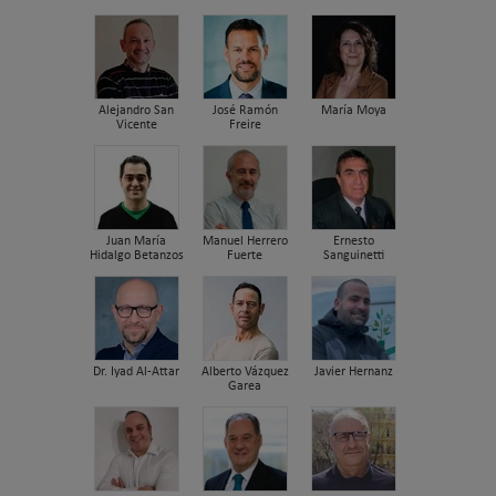
Alejandro San
José Ramón
María Moya
Vicente
Freire
Juan María
Manuel Herrero
Ernesto
Hidalgo Betanzos
Fuerte
Sanguinetti
Dr. Iyad Al-Attar
Alberto Vázquez
Javier Hernanz
Garea