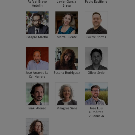
Rafael Bravo
Javier García
Pablo Espiñeira
Antolín
Breva
Gaspar Martín
Marta Fuente
Guifre Cortés
José Antonio La
Susana Rodriguez
Oliver Style
Cal Herrera
Iñaki Alonso
Milagros Sanz
José Luis
Gutiérrez
Villanueva