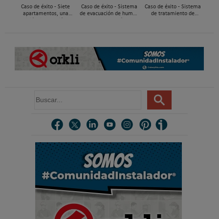
Caso de éxito - Siete
Caso de éxito - Sistema
Caso de éxito - Sistema
apartamentos, una
de evacuación de humos
de tratamiento de
decisión: instalación de
de grupos electrógenos
aguas residuales en un
ACS confortable, flexible
en una fábrica de vidrios
hotel de Málaga
y pens...
e...
B
u
s
c
a
r
.
.
.