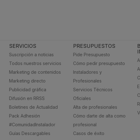
SERVICIOS
PRESUPUESTOS
Suscripción a noticias
Pide Presupuesto
A
Todos nuestros servicios
Cómo pedir presupuesto
A
Marketing de contenidos
Instaladores y
C
Marketing directo
Profesionales
E
Publicidad gráfica
Servicios Técnicos
C
Difusión en RRSS
Oficiales
R
Boletines de Actualidad
Alta de profesionales
V
Pack Adhesión
Cómo darte de alta como
#ComunidadInstalador
profesional
Guías Descargables
Casos de éxito