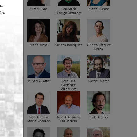
s.
Miren Rivas
Juan María
Marta Fuente
ón.
Hidalgo Betanzos
María Moya
Susana Rodriguez
Alberto Vázquez
na 3 de 3
Garea
Dr. Iyad Al-Attar
José Luis
Gaspar Martín
Gutiérrez
Villanueva
José Antonio
José Antonio La
Iñaki Alonso
García Redondo
Cal Herrera
dora
nica