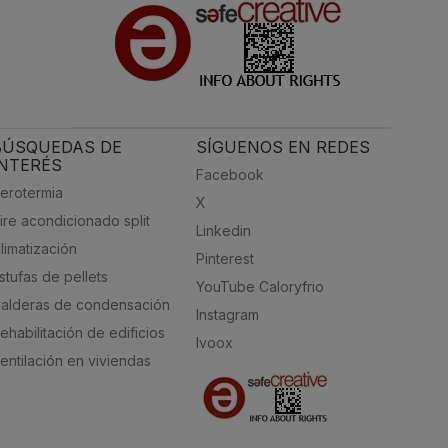
BÚSQUEDAS DE
SÍGUENOS EN REDES
INTERÉS
Facebook
erotermia
X
ire acondicionado split
Linkedin
limatización
Pinterest
stufas de pellets
YouTube Caloryfrio
alderas de condensación
Instagram
ehabilitación de edificios
Ivoox
entilación en viviendas