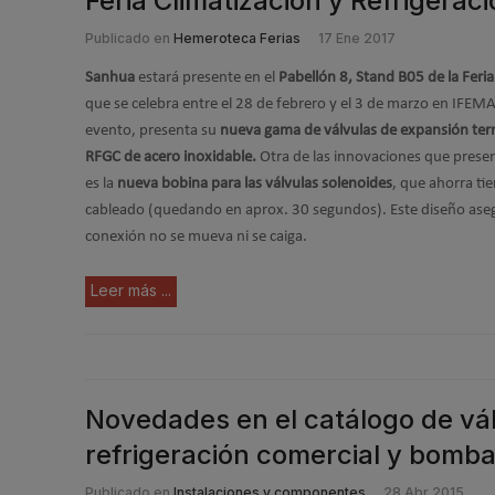
Feria Climatización y Refrigerac
Publicado en
Hemeroteca Ferias
17 Ene 2017
Sanhua
estará presente en el
Pabellón 8, Stand B05 de la Feria
que se celebra entre el 28 de febrero y el 3 de marzo en IFEM
evento, presenta su
nueva gama de válvulas de expansión ter
RFGC de acero inoxidable.
Otra de las innovaciones que presen
es la
nueva bobina para las válvulas solenoides
, que ahorra ti
cableado (quedando en aprox. 30 segundos). Este diseño asegu
conexión no se mueva ni se caiga.
Leer más ...
Novedades en el catálogo de vá
refrigeración comercial y bomba
Publicado en
Instalaciones y componentes
28 Abr 2015