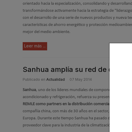
orientado hacia la especialización, consolidando y desarrolland
transformándose activamente hacia la estrategia de "liderazg
con el desarrollo de una serie de nuevos productos y nueva te
características de ahorro energético y protección medioambien
mejor del medio ambiente.
Leer más ...
Sanhua amplía su red de distri
Publicado en
Actualidad
07 May 2014
Sanhua
, uno de los líderes mundiales de componentes de línea
acondicionado y refrigeración, refuerza su presencia en Europ
REMLE como partners en la distribución comercial para España
compañía china, con más de 30 años en el sector, avanza en s
Europa. Durante este tiempo Sanhua ha pasado de ser una emp
proveedor clave para la industria de la climatización.