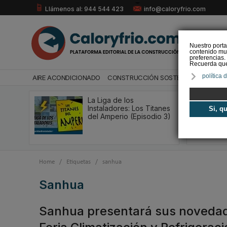
Llámenos al: 944 544 423
info@caloryfrio.com
Nuestro porta
contenido mul
preferencias.
Recuerda que 
política 
AIRE ACONDICIONADO
CONSTRUCCIÓN SOSTENIBLE
ENERGÍ
La Liga de los
Instaladores: Los Titanes
Si, q
del Amperio (Episodio 3)
Home
/
Etiquetas
/
sanhua
sanhua
Sanhua presentará sus novedade