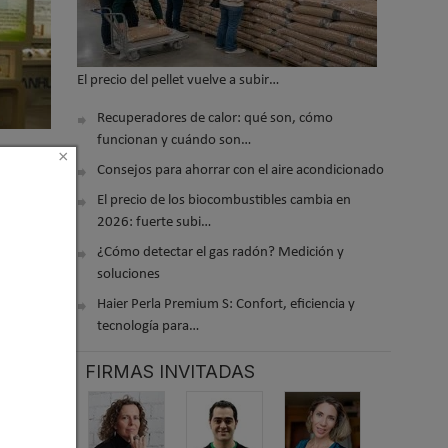
El precio del pellet vuelve a subir…
Recuperadores de calor: qué son, cómo
funcionan y cuándo son…
×
Consejos para ahorrar con el aire acondicionado
El precio de los biocombustibles cambia en
2026: fuerte subi…
¿Cómo detectar el gas radón? Medición y
soluciones
Haier Perla Premium S: Confort, eficiencia y
tecnología para…
FIRMAS INVITADAS