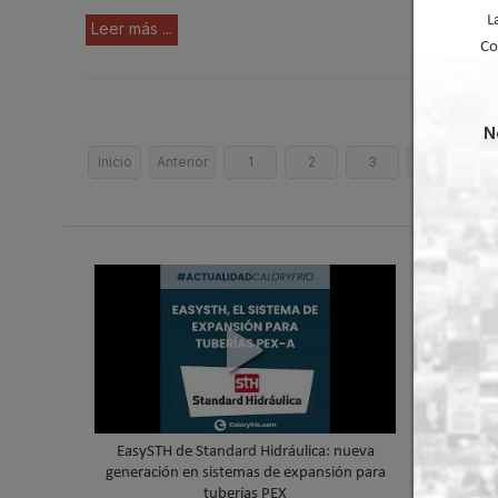
L
Leer más ...
Co
N
Inicio
Anterior
1
2
3
Siguiente
EasySTH de Standard Hidráulica: nueva
Skywater
generación en sistemas de expansión para
cubierta 
tuberías PEX