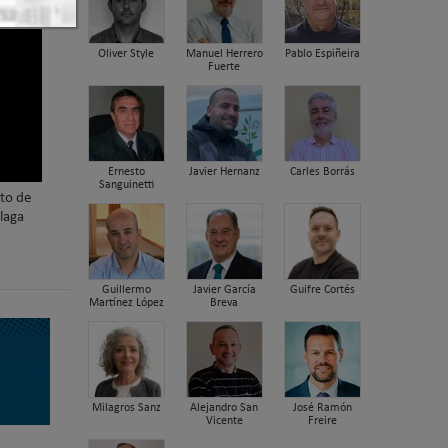
Oliver Style
Manuel Herrero
Pablo Espiñeira
Fuerte
Ernesto
Javier Hernanz
Carles Borrás
Sanguinetti
nto de
laga
Guillermo
Javier García
Guifre Cortés
Martínez López
Breva
Milagros Sanz
Alejandro San
José Ramón
Vicente
Freire