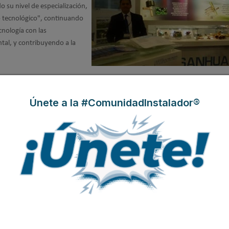
o su nivel de especialización,
o tecnológico", continuando
cnología con las
tal, y contribuyendo a la
Únete a la #ComunidadInstalador®
bución con Remle y Grupo HDF
 y control para aire
a con las
empresas HDF y
.
De esta manera la
u plan de expansión hacia
resa local a ser un