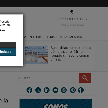
❌
PRESUPUESTOS
frecerte
ener tus
Pide tu presupuesto
kies.
CA
BAÑO Y AGUA
NOTICIAS
FERIAS
C. INSTALADOR
Buhardillas no habitables:
qué le va a
cómo aislar el último
limitado
u
forjado sin acondicionar
estión y…
un esp…
B
u
s
c
a
r
 la
.
.