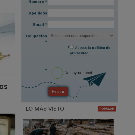
Nombre
*
Apellidos
Email
*
Ocupación
*
*
Acepto la
política de
privacidad
.
*
No soy un robot
ros
Enviar
LO MÁS VISTO