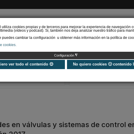
l utiliza cookies propias y de terceros para mejorar la experiencia de navegación o
timedia (vídeos y podcast). Si, también nos deja analizar nuestro tráfico para mant
puedes cambiar la configuración u obtener más información en la política de coo
de cookies.
AS RENOVABLES
CALEFACCIÓN
REFRIGERACIÓN
EFICIENCIA ENERGÉTI
◮
Configuración
Universo Aniversario - Un
Verifactu en
año, muchos momentos
climatización: 
uiero ver todo el contenido 😊
No quiero cookies 🙁 contenido 
exigir la ley a t
programa de g
s en válvulas y sistemas de control en