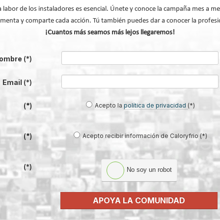
a labor de los instaladores es esencial. Únete y conoce la campaña mes a me
menta y comparte cada acción. Tú también puedes dar a conocer la profesi
¡Cuantos más seamos más lejos llegaremos!
ombre
(*)
Final
Pági
Email
(*)
Acepto la
política de privacidad
(*)
(*)
Acepto recibir información de Caloryfrio (*)
(*)
(*)
No soy un robot
APOYA LA COMUNIDAD
®: el sistema que convierte la
Lilu González: de FP Dual a embaja
en una infraestructura activa de
#ComunidadInstalador® | Mecatró
gestión del agua...
Industrial