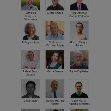
José Luis
Guifre Cortés
José Antonio
Gutiérrez
García Redondo
Villanueva
Milagros Sanz
Guillermo
Alberto Vázquez
Martínez López
Garea
Rafael Bravo
Marta Fuente
Pablo Espiñeira
Antolín
Oliver Style
Manuel Herrero
Juan María
Fuerte
Hidalgo Betanzos