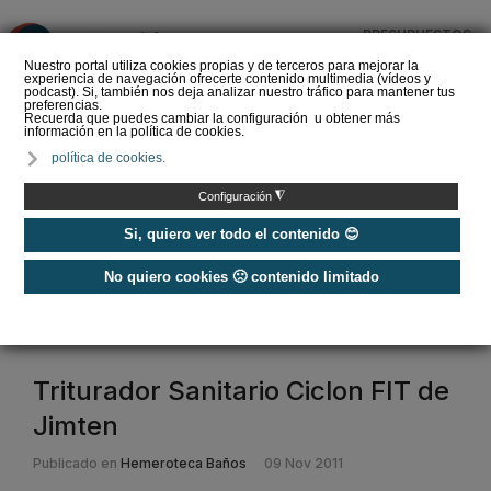
PRESUPUESTOS
❌
Nuestro portal utiliza cookies propias y de terceros para mejorar la
experiencia de navegación ofrecerte contenido multimedia (vídeos y
podcast). Si, también nos deja analizar nuestro tráfico para mantener tus
preferencias.
Recuerda que puedes cambiar la configuración u obtener más
información en la política de cookies.
La Liga de los
política de cookies.
Instaladores: Los Titanes
del Amperio (Episodio 3)
◮
Configuración
Si, quiero ver todo el contenido 😊
No quiero cookies 🙁 contenido limitado
Home
/
Etiquetas
/
sanitario
sanitario
Triturador Sanitario Ciclon FIT de
Jimten
Publicado en
Hemeroteca Baños
09 Nov 2011