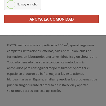
de
mostrar los avances desarrollados en el campo de las
No soy un robot
instalaciones hidráulicas en edificación
, a
profesionales y futuros
profesionales del sector
así como a los clientes de la empresa.
APOYA LA COMUNIDAD
A lo largo del año 2010
, el
CTG
ha cumplido con su cometido
y se
ha convertido en un
centro de referencia en la divulgación de las
últimas novedades en instalaciones hidrosanitarias
.
2
El CTG cuenta con una superficie de 350 m
, que alberga unas
completas instalaciones: oficinas, salas de reunión, aulas de
formación, un laboratorio, una torre hidráulica y un showroom.
Todo ello pensado para dar a conocer los métodos más
apropiados para conseguir el mejor resultado: optimizar el
espacio en el cuarto de baño, mejorar las instalaciones
hidrosanitarias en España, analizar y resolver los problemas que
puedan surgir durante el proceso de instalación y aportar
soluciones para su correcta aplicación.