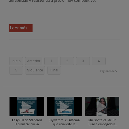
durabilidad y resistencia a precio muy competitivo.
Leer más ...
Inicio
Anterior
1
2
3
4
5
Siguiente
Final
Página 4 de 5
EasySTH de Standard
Skywater®: el sistema
Lilu González: de FP
Hidráulica: nueva
que convierte la
Dual a embajadora
generación en sistemas
cubierta en una
#ComunidadInstalador®