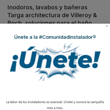
Inodoros, lavabos y bañeras
Targa architectura de Villeroy &
Boch, soluciones para el baño
×
innovadoras
Únete a la #ComunidadInstalador®
Publicado en
Hemeroteca Baños
23 Mar 2011
La labor de los instaladores es esencial. Únete y conoce la campaña
mes a mes.
Gracias a su gran diversidad, la gama de
elementos para el baño,