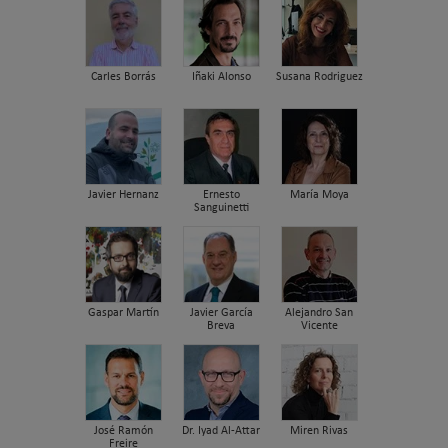
Carles Borrás
Iñaki Alonso
Susana Rodriguez
Javier Hernanz
Ernesto
María Moya
Sanguinetti
Gaspar Martín
Javier García
Alejandro San
Breva
Vicente
José Ramón
Dr. Iyad Al-Attar
Miren Rivas
Freire