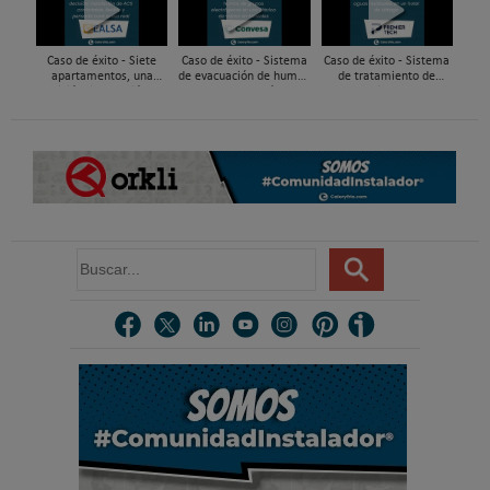
Caso de éxito - Siete
Caso de éxito - Sistema
Caso de éxito - Sistema
apartamentos, una
de evacuación de humos
de tratamiento de
decisión: instalación de
de grupos electrógenos
aguas residuales en un
ACS confortable, flexible
en una fábrica de vidrios
hotel de Málaga
y pens...
e...
B
u
s
c
a
r
.
.
.