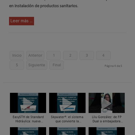
en instalación de productos sanitarios
.
Leer más ...
Inicio
Anterior
1
2
3
4
5
Siguiente
Final
Página 4 de 5
EasySTH de Standard
Skywater®: el sistema
Lilu González: de FP
Hidráulica: nueva
que convierte la
Dual a embajadora
generación en sistemas
cubierta en una
#ComunidadInstalador®
de expansión para
infraestructura activa de
| Mecatrónica Industrial
tuberías PEX
gestión del agua...