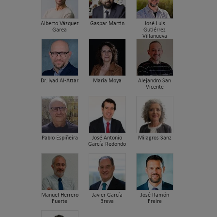
Alberto Vázquez
Gaspar Martín
José Luis
Garea
Gutiérrez
Villanueva
Dr. Iyad Al-Attar
María Moya
Alejandro San
Vicente
Pablo Espiñeira
José Antonio
Milagros Sanz
García Redondo
Manuel Herrero
Javier García
José Ramón
Fuerte
Breva
Freire