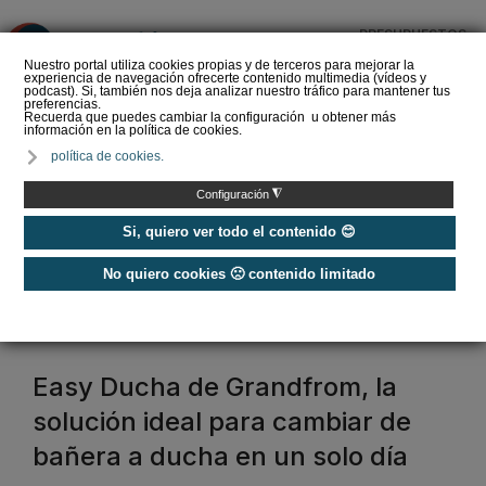
PRESUPUESTOS
❌
Nuestro portal utiliza cookies propias y de terceros para mejorar la
experiencia de navegación ofrecerte contenido multimedia (vídeos y
podcast). Si, también nos deja analizar nuestro tráfico para mantener tus
preferencias.
Recuerda que puedes cambiar la configuración u obtener más
información en la política de cookies.
La Liga de los
política de cookies.
Instaladores: Los Titanes
del Amperio (Episodio 3)
◮
Configuración
Si, quiero ver todo el contenido 😊
No quiero cookies 🙁 contenido limitado
Home
/
Etiquetas
/
sanitarios
sanitarios
Easy Ducha de Grandfrom, la
solución ideal para cambiar de
bañera a ducha en un solo día