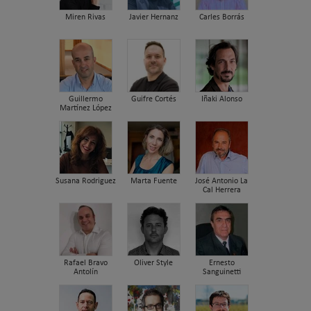
Miren Rivas
Javier Hernanz
Carles Borrás
Guillermo
Guifre Cortés
Iñaki Alonso
Martínez López
Susana Rodriguez
Marta Fuente
José Antonio La
Cal Herrera
Rafael Bravo
Oliver Style
Ernesto
Antolín
Sanguinetti