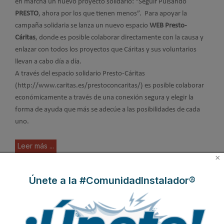
en marcha un nuevo proyecto solidario: “Seguir Pulsando
PRESTO
, ahora por los que tienen menos”. Para apoyar la
campaña solidaria se lanza un nuevo espacio
WEB Presto-
Cáritas
, donde es posible colaborar directamente con la causa y
enlazar con todos los proyectos que Cáritas y sus voluntarios
llevan a cabo día a día.
A través del espacio solidario Presto-Cáritas
(http://www.caritas.es/prestoconcaritas/) es posible colaborar
económicamente a través de una conexión segura y elegir la
forma de ayuda que más se adecúe a las posibilidades de cada
uno.
Leer más ...
×
Únete a la #ComunidadInstalador®
Presto Ibérica renueva las
páginas web del Grupo
Publicado en
Actualidad
26 Mar 2014