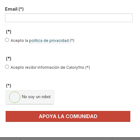
Email
(*)
(*)
Acepto la
política de privacidad
(*)
Cevisama
se afianza como feria de referencia en España para el
sector del
equipamiento de baño
. En su próxima edición, junto a
(*)
la mejor y más amplia oferta de la industria cerámica y afines, la
Acepto recibir información de Caloryfrio (*)
feria va a contar con prácticamente todas las empresas líderes
del
sector del baño
, que vuelven a Cevisama para mostrar sus
(*)
novedades y para aprovechar las oportunidades que ofrece
Cevisama como plataforma de internacionalización.
No soy un robot
Leer más ...
APOYA LA COMUNIDAD
La etiqueta europea del agua