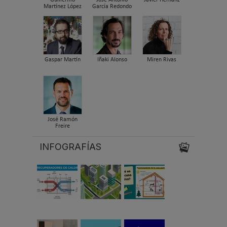
Guillermo
José Antonio
Javier Hernanz
Martínez López
García Redondo
Gaspar Martín
Iñaki Alonso
Miren Rivas
José Ramón
Freire
INFOGRAFÍAS