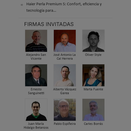
Haier Perla Premium S: Confort, eficiencia y
tecnología para…
FIRMAS INVITADAS
Alejandro San
José Antonio La
Oliver Style
Vicente
Cal Herrera
Ernesto
Alberto Vázquez
Marta Fuente
Sanguinetti
Garea
Juan María
Pablo Espiñeira
Carles Borrás
Hidalgo Betanzos