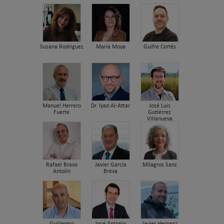
Susana Rodriguez
María Moya
Guifre Cortés
Manuel Herrero
Dr. Iyad Al-Attar
José Luis
Fuerte
Gutiérrez
Villanueva
Rafael Bravo
Javier García
Milagros Sanz
Antolín
Breva