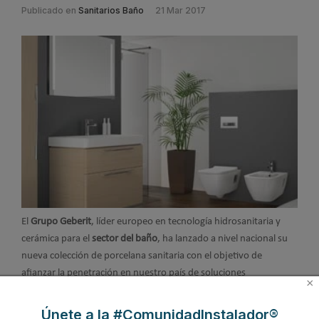
Publicado en
Sanitarios Baño
21 Mar 2017
El
Grupo Geberit
, líder europeo en tecnología hidrosanitaria y
cerámica para el
sector del baño
, ha lanzado a nivel nacional su
nueva colección de porcelana sanitaria con el objetivo de
afianzar la penetración en nuestro país de soluciones
×
empotradas y elementos suspendidos. Se trata de cinco series
totalmente innovadoras, fabricadas íntegramente en Europa,
Únete a la #ComunidadInstalador®