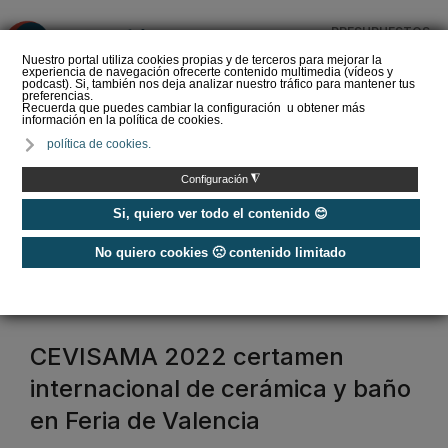
PRESUPUESTOS
❌
Nuestro portal utiliza cookies propias y de terceros para mejorar la
experiencia de navegación ofrecerte contenido multimedia (vídeos y
podcast). Si, también nos deja analizar nuestro tráfico para mantener tus
preferencias.
Recuerda que puedes cambiar la configuración u obtener más
información en la política de cookies.
La Liga de los
política de cookies.
Instaladores: Los Titanes
del Amperio (Episodio 3)
◮
Configuración
Si, quiero ver todo el contenido 😊
No quiero cookies 🙁 contenido limitado
Home
/
Etiquetas
/
sanitarios
sanitarios
CEVISAMA 2022 certamen
internacional de cerámica y baño
en Feria de Valencia