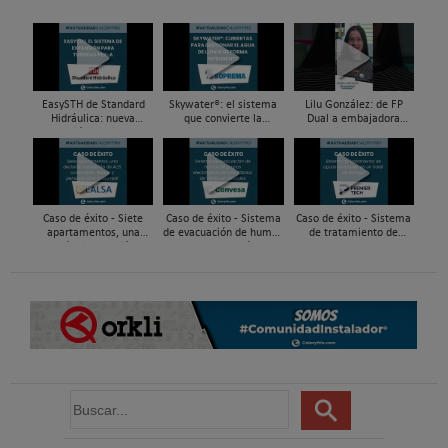
EasySTH de Standard
Skywater®: el sistema
Lilu González: de FP
Hidráulica: nueva
que convierte la
Dual a embajadora
generación en sistemas
cubierta en una
#ComunidadInstalador®
de expansión para
infraestructura activa de
| Mecatrónica Industrial
tuberías PEX
gestión del agua...
Caso de éxito - Siete
Caso de éxito - Sistema
Caso de éxito - Sistema
apartamentos, una
de evacuación de humos
de tratamiento de
decisión: instalación de
de grupos electrógenos
aguas residuales en un
ACS confortable, flexible
en una fábrica de vidrios
hotel de Málaga
y pens...
e...
B
u
s