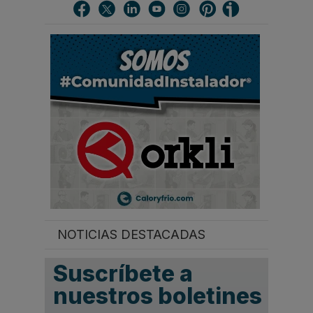
c
a
r
.
.
.
NOTICIAS DESTACADAS
Suscríbete a
nuestros boletines