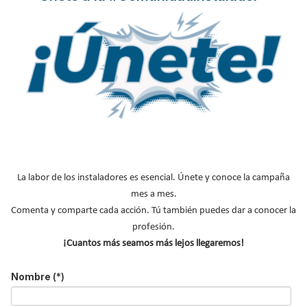
diseñadas tanto para baños públicos como privados, que
combinan a la perfección un diseño atractivo y una alta
fiabilidad, gracias a los altos estándares de calidad de sus
productos.
Leer más ...
Cevisama se afianza como feria
de referencia para el sector del
La labor de los instaladores es esencial. Únete y conoce la campaña
baño
mes a mes.
Publicado en
Hemeroteca Ferias
24 Ene 2017
Comenta y comparte cada acción. Tú también puedes dar a conocer la
profesión.
¡Cuantos más seamos más lejos llegaremos!
Nombre
(*)