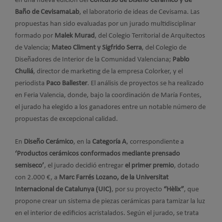
en una nueva edición del
Concurso de Diseño Cerámico y de
Baño de CevisamaLab
, el laboratorio de ideas de Cevisama. Las
propuestas han sido evaluadas por un jurado multidisciplinar
formado por
Malek Murad
, del Colegio Territorial de Arquitectos
de Valencia;
Mateo Climent y Sigfrido Serra
, del Colegio de
Diseñadores de Interior de la Comunidad Valenciana;
Pablo
Chuliá
, director de marketing de la empresa Colorker, y el
periodista
Paco Ballester
. El análisis de proyectos se ha realizado
en Feria Valencia, donde, bajo la coordinación de María Fontes,
el jurado ha elegido a los ganadores entre un notable número de
propuestas de excepcional calidad.
En
Diseño Cerámico
, en la
Categoría A
, correspondiente a
‘Productos cerámicos conformados mediante prensado
semiseco’
, el jurado decidió entregar
el primer premio
, dotado
con 2.000 €, a
Marc Farrés Lozano, de la Universitat
Internacional de Catalunya (UIC)
, por su proyecto
“Hèlix”
, que
propone crear un sistema de piezas cerámicas para tamizar la luz
en el interior de edificios acristalados. Según el jurado, se trata