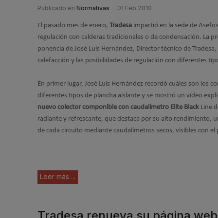
Publicado en
Normativas
01 Feb 2010
El pasado mes de enero,
Tradesa
impartió en la sede de Asefos
regulación con calderas tradicionales o de condensación. La pr
ponencia de José Luís Hernández, Director técnico de Tradesa,
calefacción y las posibilidades de regulación con diferentes ti
En primer lugar, José Luís Hernández recordó cuáles son los c
diferentes tipos de plancha aislante y se mostró un vídeo expli
nuevo colector componible con caudalímetro Elite Black
Line d
radiante y refrescante, que destaca por su alto rendimiento, u
de cada circuito mediante caudalímetros secos, visibles con el
Leer más ...
Tradesa renueva su página web