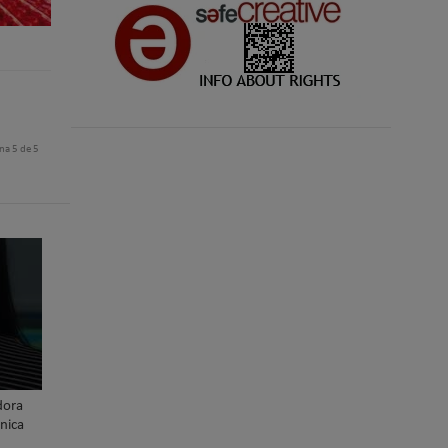
na 5 de 5
dora
nica