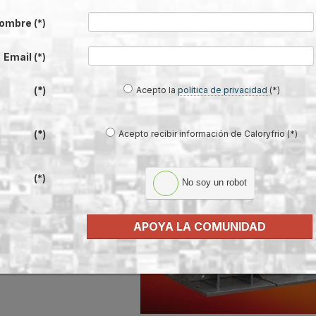
ombre
(*)
ares de Tradesa Biasi Chip Multicond
Email
(*)
ticondens de Biasi
se
Acepto la
política de privacidad
(*)
(*)
izadas en cascada que permiten
de pequeñas y medianas
Acepto recibir información de Caloryfrio (*)
(*)
ntrales en edificios
ficinas, hospitales o escuelas.
(*)
No soy un robot
APOYA LA COMUNIDAD