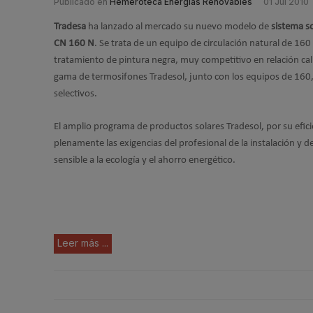
Publicado en
Hemeroteca Energías Renovables
01 Jul 2010
Tradesa
ha lanzado al mercado su nuevo modelo de
sistema s
CN 160 N
. Se trata de un equipo de circulación natural de 160 
tratamiento de pintura negra, muy competitivo en relación cal
gama de termosifones Tradesol, junto con los equipos de 160,
selectivos.
El amplio programa de productos solares Tradesol, por su eficie
plenamente las exigencias del profesional de la instalación y 
sensible a la ecología y el ahorro energético.
Leer más ...