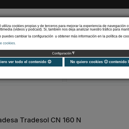
l utiliza cookies propias y de terceros para mejorar la experiencia de navegación o
timedia (vídeos y podcast). Si, también nos deja analizar nuestro tráfico para mant
puedes cambiar la configuración u obtener más información en la política de coo
de cookies.
AS RENOVABLES
CALEFACCIÓN
REFRIGERACIÓN
EFICIENCIA ENERGÉTI
◮
Configuración
Universo Aniversario - Un
Verifactu en
año, muchos momentos
climatización: 
uiero ver todo el contenido 😊
No quiero cookies 🙁 contenido 
exigir la ley a t
programa de g
radesa Tradesol CN 160 N