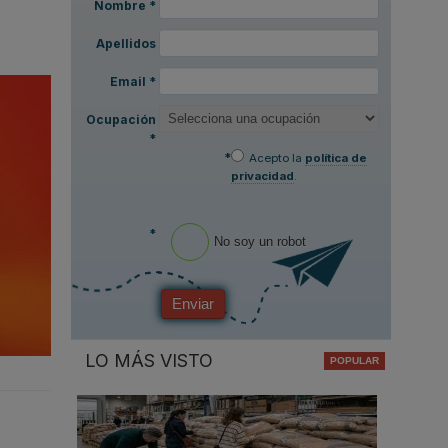
Nombre
*
Apellidos
Email
*
Ocupación
*
*
Acepto la
política de
privacidad
.
*
No soy un robot
Enviar
LO MÁS VISTO