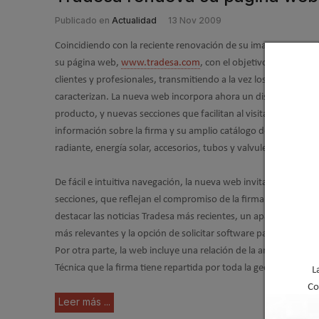
Publicado en
Actualidad
13 Nov 2009
Coincidiendo con la reciente renovación de su imagen corpora
su página web,
www.tradesa.com
, con el objetivo de potenci
clientes y profesionales, transmitiendo a la vez los valores de c
caracterizan. La nueva web incorpora ahora un diseño más at
producto, y nuevas secciones que facilitan al visitante la tarea
información sobre la firma y su amplio catálogo de productos 
radiante, energía solar, accesorios, tubos y valvulería.
De fácil e intuitiva navegación, la nueva web invita a efectuar
secciones, que reflejan el compromiso de la firma por ofrecer e
destacar las noticias Tradesa más recientes, un apartado con
más relevantes y la opción de solicitar software para presupue
Por otra parte, la web incluye una relación de la amplia Red Pr
Técnica que la firma tiene repartida por toda la geografía espa
L
Co
Leer más ...