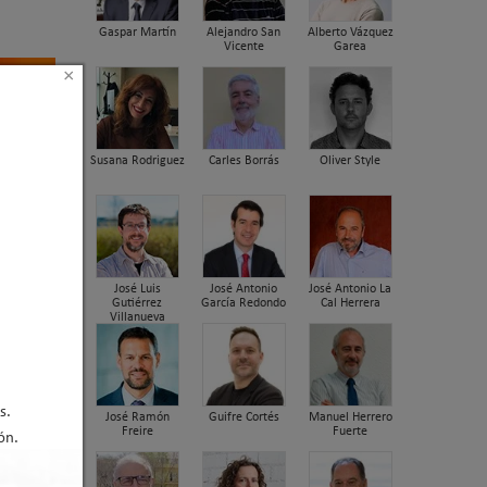
Gaspar Martín
Alejandro San
Alberto Vázquez
Vicente
Garea
×
Susana Rodriguez
Carles Borrás
Oliver Style
José Luis
José Antonio
José Antonio La
Gutiérrez
García Redondo
Cal Herrera
Villanueva
s.
José Ramón
Guifre Cortés
Manuel Herrero
Freire
Fuerte
ón.