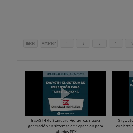
Inicio
Anterior
1
2
3
4
EasySTH de Standard Hidráulica: nueva
Skywater
generación en sistemas de expansión para
cubierta 
tuberías PEX