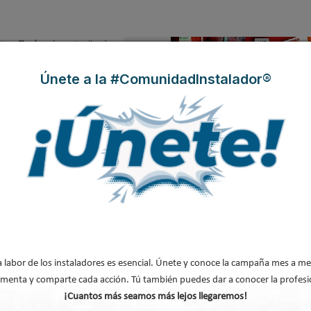
tiva,
Tradesa
ha actualizado
ar la comunicación con
Únete a la #ComunidadInstalador®
alidad y servicio que la
ractivo, más información de
 de encontrar cualquier
de calefacción, suelo
 un recorrido por todas sus
l mejor servicio. Así, cabe
 las novedades de producto
stos y otras informaciones.
ofesional de Asistencia
ñola.
a labor de los instaladores es esencial. Únete y conoce la campaña mes a me
menta y comparte cada acción. Tú también puedes dar a conocer la profesi
¡Cuantos más seamos más lejos llegaremos!