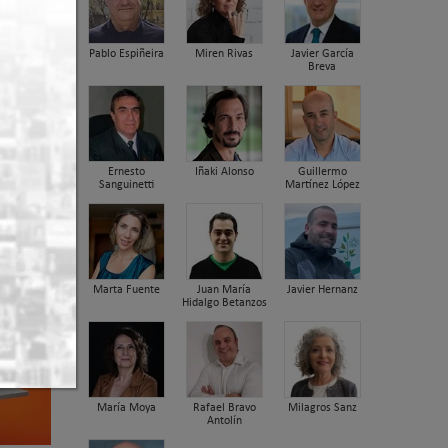
ens
Pablo Espiñeira
Miren Rivas
Javier García
Breva
Ernesto
Iñaki Alonso
Guillermo
Sanguinetti
Martínez López
Marta Fuente
Juan María
Javier Hernanz
Hidalgo Betanzos
María Moya
Rafael Bravo
Milagros Sanz
Antolín