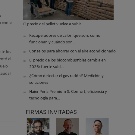
u
 con la
El precio del pellet vuelve a subir…
Recuperadores de calor: qué son, cómo
funcionan y cuándo son…
Consejos para ahorrar con el aire acondicionado
nte los
entó el
El precio de los biocombustibles cambia en
suelo
2026: fuerte subi…
caudal
¿Cómo detectar el gas radón? Medición y
soluciones
Haier Perla Premium S: Confort, eficiencia y
tecnología para…
FIRMAS INVITADAS