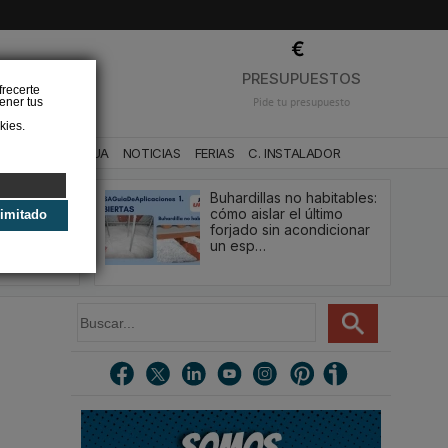
❌
PRESUPUESTOS
frecerte
ener tus
Pide tu presupuesto
kies.
CA
BAÑO Y AGUA
NOTICIAS
FERIAS
C. INSTALADOR
Buhardillas no habitables:
qué le va a
cómo aislar el último
limitado
u
forjado sin acondicionar
estión y…
un esp…
B
u
s
c
a
r
.
.