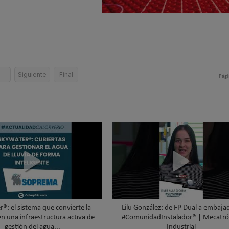
5
Siguiente
Final
Pági
®: el sistema que convierte la
Lilu González: de FP Dual a embaja
en una infraestructura activa de
#ComunidadInstalador® | Mecatró
gestión del agua...
Industrial