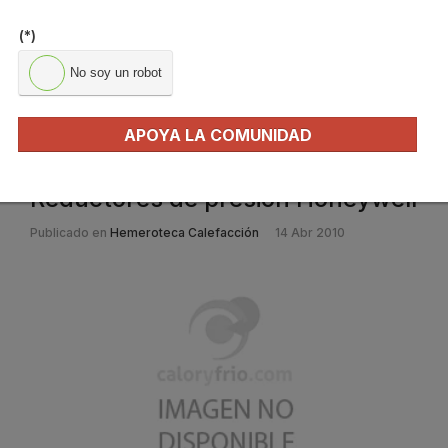
stand repleto de novedades:
ARCO
Sistemas, la nueva serie TAJO
(*)
2000 SOLAR y las soluciones antical de fontanería”, ha resaltado
Ferrer.
No soy un robot
Leer más ...
APOYA LA COMUNIDAD
Reductores de presión Honeywell
Publicado en
Hemeroteca Calefacción
14 Abr 2010