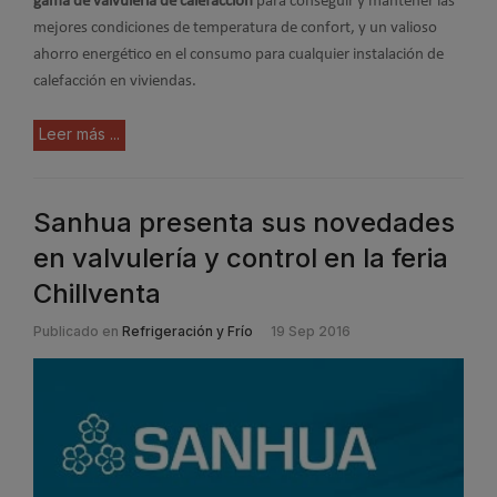
gama de valvulería de calefacción
para conseguir y mantener las
mejores condiciones de temperatura de confort, y un valioso
ahorro energético en el consumo para cualquier instalación de
calefacción en viviendas.
Leer más ...
Sanhua presenta sus novedades
en valvulería y control en la feria
Chillventa
Publicado en
Refrigeración y Frío
19 Sep 2016