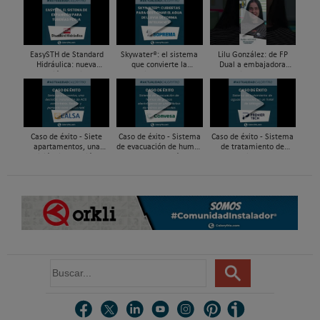
EasySTH de Standard
Skywater®: el sistema
Lilu González: de FP
Hidráulica: nueva
que convierte la
Dual a embajadora
generación en sistemas
cubierta en una
#ComunidadInstalador®
de expansión para
infraestructura activa de
| Mecatrónica Industrial
tuberías PEX
gestión del agua...
Caso de éxito - Siete
Caso de éxito - Sistema
Caso de éxito - Sistema
apartamentos, una
de evacuación de humos
de tratamiento de
decisión: instalación de
de grupos electrógenos
aguas residuales en un
ACS confortable, flexible
en una fábrica de vidrios
hotel de Málaga
y pens...
e...
B
u
s
c