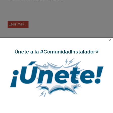
Leer más ...
×
Grupo arco presenta en Mostra
Convegno su nueva gama de
Únete a la #ComunidadInstalador®
válvulas
Publicado en
Hemeroteca Noticias
28 Abr 2010