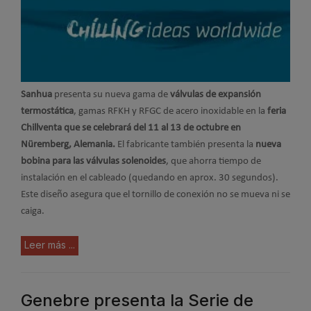
Sanhua
presenta su nueva gama de
válvulas de expansión
termostática
, gamas RFKH y RFGC de acero inoxidable en la
feria
Chillventa que se celebrará del 11 al 13 de octubre en
Nüremberg, Alemania.
El fabricante también presenta la
nueva
bobina para las válvulas solenoides
, que ahorra tiempo de
instalación en el cableado (quedando en aprox. 30 segundos).
Este diseño asegura que el tornillo de conexión no se mueva ni se
caiga.
Leer más ...
Genebre presenta la Serie de