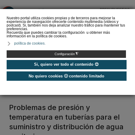
PRESUPUESTOS
❌
Nuestro portal utiliza cookies propias y de terceros para mejorar la
experiencia de navegación ofrecerte contenido multimedia (vídeos y
podcast). Si, también nos deja analizar nuestro tráfico para mantener tus
preferencias.
Recuerda que puedes cambiar la configuración u obtener más
información en la política de cookies.
La Liga de los
política de cookies.
Instaladores: Los Titanes
del Amperio (Episodio 3)
◮
Configuración
Si, quiero ver todo el contenido 😊
No quiero cookies 🙁 contenido limitado
Home
/
Etiquetas
/
válvula de control
válvula de control
Problemas de presión y
temperatura en tuberías para el
suministro y distribución de agua