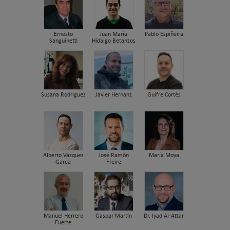
Ernesto
Juan María
Pablo Espiñeira
Sanguinetti
Hidalgo Betanzos
Susana Rodriguez
Javier Hernanz
Guifre Cortés
Alberto Vázquez
José Ramón
María Moya
Garea
Freire
Manuel Herrero
Gaspar Martín
Dr. Iyad Al-Attar
Fuerte