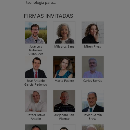
tecnología para…
FIRMAS INVITADAS
José Luis
Milagros Sanz
Miren Rivas
Gutiérrez
Villanueva
José Antonio
Marta Fuente
Carles Borrás
García Redondo
Rafael Bravo
Alejandro San
Javier García
Antolín
Vicente
Breva