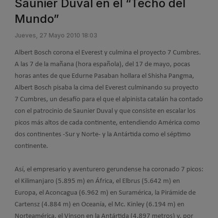
Saunier Duval en el “Techo del
Mundo”
Jueves, 27 Mayo 2010 18:03
Albert Bosch corona el Everest y culmina el proyecto 7 Cumbres.
A las 7 de la mañana (hora española), del 17 de mayo, pocas
horas antes de que Edurne Pasaban hollara el Shisha Pangma,
Albert Bosch pisaba la cima del Everest culminando su proyecto
7 Cumbres, un desafío para el que el alpinista catalán ha contado
con el patrocinio de Saunier Duval y que consiste en escalar los
picos más altos de cada continente, entendiendo América como
dos continentes -Sur y Norte- y la Antártida como el séptimo
continente.
Así, el empresario y aventurero gerundense ha coronado 7 picos:
el Kilimanjaro (5.895 m) en África, el Elbrus (5.642 m) en
Europa, el Aconcagua (6.962 m) en Suramérica, la Pirámide de
Cartensz (4.884 m) en Oceanía, el Mc. Kinley (6.194 m) en
Norteamérica, el Vinson en la Antártida (4.897 metros) y, por