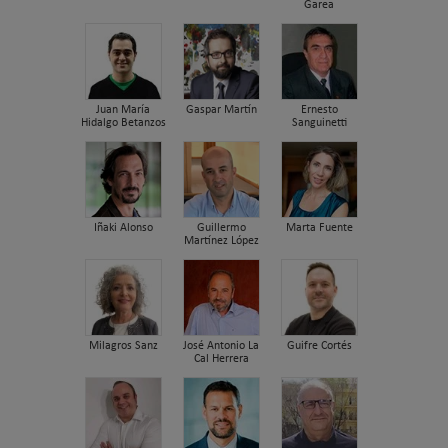
Garea
Juan María
Gaspar Martín
Ernesto
Hidalgo Betanzos
Sanguinetti
Iñaki Alonso
Guillermo
Marta Fuente
Martínez López
Milagros Sanz
José Antonio La
Guifre Cortés
Cal Herrera