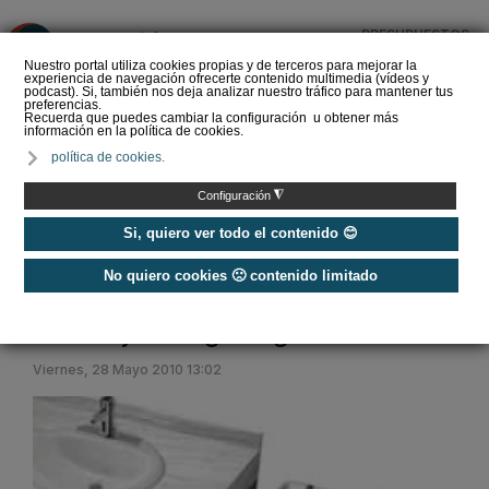
PRESUPUESTOS
❌
Nuestro portal utiliza cookies propias y de terceros para mejorar la
experiencia de navegación ofrecerte contenido multimedia (vídeos y
podcast). Si, también nos deja analizar nuestro tráfico para mantener tus
preferencias.
Recuerda que puedes cambiar la configuración u obtener más
información en la política de cookies.
La Liga de los
política de cookies.
Instaladores: Los Titanes
del Amperio (Episodio 3)
◮
Configuración
Si, quiero ver todo el contenido 😊
No quiero cookies 🙁 contenido limitado
Home
/
Etiquetas
Reciclaje de aguas grises Ecohoe
Viernes, 28 Mayo 2010 13:02