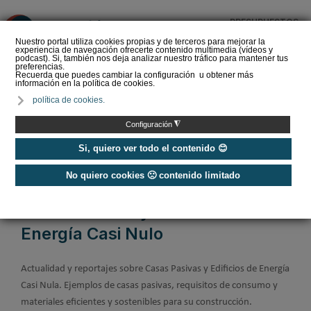
PRESUPUESTOS
❌
Nuestro portal utiliza cookies propias y de terceros para mejorar la
experiencia de navegación ofrecerte contenido multimedia (vídeos y
podcast). Si, también nos deja analizar nuestro tráfico para mantener tus
preferencias.
Recuerda que puedes cambiar la configuración u obtener más
información en la política de cookies.
Zennio: de la reforma al
política de cookies.
hogar inteligente, cómo
introducir KNX sin tirar la
◮
Configuración
cas…
Si, quiero ver todo el contenido 😊
No quiero cookies 🙁 contenido limitado
Home
/
Construcción Sostenible
/
Casas Pasivas y EECN
Casas Pasivas y Edificios de
Energía Casi Nulo
Actualidad y reportajes sobre Casas Pasivas y Edificios de Energía
Casi Nula. Ejemplos de casas pasivas, requisitos de consumo y
materiales eficientes y sostenibles para su construcción.