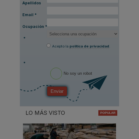
Apellidos
Email
*
Ocupación
*
*
Acepto la
política de privacidad
.
*
No soy un robot
Enviar
LO MÁS VISTO