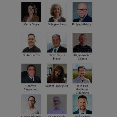
María Moya
Milagros Sanz
Dr. Iyad Al-Attar
Guifre Cortés
Javier García
Alejandro San
Breva
Vicente
Ernesto
Susana Rodriguez
José Luis
Sanguinetti
Gutiérrez
Villanueva
Alberto Vázquez
Carles Borrás
José Ramón