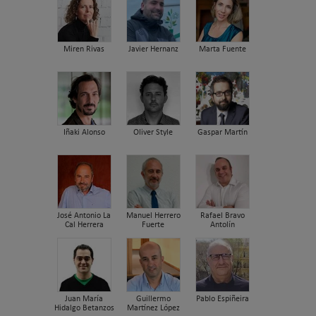
Miren Rivas
Javier Hernanz
Marta Fuente
Iñaki Alonso
Oliver Style
Gaspar Martín
José Antonio La
Manuel Herrero
Rafael Bravo
Cal Herrera
Fuerte
Antolín
Juan María
Guillermo
Pablo Espiñeira
Hidalgo Betanzos
Martínez López