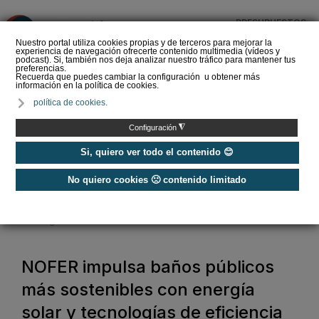
PRESUPUESTOS
❌
Nuestro portal utiliza cookies propias y de terceros para mejorar la
experiencia de navegación ofrecerte contenido multimedia (vídeos y
podcast). Si, también nos deja analizar nuestro tráfico para mantener tus
preferencias.
Recuerda que puedes cambiar la configuración u obtener más
información en la política de cookies.
Mantenimiento de
política de cookies.
piscinas: desinfección
¿Qué debes saber?
◮
Configuración
Si, quiero ver todo el contenido 😊
No quiero cookies 🙁 contenido limitado
Home
/
Baño y agua
/
NOFER impulsa baños públicos más sostenibles con energía solar y
tecnologías de eficiencia hídrica
NOFER impulsa baños públicos
más sostenibles con energía
solar y tecnologías de eficiencia