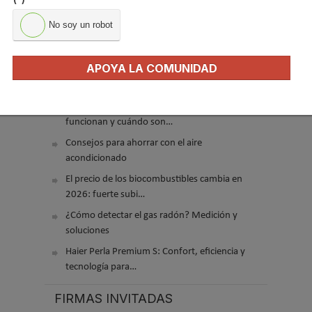
No soy un robot
APOYA LA COMUNIDAD
El precio del pellet vuelve a subir…
Recuperadores de calor: qué son, cómo
funcionan y cuándo son…
Consejos para ahorrar con el aire
acondicionado
El precio de los biocombustibles cambia en
2026: fuerte subi…
¿Cómo detectar el gas radón? Medición y
soluciones
Haier Perla Premium S: Confort, eficiencia y
tecnología para…
FIRMAS INVITADAS