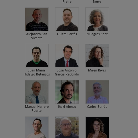
Freire
Breva
Alejandro San
Guifre Cortés
Milagros Sanz
Vicente
Juan María
José Antonio
Miren Rivas
Hidalgo Betanzos
García Redondo
Manuel Herrero
Iñaki Alonso
Carles Borrás
Fuerte