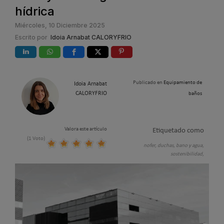
hídrica
Miércoles, 10 Diciembre 2025
Escrito por
Idoia Arnabat CALORYFRIO
Publicado en
Equipamiento de
Idoia Arnabat
CALORYFRIO
baños
Valora este artículo
Etiquetado como
(1 Voto)
nofer,
duchas,
bano y agua,
sostenibilidad,