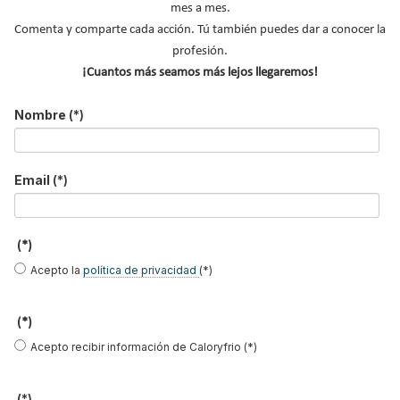
mes a mes.
Apellidos
Comenta y comparte cada acción. Tú también puedes dar a conocer la
profesión.
Email
*
¡Cuantos más seamos más lejos llegaremos!
Ocupación
*
Nombre
(*)
*
Acepto la
política de privacidad
.
Email
(*)
*
No soy un robot
(*)
Acepto la
política de privacidad
(*)
Enviar
(*)
LO MÁS VISTO
Acepto recibir información de Caloryfrio (*)
(*)