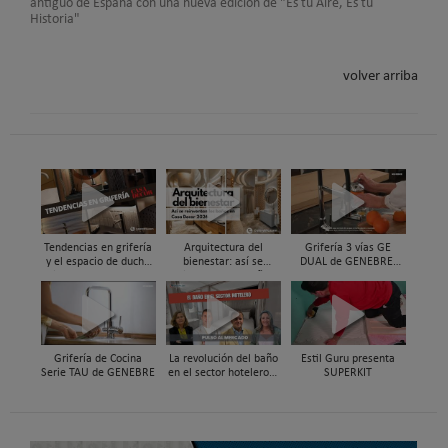
antiguo de España con una nueva edición de "Es tu Aire, Es tu
Historia"
volver arriba
Tendencias en grifería
Arquitectura del
Grifería 3 vías GE
y el espacio de ducha
bienestar: así se
DUAL de GENEBRE,
vistas en Casa Decor
reinventan los baños
compatible con
2026
en Casa Decor 2026
sistemas de filtrado de
agua y ósmosis
Grifería de Cocina
La revolución del baño
Estil Guru presenta
Serie TAU de GENEBRE
en el sector hotelero |
SUPERKIT
Pulso al Mercado