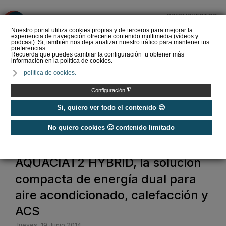
PRESUPUESTOS
❌
Nuestro portal utiliza cookies propias y de terceros para mejorar la
experiencia de navegación ofrecerte contenido multimedia (vídeos y
podcast). Si, también nos deja analizar nuestro tráfico para mantener tus
preferencias.
Recuerda que puedes cambiar la configuración u obtener más
información en la política de cookies.
Criterios de selección de
política de cookies.
depósitos de ACS
◮
Configuración
Si, quiero ver todo el contenido 😊
No quiero cookies 🙁 contenido limitado
Home
AQUACIAT2 HYBRID, la solución
compacta de energía dual para
aire acondicionado, calefacción y
ACS
Jueves, 19 Junio 2014