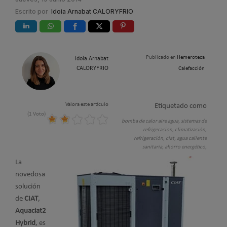
Escrito por
Idoia Arnabat CALORYFRIO
Publicado en
Hemeroteca
Idoia Arnabat
CALORYFRIO
Calefacción
Valora este artículo
Etiquetado como
(1 Voto)
bomba de calor aire agua,
sistemas de
refrigeracion,
climatización,
refrigeración,
ciat,
agua caliente
sanitaria,
ahorro energético,
La
novedosa
solución
de
CIAT
,
Aquaciat2
Hybrid
, es