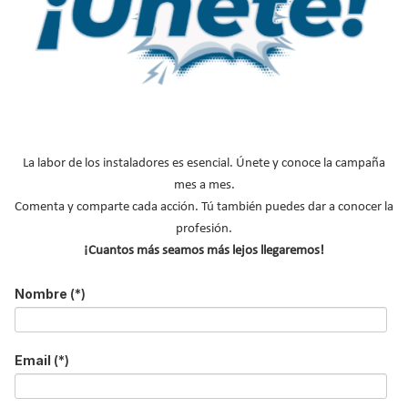
Email
*
Ocupación
*
*
Acepto la
política de privacidad
.
*
La labor de los instaladores es esencial. Únete y conoce la campaña
No soy un robot
mes a mes.
Comenta y comparte cada acción. Tú también puedes dar a conocer la
Enviar
profesión.
¡Cuantos más seamos más lejos llegaremos!
LO MÁS VISTO
Nombre
(*)
Email
(*)