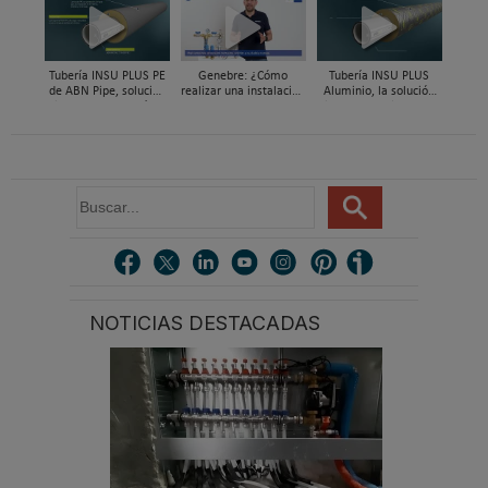
Mestres, Standard
zonificación del clima
Hidráulica
en vivienda
Tubería INSU PLUS PE
Genebre: ¿Cómo
Tubería INSU PLUS
de ABN Pipe, solución
realizar una instalación
Aluminio, la solución
integral en tuberías
con reductoras a
integral en sistemas
preaisladas
presión?
preaislados de ABN
Pipe Systems
B
u
s
c
a
r
NOTICIAS DESTACADAS
.
.
.