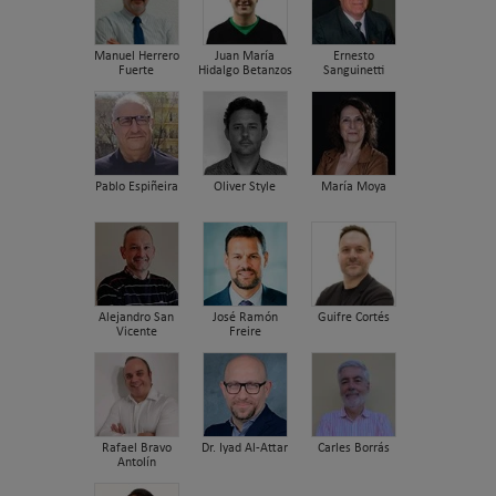
Manuel Herrero
Juan María
Ernesto
Fuerte
Hidalgo Betanzos
Sanguinetti
Pablo Espiñeira
Oliver Style
María Moya
Alejandro San
José Ramón
Guifre Cortés
Vicente
Freire
Rafael Bravo
Dr. Iyad Al-Attar
Carles Borrás
Antolín