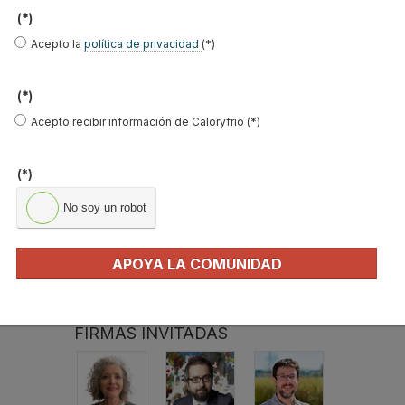
(*)
El precio del pellet vuelve a subir…
Acepto la
política de privacidad
(*)
Recuperadores de calor: qué son, cómo
(*)
funcionan y cuándo son…
Acepto recibir información de Caloryfrio (*)
Consejos para ahorrar con el aire
acondicionado
(*)
El precio de los biocombustibles cambia en
2026: fuerte subi…
No soy un robot
¿Cómo detectar el gas radón? Medición y
soluciones
APOYA LA COMUNIDAD
Haier Perla Premium S: Confort, eficiencia y
tecnología para…
FIRMAS INVITADAS