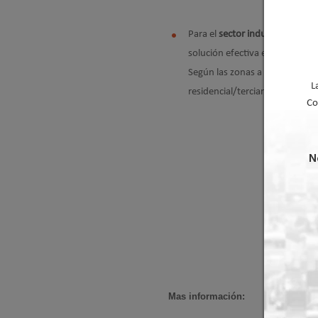
Para el
sector industrial
, donde
solución efectiva es el uso de 
Según las zonas a acondicionar,
L
residencial/terciario, o panel
Co
N
Mas información: