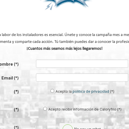
 los techos suelen ser altos y los volúmenes de aire muy importantes, la ún
calefacción radiante para poder focalizar el aporte de calor a las zonas adec
 se podrá utilizar paneles de baja temperatura similares a los usados en el 
a labor de los instaladores es esencial. Únete y conoce la campaña mes a me
es de alta temperatura con un alcance mayor y con alturas de instalación has
menta y comparte cada acción. Tú también puedes dar a conocer la profesi
¡Cuantos más seamos más lejos llegaremos!
ombre
(*)
Email
(*)
Acepto la
política de privacidad
(*)
(*)
Acepto recibir información de Caloryfrio (*)
(*)
(*)