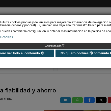
l utiliza cookies propias y de terceros para mejorar la experiencia de navegación o
timedia (vídeos y podcast). Si, también nos deja analizar nuestro tráfico para mant
puedes cambiar la configuración u obtener más información en la política de coo
de cookies.
AS RENOVABLES
CALEFACCIÓN
REFRIGERACIÓN
EFICIENCIA ENERGÉTI
◮
Configuración
¿Aerotermia o caldera de
Hibridación d
condensación?
de calor con c
uiero ver todo el contenido 😊
No quiero cookies 🙁 contenido 
Comparamos ambos
condensación 
sistemas
rehabilitación 
a fiabilidad y ahorro
LORYFRIO