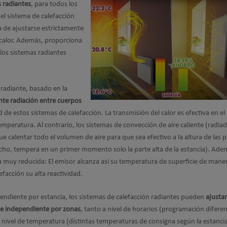
 radiantes
, para todos los
n el sistema de calefacción
a de ajustarse estrictamente
 calor. Además, proporciona
los sistemas radiantes
 radiante, basado en la
nte radiación entre cuerpos
d de estos sistemas de calefacción. La transmisión del calor es efectiva en el
peratura. Al contrario, los sistemas de convección de aire caliente (radia
ue calentar todo el volumen de aire para que sea efectivo a la altura de las 
 techo, tempera en un primer momento solo la parte alta de la estancia). Ade
a muy reducida: El emisor alcanza así su temperatura de superficie de man
efacción su alta reactividad.
endiente por estancia, los sistemas de calefacción radiantes pueden
ajusta
e independiente por zonas
, tanto a nivel de horarios (programación difere
 nivel de temperatura (distintas temperaturas de consigna según la estancia