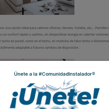
 ser una opción ideal para calentar oficinas, tiendas, hoteles, etc... Permite 
 un confort rápido y optimo, sin desperdiciar energía en calentar volúmen
ón tanto en pared, como en el techo, en módulos de falso techo o directamen
y fácilmente adaptable a futuros cambios de disposición.
Únete a la #ComunidadInstalador®