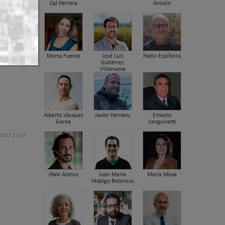
Cal Herrera
Antolín
Marta Fuente
José Luis
Pablo Espiñeira
Gutiérrez
Villanueva
Alberto Vázquez
Javier Hernanz
Ernesto
Garea
Sanguinetti
 2021 17:52
Iñaki Alonso
Juan María
María Moya
Hidalgo Betanzos