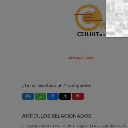
www.ceilhit.es
¿Te ha resultado útil? Compártelo
ARTÍCULOS RELACIONADOS
Calefacción radiante industrial a agua TECNA SABIANA DUCKS