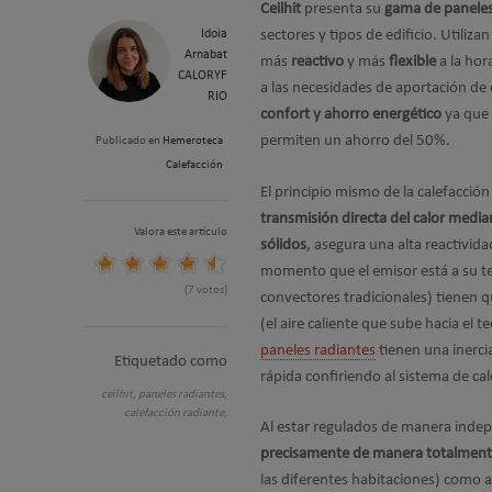
Ceilhit
presenta su
gama de paneles
Idoia
sectores y tipos de edificio. Utiliza
Arnabat
más
reactivo
y más
flexible
a la hor
CALORYF
a las necesidades de aportación de
RIO
confort y ahorro energético
ya que 
permiten un ahorro del 50%.
Publicado en
Hemeroteca
Calefacción
El principio mismo de la calefacción
transmisión directa del calor media
Valora este artículo
sólidos
, asegura una alta reactivida
momento que el emisor está a su tem
(7 votos)
convectores tradicionales) tienen q
(el aire caliente que sube hacia el
paneles radiantes
tienen una inerci
Etiquetado como
rápida confiriendo al sistema de cal
ceilhit,
paneles radiantes,
calefacción radiante,
Al estar regulados de manera indep
precisamente de manera totalment
las diferentes habitaciones) como a