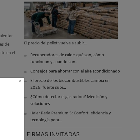
calentar
El precio del pellet vuelve a subir…
es de
te en el
Recuperadores de calor: qué son, cómo
funcionan y cuándo son…
Consejos para ahorrar con el aire acondicionado
×
El precio de los biocombustibles cambia en
2026: fuerte subi…
¿Cómo detectar el gas radón? Medición y
soluciones
Haier Perla Premium S: Confort, eficiencia y
tecnología para…
FIRMAS INVITADAS