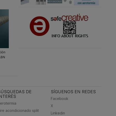
ión
 ABN
BÚSQUEDAS DE
SÍGUENOS EN REDES
INTERÉS
Facebook
erotermia
X
ire acondicionado split
Linkedin