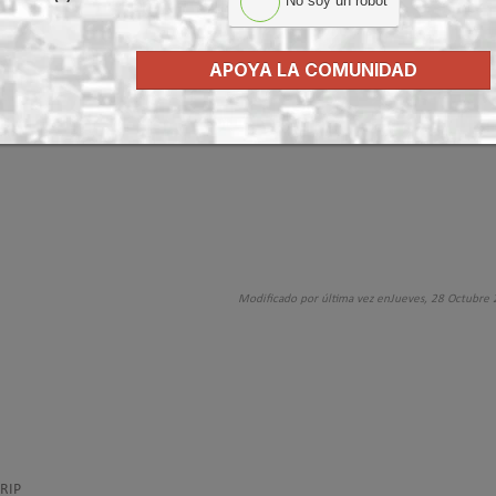
No soy un robot
APOYA LA COMUNIDAD
Modificado por última vez enJueves, 28 Octubre
TRIP