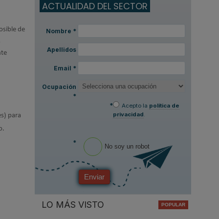
ACTUALIDAD DEL SECTOR
osible de
Nombre
*
s
Apellidos
nte
Email
*
Ocupación
*
*
Acepto la
política de
privacidad
.
es) para
o.
*
No soy un robot
Enviar
LO MÁS VISTO