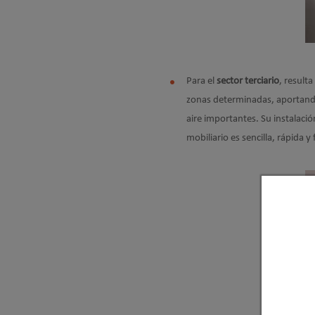
Para el
sector terciario
, resulta
zonas determinadas, aportando
aire importantes. Su instalaci
mobiliario es sencilla, rápida 