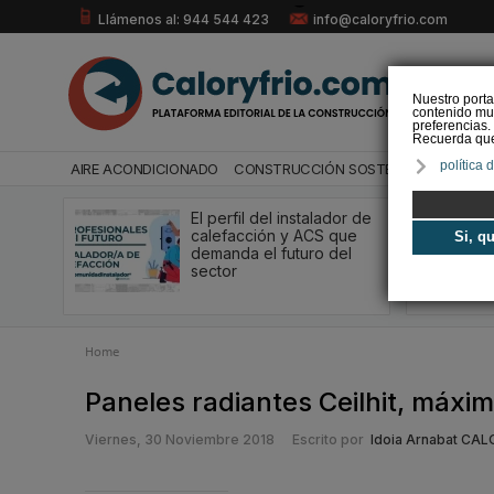
Llámenos al: 944 544 423
info@caloryfrio.com
Nuestro porta
contenido mul
preferencias.
Recuerda que 
política 
AIRE ACONDICIONADO
CONSTRUCCIÓN SOSTENIBLE
ENERGÍ
El perfil del instalador de
calefacción y ACS que
Si, q
demanda el futuro del
sector
Home
Paneles radiantes Ceilhit, máxim
Viernes, 30 Noviembre 2018
Escrito por
Idoia Arnabat CA