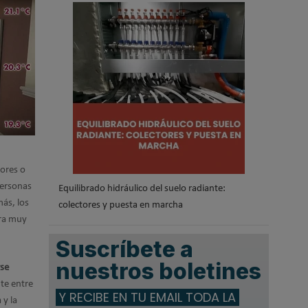
.
dores o
personas
Equilibrado hidráulico del suelo radiante:
más, los
colectores y puesta en marcha
era muy
Suscríbete a
nuestros boletines
rse
nte entre
Y RECIBE EN TU EMAIL TODA LA
 y la