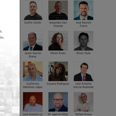
ica
uadas.
Guifre Cortés
Alejandro San
José Ramón
Vicente
Freire
sector
s.
ta 10 m.
ón.
Javier García
Miren Rivas
Oliver Style
Breva
Guillermo
Susana Rodriguez
José Antonio
Martínez López
García Redondo
José Antonio La
Dr. Iyad Al-Attar
Rafael Bravo