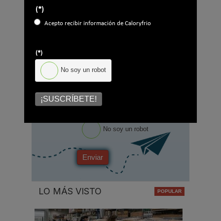
(*)
Apellidos
Acepto recibir información de Caloryfrio
Email
*
(*)
Ocupación
*
No soy un robot
*
Acepto la
política de privacidad
.
¡SUSCRÍBETE!
*
No soy un robot
Enviar
LO MÁS VISTO