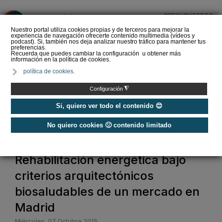
PRESUPUESTOS
❌
Nuestro portal utiliza cookies propias y de terceros para mejorar la
experiencia de navegación ofrecerte contenido multimedia (vídeos y
podcast). Si, también nos deja analizar nuestro tráfico para mantener tus
preferencias.
Recuerda que puedes cambiar la configuración u obtener más
información en la política de cookies.
SOPREMA impulsa la
política de cookies.
cubierta azul con el
sistema Skywater® y
◮
Configuración
Sopranature® en su n…
Si, quiero ver todo el contenido 😊
No quiero cookies 🙁 contenido limitado
Home
Rehabilitación energética bajo
criterios arquitectónicos
biosaludables de un mercado en
Madrid
Miércoles, 07 Octubre 2015