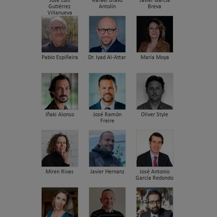
José Luis
Rafael Bravo
Javier García
Gutiérrez
Antolín
Breva
Villanueva
Pablo Espiñeira
Dr. Iyad Al-Attar
María Moya
Iñaki Alonso
José Ramón
Oliver Style
Freire
Miren Rivas
Javier Hernanz
José Antonio
García Redondo