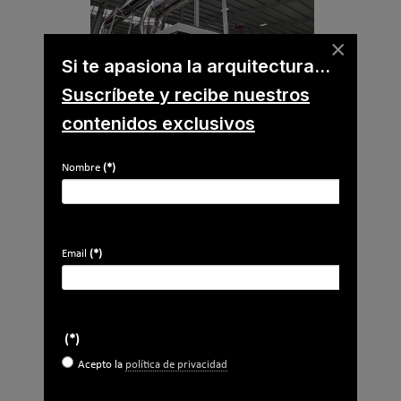
×
Si te apasiona la arquitectura...
Suscríbete y recibe nuestros
contenidos exclusivos
Caso de éxito - Sistema de evacuación de
Nombre
(*)
humos de grupos electrógenos en una
fábrica de vidrios en Móstoles
Email
(*)
Suscríbete a
nuestros boletines
Y RECIBE EN TU EMAIL TODA LA
(*)
ACTUALIDAD DEL SECTOR
Acepto la
política de privacidad
Nombre
*