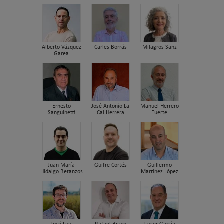
Alberto Vázquez
Carles Borrás
Milagros Sanz
Garea
Ernesto
José Antonio La
Manuel Herrero
Sanguinetti
Cal Herrera
Fuerte
Juan María
Guifre Cortés
Guillermo
Hidalgo Betanzos
Martínez López