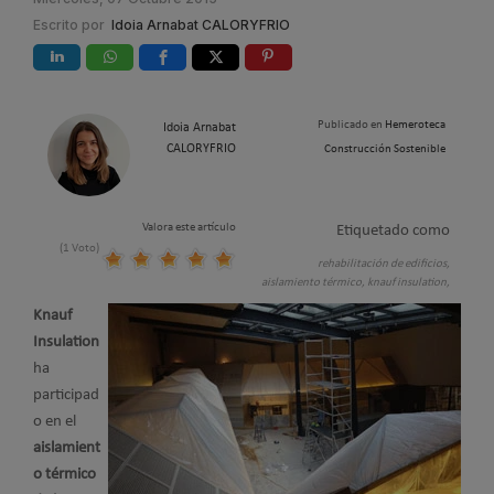
Escrito por
Idoia Arnabat CALORYFRIO
Publicado en
Hemeroteca
Idoia Arnabat
CALORYFRIO
Construcción Sostenible
Valora este artículo
Etiquetado como
(1 Voto)
rehabilitación de edificios,
aislamiento térmico,
knauf insulation,
Knauf
Insulation
ha
participad
o en el
aislamient
o térmico