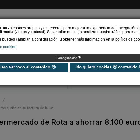
l utiliza cookies propias y de terceros para mejorar la experiencia de navegación o
timedia (vídeos y podcast). Si, también nos deja analizar nuestro tráfico para mant
puedes cambiar la configuración u obtener más información en la política de coo
de cookies.
AS RENOVABLES
CALEFACCIÓN
REFRIGERACIÓN
EFICIENCIA ENERGÉTI
◮
Configuración
Siber refuerza su
SOPREMA impul
propuesta de valor con
cubierta azul c
uiero ver todo el contenido 😊
No quiero cookies 🙁 contenido 
Global Services, un
sistema Skywat
nuevo estándar en s…
Sopranature® 
n
/
os al año en su factura de la luz
permercado de Rota a ahorrar 8.100 euro