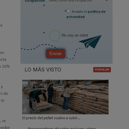
Ocupación
*
*
Acepto la
política de
privacidad
.
de
*
No soy un robot
los
Enviar
unta
un 10%
LO MÁS VISTO
 y
rs de
 la
El precio del pellet vuelve a subir…
, se
ecibir