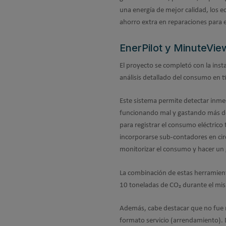
una energía de mejor calidad, los 
ahorro extra en reparaciones para
EnerPilot y MinuteView
El proyecto se completó con la inst
análisis detallado del consumo en t
Este sistema permite detectar inme
funcionando mal y gastando más de
para registrar el consumo eléctrico t
incorporarse sub-contadores en circ
monitorizar el consumo y hacer un 
La combinación de estas herramient
10 toneladas de CO₂ durante el mi
Además, cabe destacar que no fue nec
formato servicio (arrendamiento). 