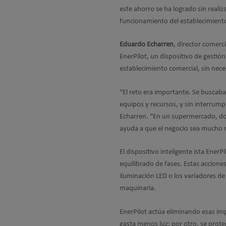
este ahorro se ha logrado sin realiz
funcionamiento del establecimient
Eduardo Echarren
, director comerci
EnerPilot, un dispositivo de gestión
establecimiento comercial, sin nece
“El reto era importante. Se buscaba 
equipos y recursos, y sin interrump
Echarren. “En un supermercado, don
ayuda a que el negocio sea mucho m
El dispositivo inteligente ista EnerP
equilibrado de fases. Estas accione
iluminación LED o los variadores de 
maquinaria.
EnerPilot actúa eliminando esas imp
gasta menos luz; por otro, se prote