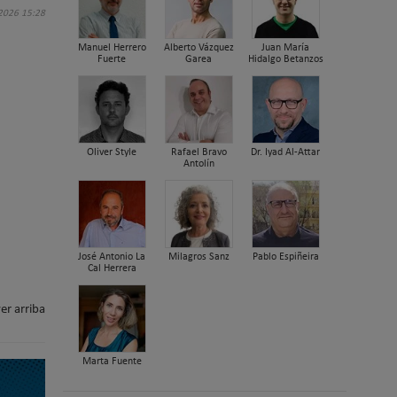
 2026 15:28
Manuel Herrero
Alberto Vázquez
Juan María
Fuerte
Garea
Hidalgo Betanzos
Oliver Style
Rafael Bravo
Dr. Iyad Al-Attar
Antolín
José Antonio La
Milagros Sanz
Pablo Espiñeira
Cal Herrera
er arriba
Marta Fuente