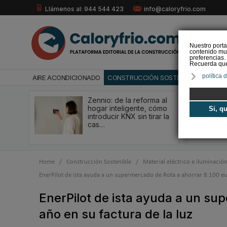
Llámenos al: 944 544 423
info@caloryfrio.com
Nuestro porta
contenido mul
preferencias.
Recuerda que 
política 
AIRE ACONDICIONADO
CONSTRUCCIÓN SOSTENIBLE
ENERGÍ
Zennio: de la reforma al
hogar inteligente, cómo
Si, q
introducir KNX sin tirar la
cas…
Home
/
Construcción Sostenible
/
Material eléctrico e iluminació
EnerPilot de ista ayuda a un supermercado de Rota a ahorrar 8.100 eur
EnerPilot de ista ayuda a un su
año en su factura de la luz