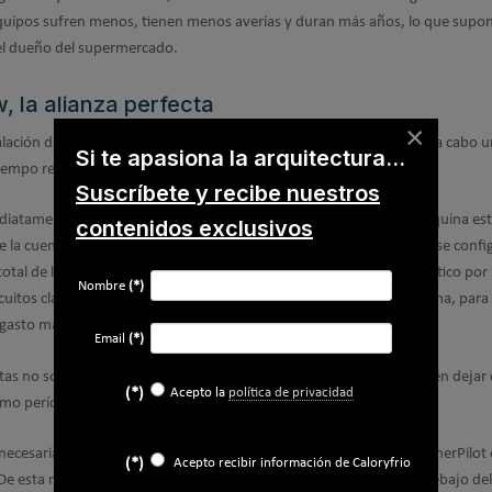
equipos sufren menos, tienen menos averías y duran más años, lo que supo
 el dueño del supermercado.
, la alianza perfecta
×
alación de la herramienta de monitorización
MinuteView
, que lleva a cabo 
Si te apasiona la arquitectura...
iempo real.
Suscríbete y recibe nuestros
diatamente si algo se ha quedado encendido por error o si una máquina es
contenidos exclusivos
 la cuenta. En el caso de este supermercado de Rota, MinuteView se confi
otal de la tienda, a través de los datos de EnerPilot; el gasto energético por 
Nombre
(*)
uitos clave, y se integró la medición del agua en la misma plataforma, para
gasto más racional.
Email
(*)
as no solo ha permitido ahorrar más de 8.000€ al año, sino también dejar 
(*)
Acepto la
política de privacidad
smo período, ayudando así a cuidar el medioambiente.
esaria inversión inicial por parte del cliente, ya que ista ofreció EnerPilot
(*)
Acepto recibir información de Caloryfrio
De esta manera, la cuota mensual del dispositivo queda muy por debajo de