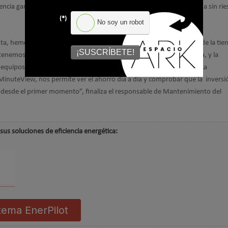
ciencia ganada. Esto permitió al supermercado implementar la medida sin rie
(*)
No soy un robot
ista, hemos logrado reducir significativamente el consumo eléctrico de la tie
¡SUSCRÍBETE!
a tenemos un mayor control sobre cómo y cuándo usamos la energía, y la
 equipos eléctricos están protegidos y rindiendo de forma óptima. La
MinuteView, nos permite ver el ahorro día a día y comprobar que la inversi
e desde el primer momento”, finaliza el responsable de Mantenimiento del
sus soluciones de eficiencia energética:
tema EnerPilot