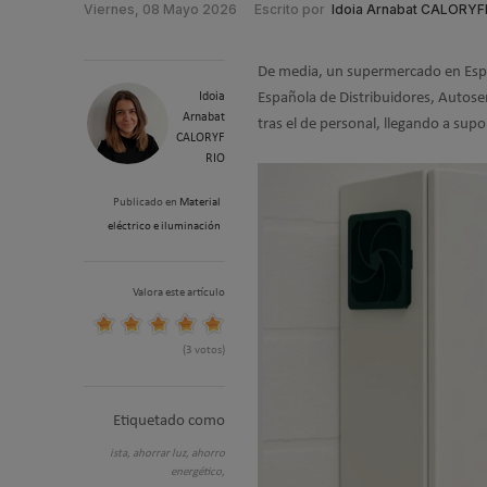
Viernes, 08 Mayo 2026
Escrito por
Idoia Arnabat CALORYF
De media, un supermercado en Esp
Idoia
Española de Distribuidores, Autoser
Arnabat
tras el de personal, llegando a supo
CALORYF
RIO
Publicado en
Material
eléctrico e iluminación
Valora este artículo
(3 votos)
Etiquetado como
ista,
ahorrar luz,
ahorro
energético,