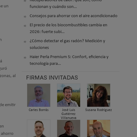
Recuperadores de calor: qué son, cómo
ne un
funcionan y cuándo son…
Consejos para ahorrar con el aire acondicionado
El precio de los biocombustibles cambia en
2026: fuerte subi…
un
¿Cómo detectar el gas radón? Medición y
soluciones
Haier Perla Premium S: Confort, eficiencia y
tá
tecnología para…
guró
zonas, al
FIRMAS INVITADAS
de emitir
Carles Borrás
José Luis
Susana Rodriguez
Gutiérrez
Villanueva
 en
l ahorro