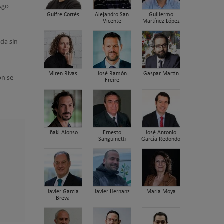
sgo
Guifre Cortés
Alejandro San
Guillermo
Vicente
Martínez López
nda sin
Miren Rivas
José Ramón
Gaspar Martín
ón se
Freire
Iñaki Alonso
Ernesto
José Antonio
Sanguinetti
García Redondo
Javier García
Javier Hernanz
María Moya
Breva