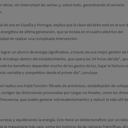
ar obras, sin interrumpir las ventas y, sobre todo, garantizando el correcto
o.
al de ista en España y Portugal, explica que la clave del éxito está en el uso 
 energética de última generación, que se instala en el cuadro eléctrico del
sidad de realizar una complicada intervención.
lograr un ahorro de energía significativo, a través de una mejor gestión de 
ir el trabajo dentro del establecimiento, que opera las 24 horas del día”, ap
de los beneficios dependen mucho de los gastos de luz, bajar la factura 
ás rentable y competitivo desde el primer día”, concluye.
ilot realiza una triple función: filtrado de armónicos, estabilización de voltaje
s corrigen las distorsiones provocadas por cargas no lineales, como los drive
frecuencia, que suelen generar sobrecalentamientos y reducir la vida útil de
urezas y equilibrando la energía. Esto tiene un doble beneficio: por un lado
ge la maquinaria más cara, como los motores de las cámaras frigoríficas. Al r